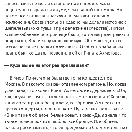
записывают, не могла остановиться и продолжала
нецензурно выражаться хуже, чем пьяный сапожник. Но
потом все эти звезды наскучили. Бывают, конечно,
исключения. Сравнительно недавно мы делали историю с
Шепелевым (о ситуации при дележке наследства). Потом
всякие забавные истории еще были, когда мы разыгрывали
Боярского, Волочкову мою любимую. Обожаю ее, с ней
всегда веселые пранки получаются. Особенно забавным
пранк был, когда мы позвонили ей от Рината Ахметова.
— Куда вы ее на этот раз приглашали?
— В Киев. Причем она была где-то на концерте, не в
Москве. В каком-то совсем отдаленном регионе. Но, когда
услышала, что звонит Ринат Ахметов, не сдержалась: «Ой,
как, неужели спустя столько лет ты мне позвонил? Хочешь,
я прямо завтра к тебе прилечу, все брошу». А у нее в это
время концерты, представляете. Ну, я решил подыграть:
«Вино твое любимое, белые розы», а она: «Да, я знала, что
ты все помнишь, что я люблю, все брошу». И, в общем,
начала рассказывать, что ей предложили баллотироваться