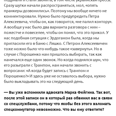
Сразу шутки начали распространяться, мол, «опять
пранкеры дозвонились». Поэтому мы вообще ничего не
комментировали. Нужно было предупредить Петра
Алексеевича, чтобы он, как говорится, «не палил контору».
А вообще у нас было два варианта разговора с ним –
пожестче и повеселее, чтобы он понял, что это прикол. У
нас подобная ситуация с Эрдоганом была, когда мы
пригласили его в баню с Ляшко. С Петром Алексеевичем
тоже можно было что-нибудь такое «завернуть». Но в
случае с Порошенко нам пришлось выбирать, так как
намечался еще один звонок. Но когда поднялся шум, что
его разыграли с Трампом, нам начали звонить с
вопросами: «А когда будет запись с Трампом и
Порошенко?» И здесь уже не оставалось выбора, нужно
было выкладывать это на следующий день.
— Вы уже вспомнили адвоката Марка Фейгина. Так вот,
после этой записи он в который раз обвинил вас в связи
со спецслужбами, потому что якобы без этого взломать
спецкоммутатор невозможно. Что вы ему ответите?