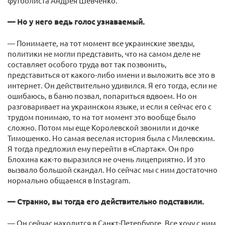
футболиста Андрея Шевченко.
— Но у него ведь голос узнаваемый.
— Понимаете, на тот момент все украинские звезды,
политики не могли представить, что на самом деле не
составляет особого труда вот так позвонить,
представиться от какого-либо имени и выложить все это в
интернет. Он действительно удивился. Я его тогда, если не
ошибаюсь, в баню позвал, попариться вдвоем. Но он
разговаривает на украинском языке, и если я сейчас его с
трудом понимаю, то на тот момент это вообще было
сложно. Потом мы еще Королевской звонили и дочке
Тимошенко. Но самая веселая история была с Милевским.
Я тогда предложил ему перейти в «Спартак». Он про
Блохина как-то выразился не очень лицеприятно. И это
вызвало большой скандал. Но сейчас мы с ним достаточно
нормально общаемся в Instagram.
— Странно, вы тогда его действительно подставили.
— Он сейчас находится в Санкт-Петербурге. Все хочу с ним