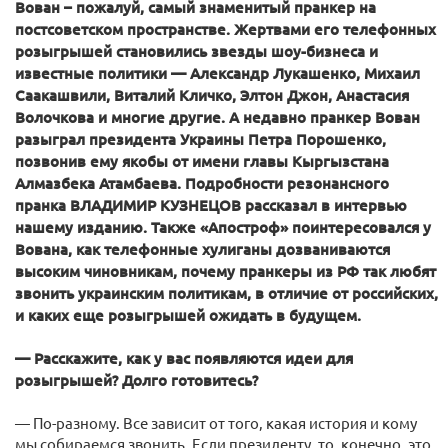
Вован – пожалуй, самый знаменитый пранкер на
постсоветском пространстве. Жертвами его телефонных
розыгрышей становились звезды шоу-бизнеса и
известные политики — Александр Лукашенко, Михаил
Саакашвили, Виталий Кличко, Элтон Джон, Анастасия
Волочкова и многие другие. А недавно пранкер Вован
разыграл президента Украины Петра Порошенко,
позвонив ему якобы от имени главы Кыргызстана
Алмазбека Атамбаева. Подробности резонансного
пранка ВЛАДИМИР КУЗНЕЦОВ рассказал в интервью
нашему изданию. Также «Апостроф» поинтересовался у
Вована, как телефонные хулиганы дозваниваются
высоким чиновникам, почему пранкеры из РФ так любят
звонить украинским политикам, в отличие от российских,
и каких еще розыгрышей ожидать в будущем.
— Расскажите, как у вас появляются идеи для
розыгрышей? Долго готовитесь?
— По-разному. Все зависит от того, какая история и кому
мы собираемся звонить. Если президенту, то, конечно, это