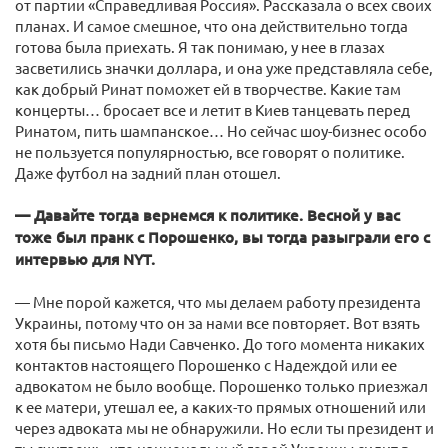
от партии «Справедливая Россия». Рассказала о всех своих
планах. И самое смешное, что она действительно тогда
готова была приехать. Я так понимаю, у нее в глазах
засветились значки доллара, и она уже представляла себе,
как добрый Ринат поможет ей в творчестве. Какие там
концерты… бросает все и летит в Киев танцевать перед
Ринатом, пить шампанское… Но сейчас шоу-бизнес особо
не пользуется популярностью, все говорят о политике.
Даже футбол на задний план отошел.
— Давайте тогда вернемся к политике. Весной у вас
тоже был пранк с Порошенко, вы тогда разыграли его с
интервью для NYT.
— Мне порой кажется, что мы делаем работу президента
Украины, потому что он за нами все повторяет. Вот взять
хотя бы письмо Нади Савченко. До того момента никаких
контактов настоящего Порошенко с Надеждой или ее
адвокатом не было вообще. Порошенко только приезжал
к ее матери, утешал ее, а каких-то прямых отношений или
через адвоката мы не обнаружили. Но если ты президент и