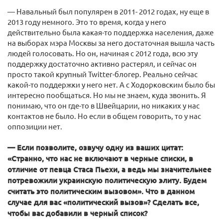
— Навальный был популярен в 2011- 2012 годах, ну еще в
2013 году немного. Это то время, когда у него
действительно была какая-то поддержка населения, даже
на выборах мэра Москвы за него достаточная вышла часть
людей голосовать. Но он, начиная с 2012 года, всю эту
поддержку достаточно активно растерял, и сейчас он
просто такой крупный Twitter-блогер. Реально сейчас
какой-то поддержки у него нет. А с Ходорковским было бы
интересно пообщаться. Но мы не знаем, куда звонить. Я
понимаю, что он где-то в Швейцарии, но никаких у нас
контактов не было. Но если в общем говорить, то у нас
оппозиции нет.
— Если позволите, озвучу одну из ваших цитат:
«Странно, что нас не включают в черные списки, в
отличие от певца Стаса Пьехи, а ведь мы значительнее
потревожили украинскую политическую элиту. Будем
считать это политическим вызовом». Что в данном
случае для вас «политический вызов»? Сделать все,
чтобы вас добавили в черный список?