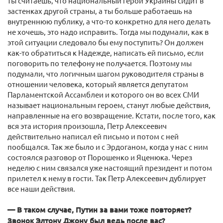
ты считаешь, что национальный герой Украины сидит в
застенках другой страны, а ты больше работаешь на
внутреннюю публику, а что-то конкретно для него делать
не хочешь, это надо исправить. Тогда мы подумали, как в
этой ситуации следовало бы ему поступить? Он должен
как-то обратиться к Надежде, написать ей письмо, если
поговорить по телефону не получается. Поэтому мы
подумали, что логичным шагом руководителя страны в
отношении человека, который является депутатом
Парламентской Ассамблеи и которого он во всех СМИ
называет национальным героем, станут любые действия,
направленные на его возвращение. Кстати, после того, как
вся эта история произошла, Петр Алексеевич
действительно написал ей письмо и потом с ней
пообщался. Так же было и с Эрдоганом, когда у нас с ним
состоялся разговор от Порошенко и Яценюка. Через
неделю с ним связался уже настоящий президент и потом
прилетел к нему в гости. Так Петр Алексеевич дублирует
все наши действия.
— В таком случае, Путин за вами тоже повторяет?
Звонок Элтону Джону был ведь после вас?