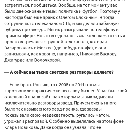
встретиться, пообщаться. Вообще, на тот момент у вас
было две основные темы: политика и футбол. Поэтому у
нас тогда был еще пранк с Олегом Блохиным. Я тогда
сотрудничал с телеканалом СТБ, и мы делали забавную
рубрику про звезд… Мы их разыгрывали по телефону в
прямом эфире. Но это все делалось «на коленке», то есть я
просто встречался с группой телеканала, которая
базировалась в Москве (где-нибудь в кафе), и они
записывали, как я звоню, например, Николаю Баскову,
Джигурде или Волочковой.
— А сейчас вы такие светские разговоры делаете?
— Если брать Россию, то с 2008 по 2011 год мы
«прозвонили» практически весь шоу-бизнес. У нас был свой
отдельный пранк-сайт, на котором мы выкладывали
исключительно разговоры звезд. Причем очень много
было так называемого хард-пранка, где звезды
показывали свою неадекватность, ругались матом,
угрожали расправой. Особенно выделялась на этом фоне
Клара Новикова. Даже когда она узнала, что ее