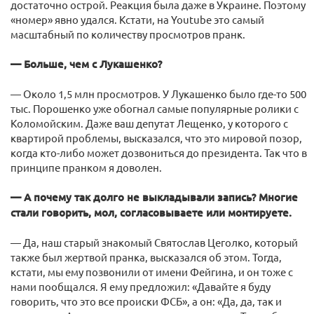
достаточно острой. Реакция была даже в Украине. Поэтому
«номер» явно удался. Кстати, на Youtube это самый
масштабный по количеству просмотров пранк.
— Больше, чем с Лукашенко?
— Около 1,5 млн просмотров. У Лукашенко было где-то 500
тыс. Порошенко уже обогнал самые популярные ролики с
Коломойским. Даже ваш депутат Лещенко, у которого с
квартирой проблемы, высказался, что это мировой позор,
когда кто-либо может дозвониться до президента. Так что в
принципе пранком я доволен.
— А почему так долго не выкладывали запись? Многие
стали говорить, мол, согласовываете или монтируете.
— Да, наш старый знакомый Святослав Цеголко, который
также был жертвой пранка, высказался об этом. Тогда,
кстати, мы ему позвонили от имени Фейгина, и он тоже с
нами пообщался. Я ему предложил: «Давайте я буду
говорить, что это все происки ФСБ», а он: «Да, да, так и