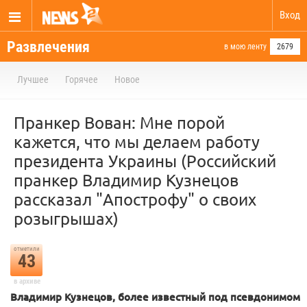
Вход
Развлечения
в мою ленту
2679
Лучшее
Горячее
Новое
Пранкер Вован: Мне порой
кажется, что мы делаем работу
президента Украины (Российский
пранкер Владимир Кузнецов
рассказал "Апострофу" о своих
розыгрышах)
отметили
43
в архиве
Владимир Кузнецов, более известный под псевдонимом