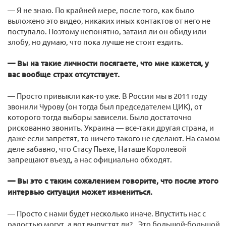
— Я не знаю. По крайней мере, после того, как было
выложено это видео, никаких иных контактов от него не
поступало. Поэтому непонятно, затаил ли он обиду или
злобу, но думаю, что пока лучше не стоит ездить.
— Вы на такие личности посягаете, что мне кажется, у
вас вообще страх отсутствует.
— Просто привыкли как-то уже. В России мы в 2011 году
звонили Чурову (он тогда был председателем ЦИК), от
которого тогда выборы зависели. Было достаточно
рискованно звонить. Украина — все-таки другая страна, и
даже если запретят, то ничего такого не сделают. На самом
деле забавно, что Стасу Пьехе, Наташе Королевой
запрещают въезд, а нас официально обходят.
— Вы это с таким сожалением говорите, что после этого
интервью ситуация может измениться.
— Просто с нами будет несколько иначе. Впустить нас с
радостью могут, а вот выпустят ли?.. Это большой-большой