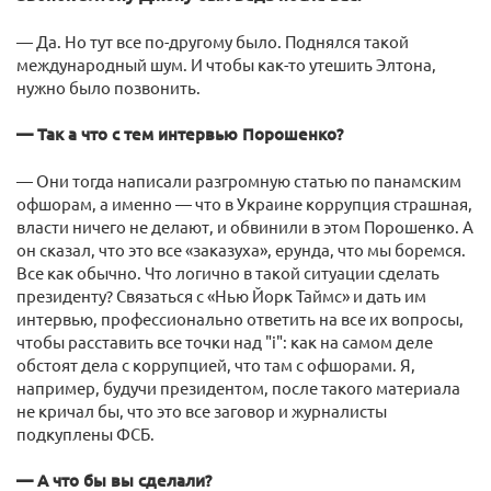
— Да. Но тут все по-другому было. Поднялся такой
международный шум. И чтобы как-то утешить Элтона,
нужно было позвонить.
— Так а что с тем интервью Порошенко?
— Они тогда написали разгромную статью по панамским
офшорам, а именно — что в Украине коррупция страшная,
власти ничего не делают, и обвинили в этом Порошенко. А
он сказал, что это все «заказуха», ерунда, что мы боремся.
Все как обычно. Что логично в такой ситуации сделать
президенту? Связаться с «Нью Йорк Таймс» и дать им
интервью, профессионально ответить на все их вопросы,
чтобы расставить все точки над "і": как на самом деле
обстоят дела с коррупцией, что там с офшорами. Я,
например, будучи президентом, после такого материала
не кричал бы, что это все заговор и журналисты
подкуплены ФСБ.
— А что бы вы сделали?