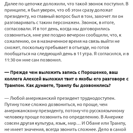
Далее по цепочке доложили, что такой звонок поступил. В
принципе, я был уверен, что об этом сразу доложат
президенту, но главный вопрос был в том, захочет ли он
разговаривать с таким персонажем. Звонок, в итоге,
согласовали. И в тот день, когда мы договорились
созвониться, мне уже поздно вечером сообщили, что, к
сожалению, он в назначенное время на связь выйти не
сможет, поскольку пребывает в отъезде, но готов
пообщаться на следующий день в 11 утра. Я согласился, и в
11:30 он мне сам позвонил.
— Прежде чем выложить запись с Порошенко, ваш
коллега Алексей выложил твит о якобы его разговоре с
Трампом. Как думаете, Трампу бы дозвонились?
— Любой американский президент труднодоступен.
Путину тоже сложно дозвониться, но проще, чем
американскому президенту, потому что русскоязычному
человеку проще позвонить по определению. В Америке
совсем другая культура, язык, мир… И Обаме или Трампу,
не имеет значения, всегда звонить сложнее. Дело в самой