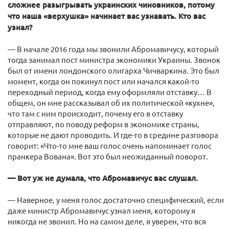
сложнее разыгрывать украинских чиновников, потому
что наша «верхушка» начинает вас узнавать. Кто вас
узнал?
— В начале 2016 года мы звонили Абромавичусу, который
тогда занимал пост министра экономики Украины. Звонок
был от имени лондонского олигарха Чичваркина. Это был
момент, когда он покинул пост или начался какой-то
переходный период, когда ему оформляли отставку… В
общем, он мне рассказывал об их политической «кухне»,
что там с ним происходит, почему его в отставку
отправляют, по поводу реформ в экономике страны,
которые не дают проводить. И где-то в средине разговора
говорит: «Что-то мне ваш голос очень напоминает голос
пранкера Вована». Вот это был неожиданный поворот.
— Вот уж не думала, что Абромавичус вас слушал.
— Наверное, у меня голос достаточно специфический, если
даже министр Абромавичус узнал меня, которому я
никогда не звонил. Но на самом деле, я уверен, что вся