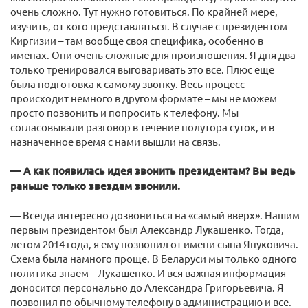
очень сложно. Тут нужно готовиться. По крайней мере,
изучить, от кого представляться. В случае с президентом
Киргизии – там вообще своя специфика, особенно в
именах. Они очень сложные для произношения. Я дня два
только тренировался выговаривать это все. Плюс еще
была подготовка к самому звонку. Весь процесс
происходит немного в другом формате – мы не можем
просто позвонить и попросить к телефону. Мы
согласовывали разговор в течение полутора суток, и в
назначенное время с нами вышли на связь.
— А как появилась идея звонить президентам? Вы ведь
раньше только звездам звонили.
— Всегда интересно дозвониться на «самый вверх». Нашим
первым президентом был Александр Лукашенко. Тогда,
летом 2014 года, я ему позвонил от имени сына Януковича.
Схема была намного проще. В Беларуси мы только одного
политика знаем – Лукашенко. И вся важная информация
доносится персонально до Александра Григорьевича. Я
позвонил по обычному телефону в администрацию и все.