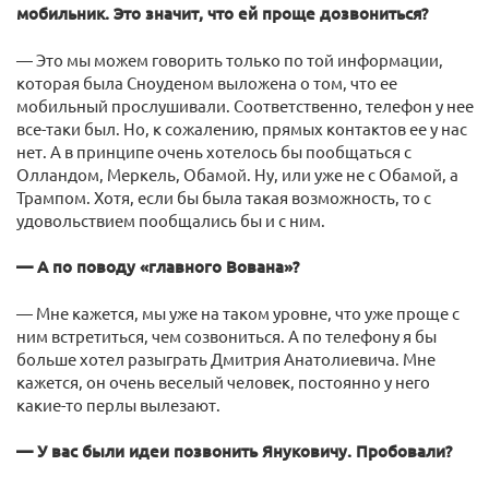
мобильник. Это значит, что ей проще дозвониться?
— Это мы можем говорить только по той информации,
которая была Сноуденом выложена о том, что ее
мобильный прослушивали. Соответственно, телефон у нее
все-таки был. Но, к сожалению, прямых контактов ее у нас
нет. А в принципе очень хотелось бы пообщаться с
Олландом, Меркель, Обамой. Ну, или уже не с Обамой, а
Трампом. Хотя, если бы была такая возможность, то с
удовольствием пообщались бы и с ним.
— А по поводу «главного Вована»?
— Мне кажется, мы уже на таком уровне, что уже проще с
ним встретиться, чем созвониться. А по телефону я бы
больше хотел разыграть Дмитрия Анатолиевича. Мне
кажется, он очень веселый человек, постоянно у него
какие-то перлы вылезают.
— У вас были идеи позвонить Януковичу. Пробовали?