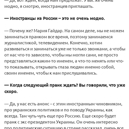
модно, я смотрю, иностранцев приглашать.
— Иностранцы из России – это не очень модно.
— Почему же? Мария Гайдар. На самом деле, мы не можем
заниматься пранком все время, поэтому занимаемся
журналистикой, телевидением. Конечно, хотим
развиваться и заниматься уже не только звонками, а чтобы
от нас что-то зависело, чтобы мы могли сами, не просто
представляться каким-то именем, а что-то менять или что-
то показывать, открывать глаза людям именно собой,
своим именем, чтобы к нам прислушивались.
— Когда следующий пранк ждать? Вы говорили, что уже
скоро.
— Да, у нас есть анонс – с этим иностранным чиновником,
про украинских политиков и по поводу Украины, как
всегда. Там чуть-чуть еще про Россию. Еще скоро будет
пранк с экс-президентом Украины. Он очень интересно
про политическую ситуацию в стране рассказал, очень все