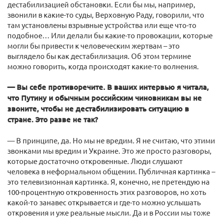
дестабилизацией обстановки. Если бы мы, например,
звонили в какие-то суды, Верховную Раду, говорили, что
там установлены взрывные устройства или еще что-то
подобное… Или делали бы какие-то провокации, которые
могли бы привести к человеческим жертвам – это
выглядело бы как дестабилизация. Об этом термине
можно говорить, когда происходят какие-то волнения.
— Вы себе противоречите. В ваших интервью я читала,
что Путину и обычным российским чиновникам вы не
звоните, чтобы не дестабилизировать ситуацию в
стране. Это разве не так?
— В принципе, да. Но мы не вредим. Я не считаю, что этими
звонками мы вредим и Украине. Это же просто разговоры,
которые достаточно откровенные. Люди слушают
человека в неформальном общении. Публичная картинка –
это телевизионная картинка. Я, конечно, не претендую на
100-процентную откровенность этих разговоров, но хоть
какой-то занавес открывается и где-то можно услышать
откровения и уже реальные мысли. Да и в России мы тоже