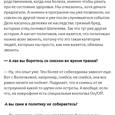
родственников, когда она болела, именно чтобы узнать
про ее состояние здоровья. Мы отказались, хотя деньги
предлагали. А именно в программе мы уже позвонили, но
совсем по другой теме и уже после случившегося события.
Дело касалось дележки ее наследства: грязный бред,
которым отец поливал Шепелева. Так что тут уже другая
история. А насчет политиков, мне кажется, что политикам
можно всем звонить, потому что это такая категория
людей, которым мы просто, как мне кажется, обязаны
звонить.
— А как вы боретесь со смехом во время пранка?
— Ну, это опыт уже. Тем более от собеседника зависит еще.
Вот с Волочковой, например, смейся, не смейся, она все
равно ничего не поймет. Подумает, что я смеюсь от ее
остроумной какой-то шутки или остроты. А вообще, если
что, на микрофоне есть специальная кнопочка On/Off.
-
А вы сами в политику не собираетесь?
— Да, вот ждем, когда нам предложат. У вас же очень