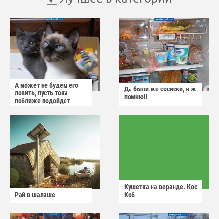
А может не будем его
Да были же сосиски, я ж
ловить, пусть тока
помню!!
поближе подойдет
Кушетка на веранде. Кос
Рай в шалаше
Коб