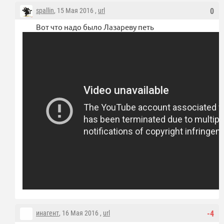
spallin
, 15 Мая 2016 ,
url
0
Вот что надо было Лазареву петь
инагент
, 16 Мая 2016 ,
url
-4