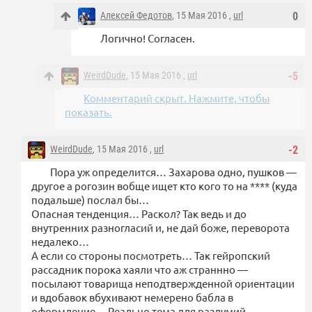
Алексей Федотов
, 15 Мая 2016 ,
url
0
Логично! Согласен.
WeirdDude
, 15 Мая 2016 ,
url
-5
Комментарий скрыт. Нажмите, чтобы
показать.
WeirdDude
, 15 Мая 2016 ,
url
-2
Пора уж определится… Захарова одно, пушков —
другое а рогозин вобще ищет кто кого то на **** (куда
подальше) послал бы…
Опасная тенденция… Раскол? Так ведь и до
внутренних разногласий и, не дай боже, переворота
недалеко…
А если со стороны посмотреть… Так гейропский
рассадник порока хаяли что аж страннно —
посылают товарища неподтвержденной ориентации
и вдобавок вбухивают немерено бабла в
оформление… Реально тема для раздумий…