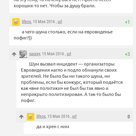
хороших-то нет. Чтобы за душу брали.
lifeos
, 15 Мая 2016 ,
url
+1
а чего шума столько, если на евровиденье
пофиг?))
saxxxy
, 15 Мая 2016 ,
url
+3
Шум вызвал инцидент — организаторы
Евровидения нагло и подло обманули своих
зрителей. Не было бы ни такого шума, ни
проблемы, если бы конкурс, который подаётся
как «вне политики» не был бы так явно и
неприкрыто политизирован. А так-то было бы
пофиг.
lifeos
, 15 Мая 2016 ,
url
0
да и хрен с ним