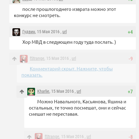
после прошлогоднего изврата можно этот
конкурс не смотреть.
Гудвин
, 15 Мая 2016 ,
url
+4
Хор МВД в следующем году туда послать. )
fStrange
, 15 Мая 2016 ,
url
-9
Комментарий скрыт. Нажмите, чтобы
показать.
Kharlie
, 15 Мая 2016 ,
url
+7
Можно Навального, Касьянова, Яшина и
остальных, те точно посмешат, они и сейчас
смешат не переставая.
fStrange
, 15 Мая 2016 ,
url
-8