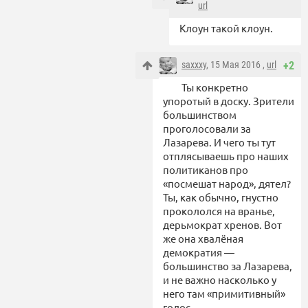
url
Клоун такой клоун.
saxxxy
, 15 Мая 2016 ,
url
+2
Ты конкретно
упоротый в доску. Зрители
большинством
проголосовали за
Лазарева. И чего ты тут
отплясываешь про наших
политиканов про
«посмешат народ», дятел?
Ты, как обычно, гнустно
прокололся на вранье,
дерьмократ хренов. Вот
же она хвалёная
демократия —
большинство за Лазарева,
и не важно насколько у
него там «примитивный»
голос.