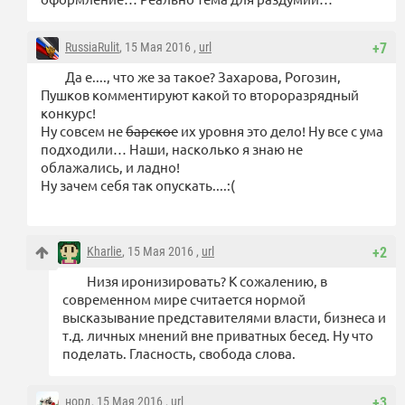
RussiaRulit
, 15 Мая 2016 ,
url
+7
Да е...., что же за такое? Захарова, Рогозин,
Пушков комментируют какой то второразрядный
конкурс!
Ну совсем не
барское
их уровня это дело! Ну все с ума
подходили… Наши, насколько я знаю не
облажались, и ладно!
Ну зачем себя так опускать....:(
Kharlie
, 15 Мая 2016 ,
url
+2
Низя иронизировать? К сожалению, в
современном мире считается нормой
высказывание представителями власти, бизнеса и
т.д. личных мнений вне приватных бесед. Ну что
поделать. Гласность, свобода слова.
норд
, 15 Мая 2016 ,
url
+3