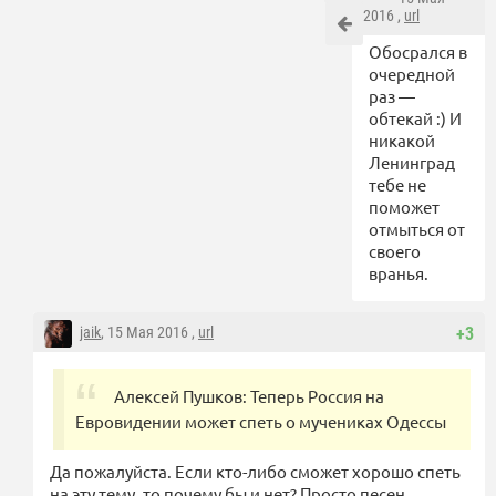
2016 ,
url
Обосрался в
очередной
раз —
обтекай :) И
никакой
Ленинград
тебе не
поможет
отмыться от
своего
вранья.
jaik
, 15 Мая 2016 ,
url
+3
Алексей Пушков: Теперь Россия на
Евровидении может спеть о мучениках Одессы
Да пожалуйста. Если кто-либо сможет хорошо спеть
на эту тему, то почему бы и нет? Просто песен