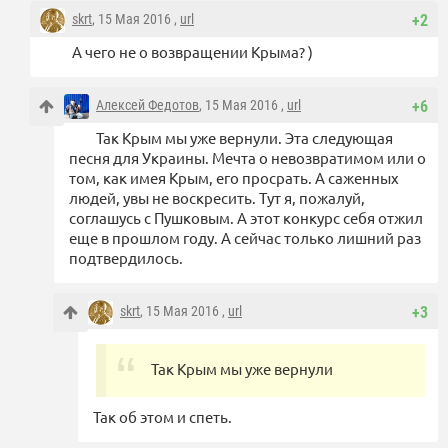
skrt
, 15 Мая 2016 ,
url
+2
А чего не о возвращении Крыма? )
Алексей Федотов
, 15 Мая 2016 ,
url
+6
Так Крым мы уже вернули. Эта следующая
песня для Украины. Мечта о невозвратимом или о
том, как имея Крым, его просрать. А саженных
людей, увы не воскресить. Тут я, пожалуй,
соглашусь с Пушковым. А этот конкурс себя отжил
еще в прошлом году. А сейчас только лишний раз
подтвердилось.
skrt
, 15 Мая 2016 ,
url
+3
Так Крым мы уже вернули
Так об этом и спеть.