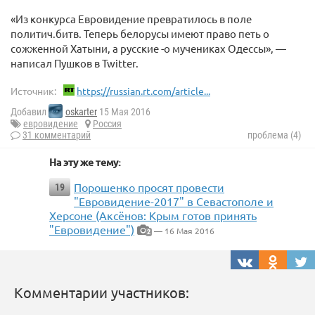
«Из конкурса Евровидение превратилось в поле
политич.битв. Теперь белорусы имеют право петь о
сожженной Хатыни, а русские -о мучениках Одессы», —
написал Пушков в Twitter.
Источник:
https://russian.rt.com/article...
Добавил
oskarter
15 Мая 2016
евровидение
Россия
31 комментарий
проблема (4)
На эту же тему:
Порошенко просят провести
19
"Евровидение-2017" в Севастополе и
Херсоне (Аксёнов: Крым готов принять
"Евровидение")
— 16 Мая 2016
2
Комментарии участников: