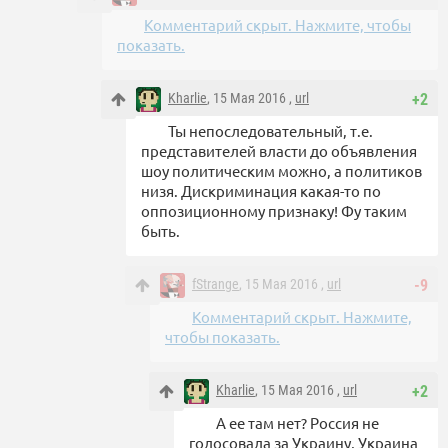
Комментарий скрыт. Нажмите, чтобы
показать.
Kharlie
, 15 Мая 2016 ,
url
+2
Ты непоследовательный, т.е.
представителей власти до объявления
шоу политическим можно, а политиков
низя. Дискриминация какая-то по
оппозиционному признаку! Фу таким
быть.
fStrange
, 15 Мая 2016 ,
url
-9
Комментарий скрыт. Нажмите,
чтобы показать.
Kharlie
, 15 Мая 2016 ,
url
+2
А ее там нет? Россия не
голосовала за Украину, Украина