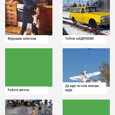
Мурашки забегали
Yellow subДРИЗИН
Да иди ты сам знаешь
Работа мечты
куда