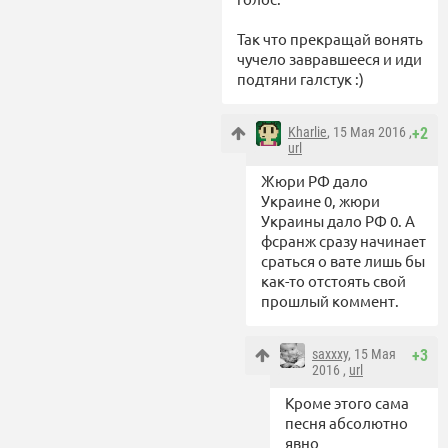
Так что прекращай вонять
чучело завравшееся и иди
подтяни галстук :)
Kharlie
, 15 Мая 2016 ,
+2
url
Жюри РФ дало
Украине 0, жюри
Украины дало РФ 0. А
фсранж сразу начинает
сраться о вате лишь бы
как-то отстоять свой
прошлый коммент.
saxxxy
, 15 Мая
+3
2016 ,
url
Кроме этого сама
песня абсолютно
явно