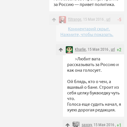
за Россию — привет политика.
fStrange
, 15 Мая 2016 ,
url
-5
Комментарий скрыт.
Нажмите, чтобы показать.
Kharlie
, 15 Мая 2016 ,
url
+2
>Любит вата
рассказывать за Россию и
как она голосует.
Ой блядь, кто о чем, а
вшивый о бане. Строит из
себя целку буквоедку чуть
что.
Голоса еще судить начал, я
хуею дорогая редакция.
saxxxy
, 15 Мая 2016 ,
+1