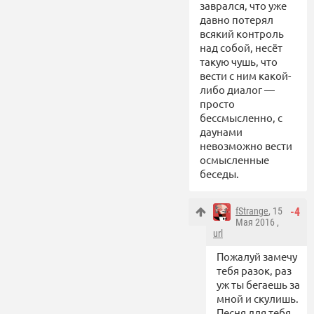
заврался, что уже
давно потерял
всякий контроль
над собой, несёт
такую чушь, что
вести с ним какой-
либо диалог —
просто
бессмысленно, с
даунами
невозможно вести
осмысленные
беседы.
fStrange
, 15
-4
Мая 2016 ,
url
Пожалуй замечу
тебя разок, раз
уж ты бегаешь за
мной и скулишь.
Песня для тебя