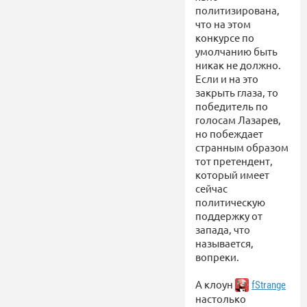
политизирована,
что на этом
конкурсе по
умолчанию быть
никак не должно.
Если и на это
закрыть глаза, то
победитель по
голосам Лазарев,
но побеждает
странным образом
тот претендент,
который имеет
сейчас
политическую
поддержку от
запада, что
называется,
вопреки.
А клоун
fStrange
настолько