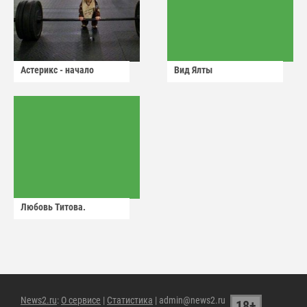
Астерикс - начало
Вид Ялты
Любовь Титова.
News2.ru
:
О сервисе
|
Статистика
| admin@news2.ru
18+