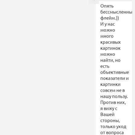
Опять
бессмысленный
флейм.))
И у нас
можно
много
красивых
картинок
можно
найти, но
есть
объективные
показатели и
картинки
совсем не в
нашу пользу.
Против них,
я вижу с
Вашей
стороны,
только уход
от вопроса