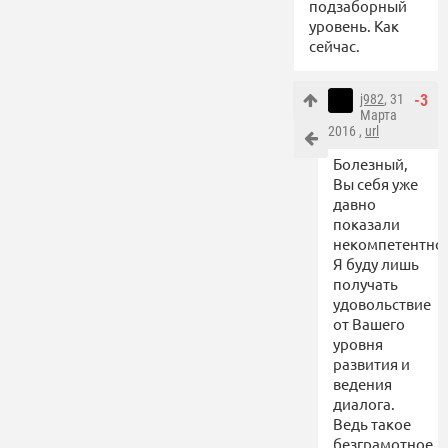
подзаборный
уровень. Как
сейчас.
j982
, 31
-3
Марта
2016 ,
url
Болезный,
Вы себя уже
давно
показали
некомпетентнос
Я буду лишь
получать
удовольствие
от Вашего
уровня
развития и
ведения
диалога.
Ведь такое
безграмотное