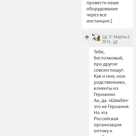
провести наше
оборудование
через все
инстанции.)
1sr
, 31 Марта
+1
2016 ,
url
Тебе,
бестолковый,
про другое
совсем пишут.
Как и мне, мои
родственники,
клиенты из
Германии.
Ах, да. «Швабе»-
это не Германия.
Но эта
Российская
организация
оптику и