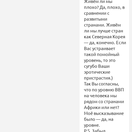
Живём ли мы
плохо? Да, плохо, в
сравнении с
развитыми
странами. Живём
ли мы лучше стран
как Северная Корея
— да, конечно. Если
Вас устраивает
такой помойный
уровень, то это
сугубо Ваши
эротические
пристрастия.)
Так Вы согласны,
что по уровню ВВП
на человека мы
рядом со странами
Африки или нет?
Моё высказывание
было — да, на
уровне.
P.S. Забыл