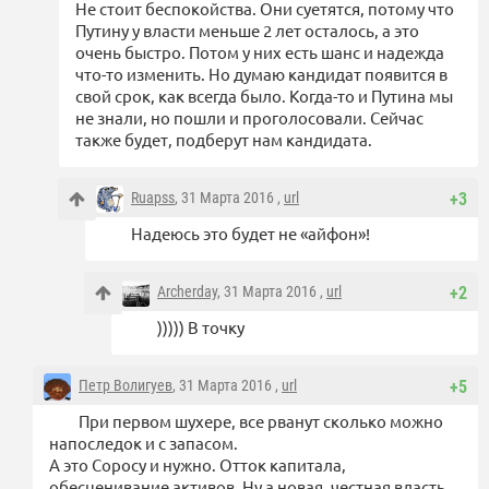
Не стоит беспокойства. Они суетятся, потому что
Путину у власти меньше 2 лет осталось, а это
очень быстро. Потом у них есть шанс и надежда
что-то изменить. Но думаю кандидат появится в
свой срок, как всегда было. Когда-то и Путина мы
не знали, но пошли и проголосовали. Сейчас
также будет, подберут нам кандидата.
Ruapss
, 31 Марта 2016 ,
url
+3
Надеюсь это будет не «айфон»!
Archerday
, 31 Марта 2016 ,
url
+2
))))) В точку
Петр Волигуев
, 31 Марта 2016 ,
url
+5
При первом шухере, все рванут сколько можно
напоследок и с запасом.
А это Соросу и нужно. Отток капитала,
обесценивание активов. Ну а новая, честная власть