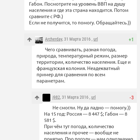
Габон. Посмотрите на уровень ВВП на душу
населения и где эта страна находится. Потом
сравните с РФ.)
Если не получится, то помогу. Обращайтесь.))
Archerday
, 31 Марта 2016 ,
url
+1
Чего сравнивать, разная погода,
природа, температурный режим, размер
территории, количество населения. Еще и
французская колония. Неадекватный
пример для сравнения по всем
параметрам.
j982
, 31 Марта 2016 ,
url
-3
Не смогли. Ну да ладно — помогу.))
На 15 год: Россия — 8 447 $; Габон — 8
581 $.
При чём тут погода, количество
населения и прочее — вообще не
понятно. Про погоду — нам однозначно