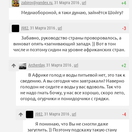
zabirov@yandex.ru
, 31 Марта 2016 ,
url
+4
Медиаобороной, я таки думаю, займётся Шойгу?
j982
, 31 Марта 2016 ,
url
-3
Забавно, руководство страны проворовалось, а
виноват опять «загнивающий запад». )) Вот в том
числе и поэтому сидим на уровне африканских стран.
Archerday
, 31 Марта 2016 ,
url
+2
В Африке голод и воды питьевой нет, это так к
сведению. А вы сегодня чем завтракали? Наверно
голодом не сидите и воды у вас вдоволь. Так что
не надо гнать бочку, у нас все хорошо, скоро лето,
огород, огурчики и помидорчики с грядки.
j982
, 31 Марта 2016 ,
url
-4
Я понимаю, что Вы не смогли даже
загуглить. )) Поэтому подскажу такую стану