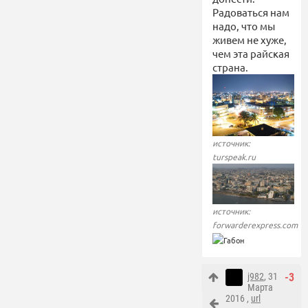
Радоваться нам
надо, что мы
живем не хуже,
чем эта райская
страна.
источник:
turspeak.ru
источник:
forwarderexpress.com
j982
, 31
-3
Марта
2016 ,
url