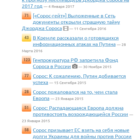
2017 год
— 4 Января 2017
[«Сорос-гейт»] Выложенные в Сеть
71
документы открыли страшную тайну
Джорджа Сороса
— 11 Сентября 2016
В Кремле рассказали о готовящихся
43
информационных атаках на Путина
— 28
Марта 2016
Генпрокуратура РФ запретила Фонд
123
Сороса в России
— 30 Ноября 2015
Сорос: К сожалению, Путин добивается
77
успеха
— 15 Сентября 2015
Сорос пожаловался на то, чем стала
28
Европа
— 23 Января 2015
Сорос: Распадающаяся Европа должна
51
противостоять возрождающейся России
—
23 Января 2015
Сорос призывает ЕС взять на себя новые
58
долги Украины для войны против России