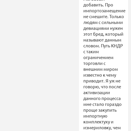
добавить. Про
импортозамещение
не смешите. Только
людям с сильными
девиациями нужен
этот бред, который
называют данным
словом. Путь КНДР
с таким
ограничением
торговли с
внешним миром
известно к чему
приводит. Я уж не
говорю, что после
активизации
данного процесса
мне стало гораздо
проще закупить
импортную
комплектуху и
измериловку, чем