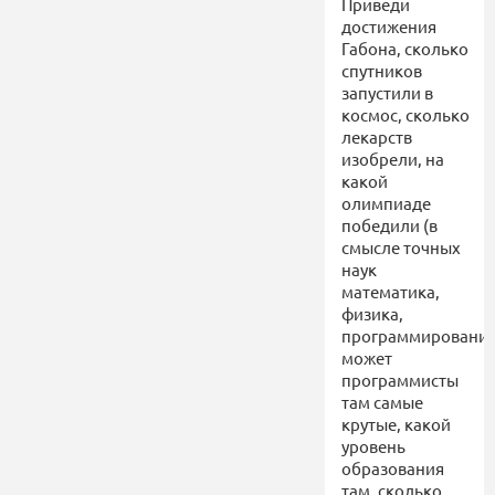
Приведи
достижения
Габона, сколько
спутников
запустили в
космос, сколько
лекарств
изобрели, на
какой
олимпиаде
победили (в
смысле точных
наук
математика,
физика,
программирование
может
программисты
там самые
крутые, какой
уровень
образования
там, сколько