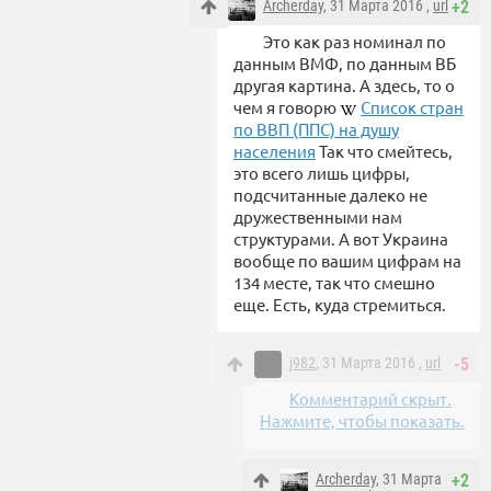
Archerday
, 31 Марта 2016 ,
url
+2
Это как раз номинал по
данным ВМФ, по данным ВБ
другая картина. А здесь, то о
чем я говорю
Список стран
по ВВП (ППС) на душу
населения
Так что смейтесь,
это всего лишь цифры,
подсчитанные далеко не
дружественными нам
структурами. А вот Украина
вообще по вашим цифрам на
134 месте, так что смешно
еще. Есть, куда стремиться.
j982
, 31 Марта 2016 ,
url
-5
Комментарий скрыт.
Нажмите, чтобы показать.
Archerday
, 31 Марта
+2