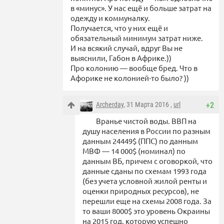
в «минус». У нас ещё и больше затрат на
одежду и коммуналку.
Получается, что у них ещё и
обязательный минимум затрат ниже.
И на всякий случай, вдруг Вы не
выяснили, Габон в Африке.))
Про колонию — вообще бред. Что в
Афорике не колонией-то было? ))
Archerday
, 31 Марта 2016 ,
url
+2
Вранье чистой воды. ВВП на
душу населения в России по разным
данным 24449$ (ППС) по данным
МВФ — 14 000$ (номинал) по
данным ВБ, причем с оговоркой, что
данные сданы по схемам 1993 года
(без учета условной жилой ренты и
оценки природных ресурсов), не
перешли еще на схемы 2008 года. За
то ваши 8000$ это уровень Окраины
на 2015 год, которую успешно