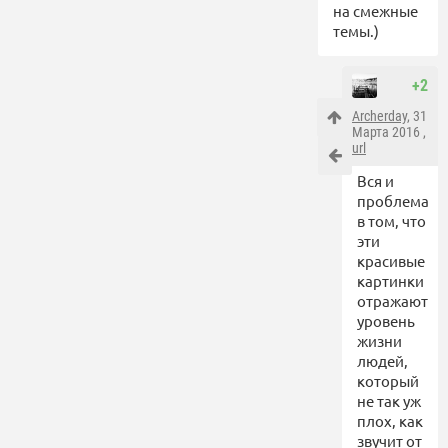
на смежные
темы.)
+2
Archerday
, 31
Марта 2016 ,
url
Вся и
проблема
в том, что
эти
красивые
картинки
отражают
уровень
жизни
людей,
который
не так уж
плох, как
звучит от