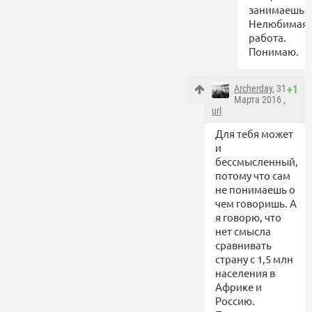
занимаешься
Нелюбимая
работа.
Понимаю.
Archerday
, 31
+1
Марта 2016 ,
url
Для тебя может
и
бессмысленный,
потому что сам
не понимаешь о
чем говоришь. А
я говорю, что
нет смысла
сравнивать
страну с 1,5 млн
населения в
Африке и
Россию.