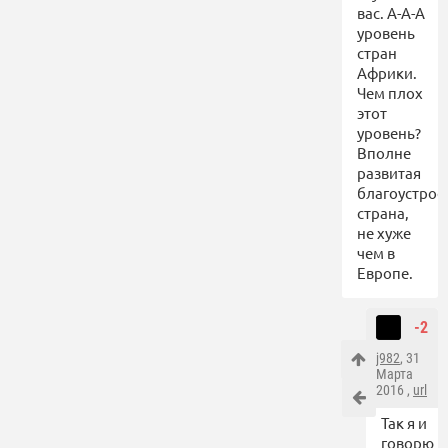
вас. А-А-А
уровень
стран
Африки.
Чем плох
этот
уровень?
Вполне
развитая
благоустрое
страна,
не хуже
чем в
Европе.
-2
j982
, 31
Марта
2016 ,
url
Так я и
говорю