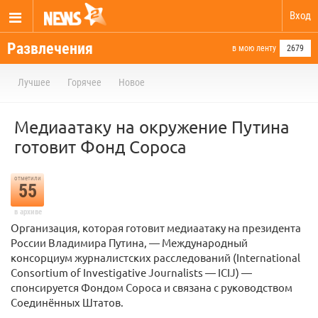
Вход
Развлечения
в мою ленту
2679
Лучшее
Горячее
Новое
Медиаатаку на окружение Путина
готовит Фонд Сороса
отметили
55
в архиве
Организация, которая готовит медиаатаку на президента
России Владимира Путина, — Международный
консорциум журналистских расследований (International
Consortium of Investigative Journalists — ICIJ) —
спонсируется Фондом Сороса и связана с руководством
Соединённых Штатов.