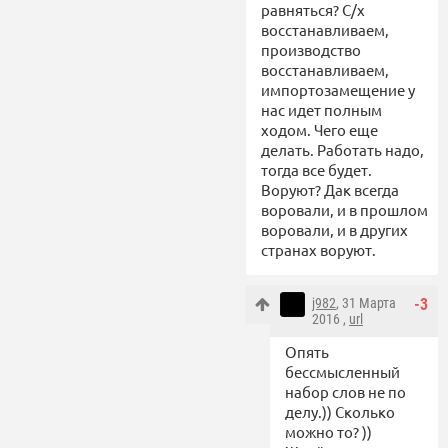
равняться? С/х
восстанавливаем,
производство
восстанавливаем,
импортозамещение у
нас идет полным
ходом. Чего еще
делать. Работать надо,
тогда все будет.
Воруют? Дак всегда
воровали, и в прошлом
воровали, и в других
странах воруют.
j982
, 31 Марта
-3
2016 ,
url
Опять
бессмысленный
набор слов не по
делу.)) Сколько
можно то? ))