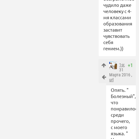
чудило даже
человеку с 4-
мя классами
образования
заставит
чувствовать
себя
гением.))
1sr
,
+1
31
Марта 2016 ,
url
Опять. "
Болезный",
что
понравилос
среди
прочего,
с моего
языка. "