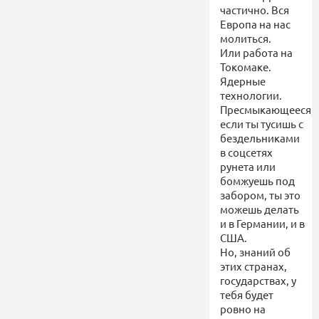
частично. Вся
Европа на нас
молиться.
Или работа на
Токомаке.
Ядерные
технологии.
Пресмыкающееся,
если ты тусишь с
бездельниками
в соцсетях
рунета или
бомжуешь под
забором, ты это
можешь делать
и в Германии, и в
США.
Но, знаний об
этих странах,
государствах, у
тебя будет
ровно на