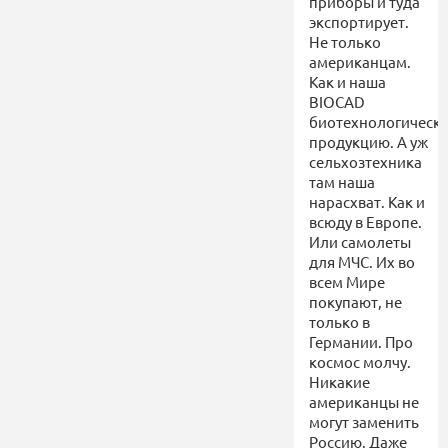
приборы и туда
экспортирует.
Не только
американцам.
Как и наша
BIOCAD
биотехнологическ
продукцию. А уж
сельхозтехника
там наша
нарасхват. Как и
всюду в Европе.
Или самолеты
для МЧС. Их во
всем Мире
покупают, не
только в
Германии. Про
космос молчу.
Никакие
американцы не
могут заменить
Россию. Даже