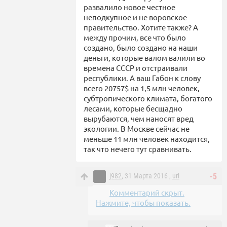
развалило новое честное
неподкупное и не воровское
правительство. Хотите также? А
между прочим, все что было
создано, было создано на наши
деньги, которые валом валили во
времена СССР и отстраивали
республики. А ваш Габон к слову
всего 20757$ на 1,5 млн человек,
субтропического климата, богатого
лесами, которые бесщадно
вырубаются, чем наносят вред
экологии. В Москве сейчас не
меньше 11 млн человек находится,
так что нечего тут сравнивать.
j982
, 31 Марта 2016 ,
url
-5
Комментарий скрыт.
Нажмите, чтобы показать.