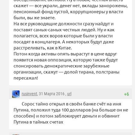
скажет — все украли, денег нет, вклады заморожены,
пенсионный фонд пустой, коррупционеры у власти
были, вы же знаете.
На все руководящие должности сразу найдут и
поставят самых-самых честных людей. Ну и как
полагается, всех воров которые были у власти
посадят в концлагеря. А некоторых будут даже
расстреливать, как в Китае.
Потом когда активы опять вырастут в цене вдруг
появится новая оппозиция, которую также будут
спонсировать демократические зарубежные
организации, скажут — долой тирана, полстраны
пересажал!
rusinvent
, 31 Марта 2016 ,
url
+6
Сорос тайно открыл в своём банке счёт на имя
Путина, положил туда 100 долларов (на больше он не
способен) и потом заблокирует деньги и обвинит
Путина в тайных счетах