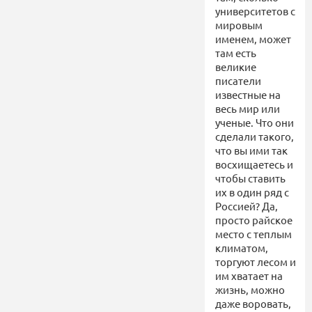
университетов с
мировым
именем, может
там есть
великие
писатели
известные на
весь мир или
ученые. Что они
сделали такого,
что вы ими так
восхищаетесь и
чтобы ставить
их в один ряд с
Россией? Да,
просто райское
место с теплым
климатом,
торгуют лесом и
им хватает на
жизнь, можно
даже воровать,