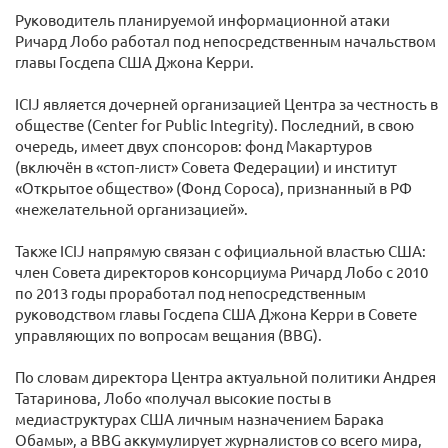
Руководитель планируемой информационной атаки
Ричард Лобо работал под непосредственным начальством
главы Госдепа США Джона Керри.
ICIJ является дочерней организацией Центра за честность в
обществе (Center for Public Integrity). Последний, в свою
очередь, имеет двух спонсоров: фонд Макартуров
(включён в «стоп-лист» Совета Федерации) и институт
«Открытое общество» (Фонд Сороса), признанный в РФ
«нежелательной организацией».
Также ICIJ напрямую связан с официальной властью США:
член Совета директоров консорциума Ричард Лобо с 2010
по 2013 годы проработал под непосредственным
руководством главы Госдепа США Джона Керри в Совете
управляющих по вопросам вещания (BBG).
По словам директора Центра актуальной политики Андрея
Татаринова, Лобо «получал высокие посты в
медиаструктурах США личным назначением Барака
Обамы», а BBG аккумулирует журналистов со всего мира,