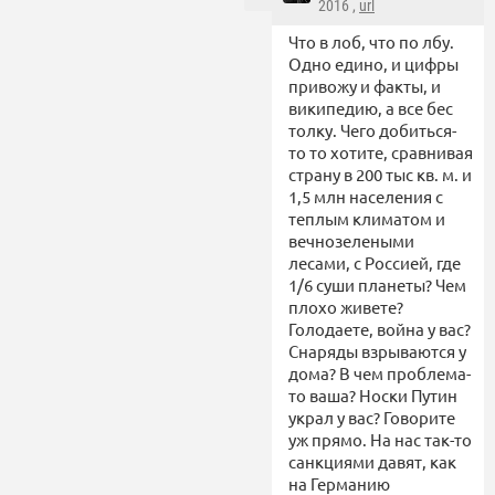
2016 ,
url
Что в лоб, что по лбу.
Одно едино, и цифры
привожу и факты, и
википедию, а все бес
толку. Чего добиться-
то то хотите, сравнивая
страну в 200 тыс кв. м. и
1,5 млн населения с
теплым климатом и
вечнозелеными
лесами, с Россией, где
1/6 суши планеты? Чем
плохо живете?
Голодаете, война у вас?
Снаряды взрываются у
дома? В чем проблема-
то ваша? Носки Путин
украл у вас? Говорите
уж прямо. На нас так-то
санкциями давят, как
на Германию