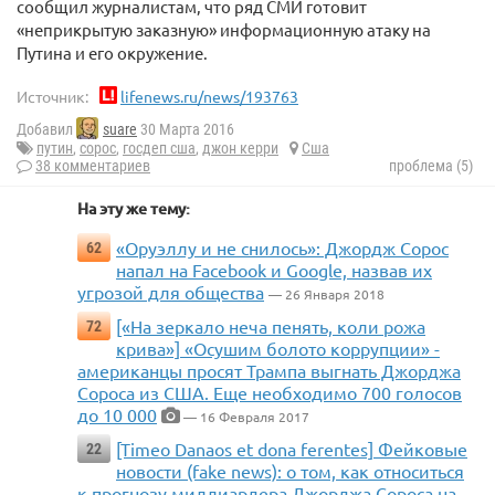
сообщил журналистам, что ряд СМИ готовит
«неприкрытую заказную» информационную атаку на
Путина и его окружение.
Источник:
lifenews.ru/news/193763
Добавил
suare
30 Марта 2016
путин
,
сорос
,
госдеп сша
,
джон керри
Сша
38 комментариев
проблема (5)
На эту же тему:
«Оруэллу и не снилось»: Джордж Сорос
62
напал на Facebook и Google, назвав их
угрозой для общества
— 26 Января 2018
[«На зеркало неча пенять, коли рожа
72
крива»] «Осушим болото коррупции» -
американцы просят Трампа выгнать Джорджа
Сороса из США. Еще необходимо 700 голосов
до 10 000
— 16 Февраля 2017
[Timeo Danaos et dona ferentes] Фейковые
22
новости (fake news): о том, как относиться
к прогнозу миллиардера Джорджа Сороса на