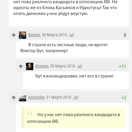
нет пока реалного кандидата в оппозицию ВВ. Не
идиоты же из блока Касьянов и Идиотусы! Так что
опять денюжки у них уйдут впустую.
Barban
, 30 Марта 2016 ,
url
0
В стране есть честные люди, не врите!
Виктор Бут, например!
Игемон
, 30 Марта 2016 ,
url
+11
Бут в командировке, нет его в стране!
Archerday
, 31 Марта 2016 ,
url
+2
Но у нас нет пока реалного кандидата в
оппозицию ВВ.