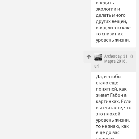
вредить
экологии и
делать много
других вещей,
вряд ли это как-
то снизит их
уровень жизни.
Archerday
, 31
0
Марта 2016 ,
url
Да, и чтобы
стало еще
понятней, как
живет Габон в
картинках. Если
вы считаете, что
это плохой
уровень жизни,
то не знаю, как
еще до вас
донести.