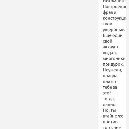
Некомпетент
Построение
фраз и
конструкции
твои
ущербные.
Ещё один
свой
аккаунт
выдал,
многоникий
придурок.
Неужели,
правда,
платят
тебе за
это?
Тогда,
ладно.
Но, ты
втайне же
против
того, чем