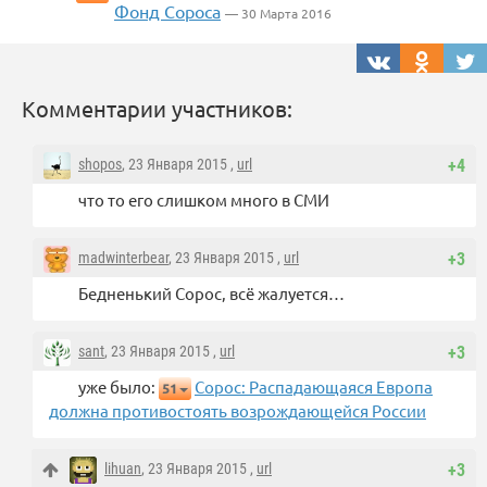
Фонд Сороса
— 30 Марта 2016
Комментарии участников:
shopos
, 23 Января 2015 ,
url
+4
что то его слишком много в СМИ
madwinterbear
, 23 Января 2015 ,
url
+3
Бедненький Сорос, всё жалуется…
sant
, 23 Января 2015 ,
url
+3
уже было:
Сорос: Распадающаяся Европа
51
должна противостоять возрождающейся России
lihuan
, 23 Января 2015 ,
url
+3