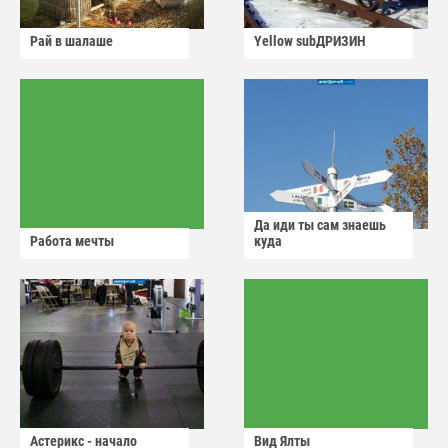
Рай в шалаше
Yellow subДРИЗИН
Да иди ты сам знаешь
Работа мечты
куда
Астерикс - начало
Вид Ялты