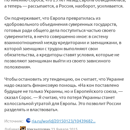
а теперь — рассыпается, а Россия, наоборот, усиливается.
Он подчеркивает, что Европа превратилась из
«добровольного объединения суверенных государств,
готовых ради общего дела поступиться частью своего
суверенитета, в нечто совершенно иное: в систему
взаимоотношений между кредиторами и заемщиками, в
которой заемщики с трудом выполняют свои
обязательства, а кредиторы ставят условия, которые не
позволяют заемщикам выйти из своего зависимого
положения».
Чтобы остановить эту тенденцию, он считает, что Украине
надо оказать финансовую помощь. «На кон поставлено
будущее не только Украины, но и Европейского союза, —
сказал Сорос. — Я считаю, что потеря Украины станет
колоссальной утратой для Европы. Это позволит России
разделять и властвовать».
Источник:
ria.ru/world/20150123/10439682...
Добавил
Никандрович
23 Января 2015