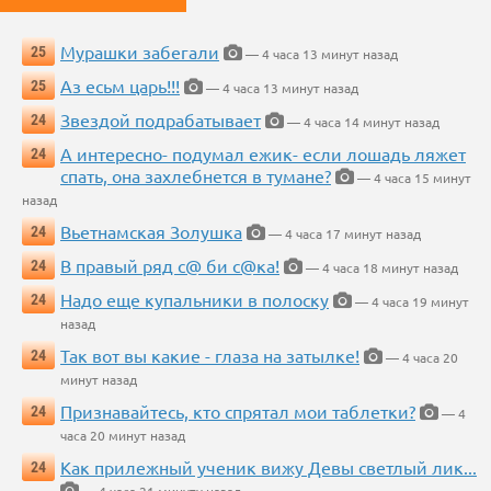
Мурашки забегали
25
— 4 часа 13 минут назад
Аз есьм царь!!!
25
— 4 часа 13 минут назад
Звездой подрабатывает
24
— 4 часа 14 минут назад
А интересно- подумал ежик- если лошадь ляжет
24
спать, она захлебнется в тумане?
— 4 часа 15 минут
назад
Вьетнамская Золушка
24
— 4 часа 17 минут назад
В правый ряд с@ би с@ка!
24
— 4 часа 18 минут назад
Надо еще купальники в полоску
24
— 4 часа 19 минут
назад
Так вот вы какие - глаза на затылке!
24
— 4 часа 20
минут назад
Признавайтесь, кто спрятал мои таблетки?
24
— 4
часа 20 минут назад
Как прилежный ученик вижу Девы светлый лик...
24