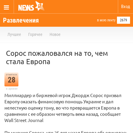
Вход
Развлечения
в мою ленту
2679
Лучшее
Горячее
Новое
Сорос пожаловался на то, чем
стала Европа
отметили
28
в архиве
Миллиардер и биржевой игрок Джордж Сорос призвал
Европу оказать финансовую помощь Украине и дал
нелестную оценку тому, во что превращается Европа в
сравнении с ее образом четверть века назад, сообщает
Wall Street Journal
По мнению Сороса, что 25 лет назад Европа объединялась,