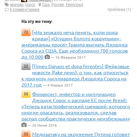
мнение
,
сорос
Сша
,
Россия
,
Евросоюз
6 комментариев
проблема (1)
На эту же тему:
[«На зеркало неча пенять, коли рожа
72
крива»] «Осушим болото коррупции» -
американцы просят Трампа выгнать Джорджа
Сороса из США. Еще необходимо 700 голосов
до 10 000
— 16 Февраля 2017
[Timeo Danaos et dona ferentes] Фейковые
22
новости (fake news): о том, как относиться
к прогнозу миллиардера Джорджа Сороса на
2017 год
— 4 Января 2017
Финансист, инвестор и миллиардер
50
Джордж Сорос о распаде ЕС после Brexit:
«Теперь катастрофический сценарий, которого
многие опасались, реализовался, сделав
распад сообщества практически неизбежным»
— 26 Июня 2016
Медиаатаку на окружение Путина готовит
55