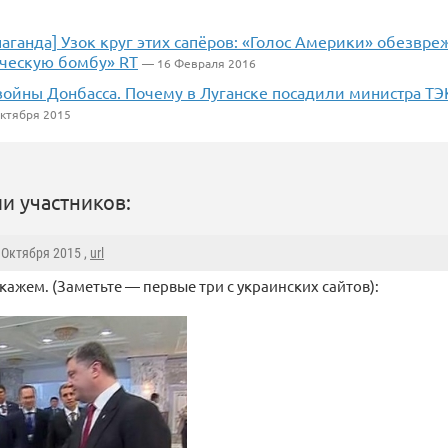
аганда] Узок круг этих сапёров: «Голос Америки» обезвре
ческую бомбу» RT
— 16 Февраля 2016
ойны Донбасса. Почему в Луганске посадили министра ТЭК
ктября 2015
и участников:
8 Октября 2015 ,
url
кажем. (Заметьте — первые три с украинских сайтов):