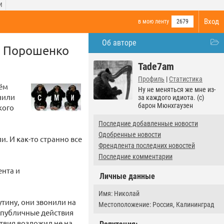
И
Вход
в мою ленту
2679
Об авторе
е Порошенко
Tade7am
Профиль
|
Статистика
оём
Ну не меняться же мне из-
нили
за каждого идиота. (с)
барон Мюнхгаузен
кого
Последние добавленные новости
Одобренные новости
. И как-то странно все
Френдлента последних новостей
Последние комментарии
ента и
Личные данные
Имя: Николай
утину, они звонили на
Местоположение: Россия, Калининград
о публичные действия
твия возложил не на