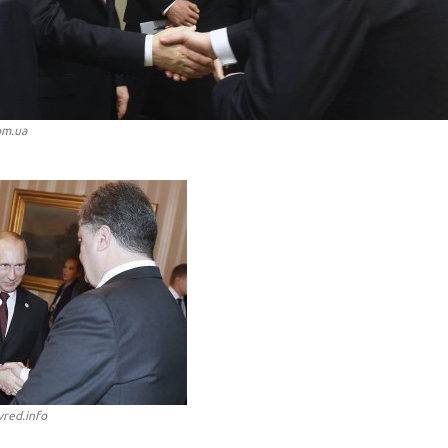
om.ua
vred.info