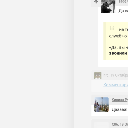
Tade
Да в
на 
служб» о
«Да, Вы 
звонили 
hrd
, 19 Октябр
Комментари
Кирилл Р
Дааааа!
X86
, 19 