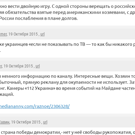
жно вести двойную игру. С одной стороны верещать о российск
я обязательства взятые перед американскими хозяевами, с д
России послабления в плане долгов.
mmer
, 19 Октября 2015 ,
url
ке украинцев «если не показывать по ТВ — то как бы никакого 
…
r
, 19 Октября 2015 ,
url
 немного информацию по каналу. Интересные вещи. Хозяин то
быточный, прямую рекламу для окупаемости не использует. За
инг. Камеры «112 Украина» во время событий на Майдане часте
каций.
mediananny.com/raznoe/2306328/
Савин
, 19 Октября 2015 ,
url
страна победы демократии,- нет у неё свободы рукопожатия, 