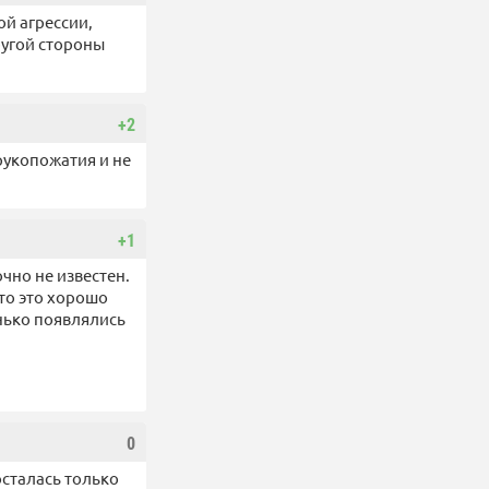
ой агрессии,
ругой стороны
+2
рукопожатия и не
+1
чно не известен.
то это хорошо
нько появлялись
0
осталась только