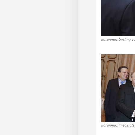
источник: bm.img.c
источник: image.gla