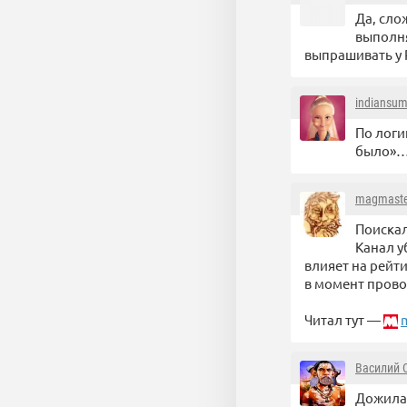
Да, сло
выполня
выпрашивать у 
indiansu
По логи
было»
magmaste
Поискал
Канал у
влияет на рейт
в момент прово
Читал тут —
Василий 
Дожила 