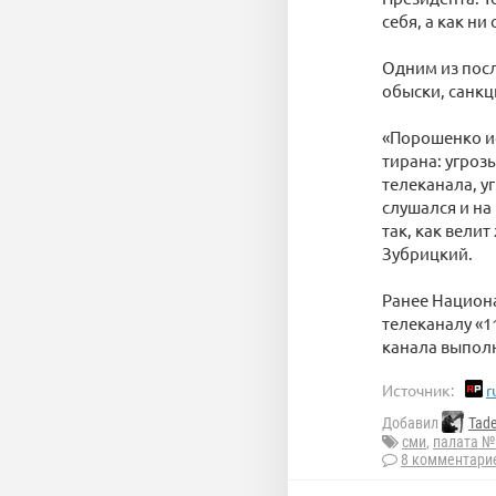
себя, а как н
Одним из пос
обыски, санкц
«Порошенко ис
тирана: угроз
телеканала, у
слушался и на
так, как вели
Зубрицкий.
Ранее Национ
телеканалу «1
канала выполн
Источник:
r
Добавил
Tad
сми
,
палата №
8 комментари