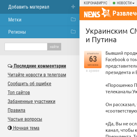
КОРОНАВИРУС
НОВОСТИ
Добавить материал
Развлеч
Метки
Украинским С
Регионы
и Путина
Бывший продюс
отметили
63
Facebook о то
представител
Последние комментарии
человека
в архиве
президента и 
Читайте новости в телеграм
Сообщить об ошибке
«Порошенко Пу
телеканалы Ук
Топ сайтов
Забаненные участники
Он рассказал,
Правила
«соответствую
Частые вопросы
«Да, Вы не ос
Ночная тема
канал, чтобы 
Президента. Т