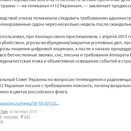
и странно — на телеканал «112 Украина»», — заключает продюсс
ледствий отказа телеканала следовать требованиям админист
ионированные судом через несколько недель после скандальн
пользовал, при помощи своих приспешников, с апреля 2015 г
ы убийством, угрозы возбуждения/закрытия уголовных дел, п
грозы лишения цифровой лицензии, а после и начало процедур
 все бесчисленные звонки, смс, письма и требования Аппарата
т журналистская этика и объективное освещение событий в стра
альный Совет Украины по вопросам телевидения и радиовеща
12 Украина» письмо с требованием пояснить, почему визуаль
ено в цветах российского флага.
uposters.ru/news/18-10-2015/s...
e7am
18 Октября 2015
6
,
укросми
404
ев