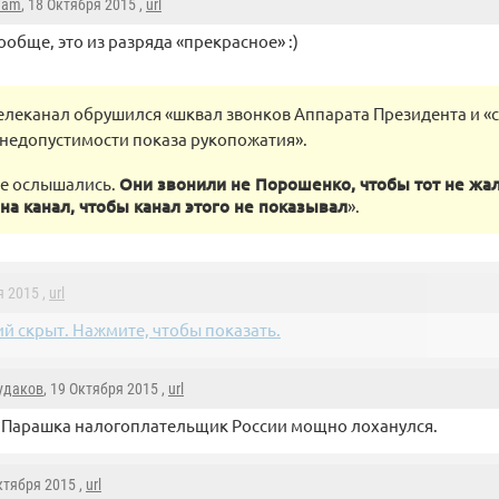
7am
, 18 Октября 2015 ,
url
ообще, это из разряда «прекрасное» :)
телеканал обрушился «шквал звонков Аппарата Президента и 
 недопустимости показа рукопожатия».
не ослышались.
Они звонили не Порошенко, чтобы тот не жал
на канал, чтобы канал этого не показывал
».
я 2015 ,
url
й скрыт. Нажмите, чтобы показать.
удаков
, 19 Октября 2015 ,
url
 Парашка налогоплательщик России мощно лоханулся.
Октября 2015 ,
url