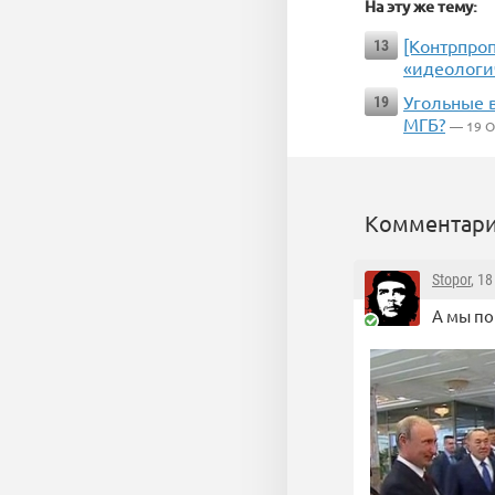
На эту же тему:
[Контрпроп
13
«идеологи
Угольные в
19
МГБ?
— 19 О
Комментари
Stopor
, 1
А мы по