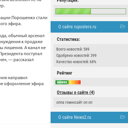
Репутация:
ер.
рации Порошенко стали
ого эфира.
О сайте ruposters.ru
ода, обычный арсенал
Статистика:
ринуждения к продаже
ы лишения. А канал не
Всего новостей: 589
 Президента поступал
Одобрено новостей: 399
не», — рассказал
Качество новостей: 68%
Рейтинг
ния направил
ное оформление эфира
Отзывы о сайте (4)
оппа гомносайт оп оп
О сайте News2.ru