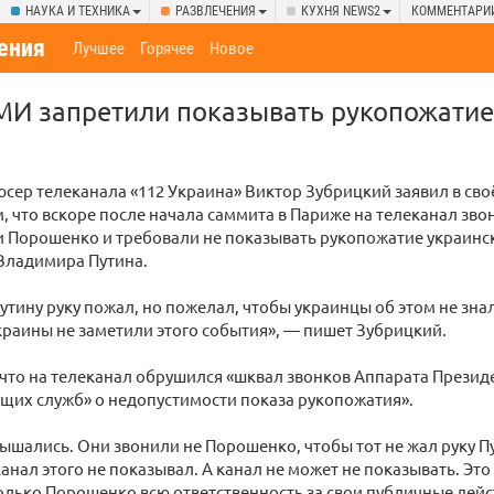
НАУКА И ТЕХНИКА
РАЗВЛЕЧЕНИЯ
КУХНЯ NEWS2
КОММЕНТАРИ
ения
Лучшее
Горячее
Новое
МИ запретили показывать рукопожати
ер телеканала «112 Украина» Виктор Зубрицкий заявил в св
м, что вскоре после начала саммита в Париже на телеканал зво
и Порошенко и требовали не показывать рукопожатие украинс
Владимира Путина.
тину руку пожал, но пожелал, чтобы украинцы об этом не знали
раины не заметили этого события», — пишет Зубрицкий.
 что на телеканал обрушился «шквал звонков Аппарата Презид
щих служб» о недопустимости показа рукопожатия».
лышались. Они звонили не Порошенко, чтобы тот не жал руку П
канал этого не показывал. А канал не может не показывать. Эт
олько Порошенко всю ответственность за свои публичные дейс