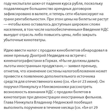
году «испытали шок» от падения курса рубля, поскольку
подавляющее большинство арендных договоров
зафиксировано в валюте, и теперь сети «балансируют на
грани рентабельности». При этом цены на билеты не растут
— «чтобы кино оставалось доступным широким слоям
населения, в том числе малообеспеченным» Введение НДС
вынудит отрасль либо повысить цены, либо закрыть
убыточные кинотеатры.
Идею ввести налог с продажи кинобилетов обнародовал в
июне премьер Дмитрий Медведев на встрече с
кинематографистами в Горках. «Мы не должны давать
льготы иностранным продуктам»,— заявил премьер,
отметив, что изменение системы налогообложения может
привести к появлению дополнительного источника
средств для отечественного кино (см. «Ъ» от 23 июня). Он
поручил Минкульту и Минэкономики рассмотреть
возможность взимания НДС с продажи билетов в
кинотеатрах при демонстрации иностранных фильмов.
Глава Минкульта Владимир Мединский пообещал
выполнить поручение в течение месяца (см. «Ъ» от 29