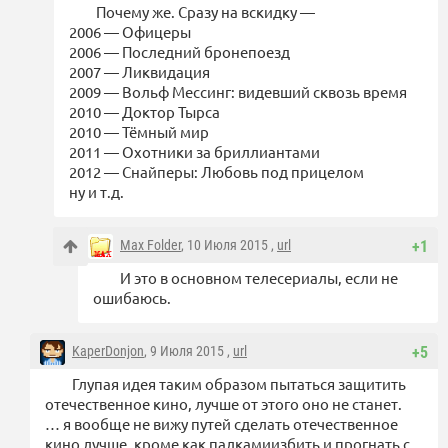
Почему же. Сразу на вскидку —
2006 — Офицеры
2006 — Последний бронепоезд
2007 — Ликвидация
2009 — Вольф Мессинг: видевший сквозь время
2010 — Доктор Тырса
2010 — Тёмный мир
2011 — Охотники за бриллиантами
2012 — Снайперы: Любовь под прицелом
ну и т.д.
Max Folder
, 10 Июля 2015 ,
url
+1
И это в основном телесериалы, если не
ошибаюсь.
KaperDonjon
, 9 Июля 2015 ,
url
+5
Глупая идея таким образом пытаться защитить
отечественное кино, лучше от этого оно не станет.
… я вообще не вижу путей сделать отечественное
кино лучше, кроме как палкамиизбить и прогнать с