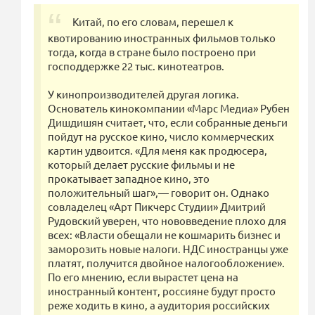
Китай, по его словам, перешел к
квотированию иностранных фильмов только
тогда, когда в стране было построено при
господдержке 22 тыс. кинотеатров.
У кинопроизводителей другая логика.
Основатель кинокомпании «Марс Медиа» Рубен
Дишдишян считает, что, если собранные деньги
пойдут на русское кино, число коммерческих
картин удвоится. «Для меня как продюсера,
который делает русские фильмы и не
прокатывает западное кино, это
положительный шаг»,— говорит он. Однако
совладелец «Арт Пикчерс Студии» Дмитрий
Рудовский уверен, что нововведение плохо для
всех: «Власти обещали не кошмарить бизнес и
заморозить новые налоги. НДС иностранцы уже
платят, получится двойное налогообложение».
По его мнению, если вырастет цена на
иностранный контент, россияне будут просто
реже ходить в кино, а аудитория российских