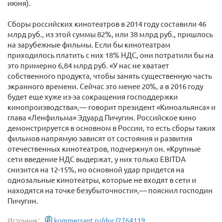
июня).
Сборы российских кинотеатров в 2014 году составили 46
млрд руб., из этой суммы 82%, или 38 млрд руб., пришлось
на зарубежные фильмы. Если бы кинотеатрам
приходилось платить с них 18% НДС, они потратили бы на
это примерно 6,84 млрд руб. «У нас не хватает
собственного продукта, чтобы занять существенную часть
экранного времени. Сейчас это менее 20%, а в 2016 году
будет еще хуже из-за сокращения господдержки
кинопроизводства»,— говорит президент «Киноальянса» и
глава «Ленфильма» Эдуард Пичугин. Российское кино
демонстрируется в основном в России, то есть сборы таких
фильмов напрямую зависят от состояния и развития
отечественных кинотеатров, подчеркнул он. «Крупные
сети введение НДС выдержат, у них только EBITDA
снизится на 12-15%, но основной удар придется на
однозальные кинотеатры, которые не входят в сети и
находятся на точке безубыточности»,— пояснил господин
Пичугин.
Источник:
kommersant.ru/doc/2764119