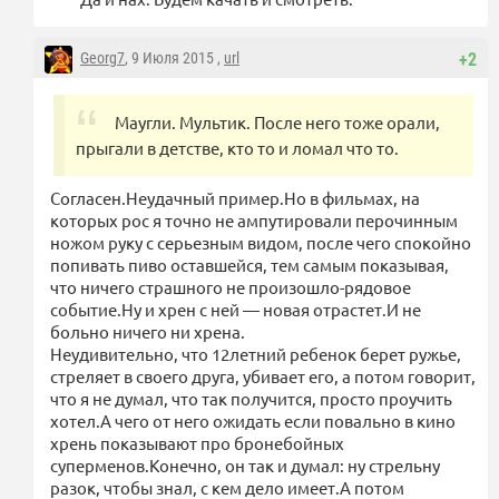
Georg7
, 9 Июля 2015 ,
url
+2
Маугли. Мультик. После него тоже орали,
прыгали в детстве, кто то и ломал что то.
Согласен.Неудачный пример.Но в фильмах, на
которых рос я точно не ампутировали перочинным
ножом руку с серьезным видом, после чего спокойно
попивать пиво оставшейся, тем самым показывая,
что ничего страшного не произошло-рядовое
событие.Ну и хрен с ней — новая отрастет.И не
больно ничего ни хрена.
Неудивительно, что 12летний ребенок берет ружье,
стреляет в своего друга, убивает его, а потом говорит,
что я не думал, что так получится, просто проучить
хотел.А чего от него ожидать если повально в кино
хрень показывают про бронебойных
суперменов.Конечно, он так и думал: ну стрельну
разок, чтобы знал, с кем дело имеет.А потом