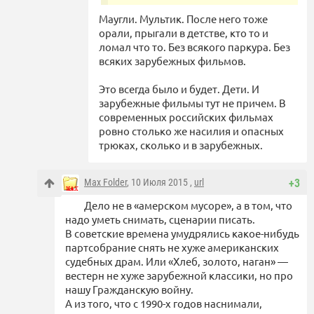
Маугли. Мультик. После него тоже
орали, прыгали в детстве, кто то и
ломал что то. Без всякого паркура. Без
всяких зарубежных фильмов.
Это всегда было и будет. Дети. И
зарубежные фильмы тут не причем. В
современных российских фильмах
ровно столько же насилия и опасных
трюках, сколько и в зарубежных.
Max Folder
, 10 Июля 2015 ,
url
+3
Дело не в «амерском мусоре», а в том, что
надо уметь снимать, сценарии писать.
В советские времена умудрялись какое-нибудь
партсобрание снять не хуже американских
судебных драм. Или «Хлеб, золото, наган» —
вестерн не хуже зарубежной классики, но про
нашу Гражданскую войну.
А из того, что с 1990-х годов наснимали,