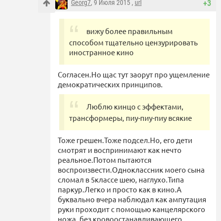
Georg7
, 9 Июля 2015 ,
url
+3
вижу более правильным
способом тщательно цензурировать
иностранное кино
Согласен.Но щас тут заорут про ущемление
демократических принципов.
Люблю кинцо с эффектами,
трансформеры, пиу-пиу-пиу всякие
Тоже грешен.Тоже подсел.Но, его дети
смотрят и воспринимают как нечто
реальное.Потом пытаются
воспроизвести.Одноклассник моего сына
сломал в 5классе шею, наглухо.Типа
паркур.Легко и просто как в кино.А
буквально вчера наблюдал как ампутация
руки проходит с помощью канцелярского
ножа, без кровоостанавливающего