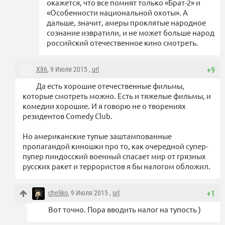
окажется, что все помнят только «Брат-2» и
«Особенности национальной охоты». А
дальше, значит, амеры проклятые народное
сознание извратили, и не может больше народ
российский отечественное кино смотреть.
X86
, 9 Июля 2015 ,
url
+9
Да есть хорошие отечественные фильмы,
которые смотреть можно. Есть и тяжелые фильмы, и
комедии хорошие. И я говорю не о творениях
резидентов Comedy Club.
Но американские тупые заштампованные
пропагандой киношки про то, как очередной супер-
пупер пиндосский военный спасает мир от грязных
русских ракет и террористов я бы налогом обложил.
cheliko
, 9 Июля 2015 ,
url
+1
Вот точно. Пора вводить налог на тупость )