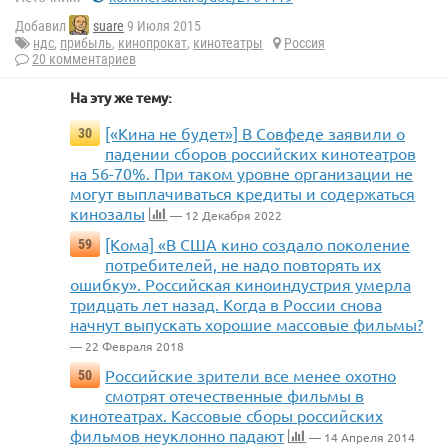
Добавил
suare
9 Июля 2015
ндс
,
прибыль
,
кинопрокат
,
кинотеатры
Россия
20 комментариев
На эту же тему:
[«Кина не будет»] В Совфеде заявили о
30
падении сборов российских кинотеатров
на 56-70%. При таком уровне организации не
могут выплачиваться кредиты и содержаться
кинозалы
— 12 Декабря 2022
[Кома] «В США кино создало поколение
59
потребителей, не надо повторять их
ошибку». Российская киноиндустрия умерла
тридцать лет назад. Когда в России снова
начнут выпускать хорошие массовые фильмы?
— 22 Февраля 2018
Российские зрители все менее охотно
50
смотрят отечественные фильмы в
кинотеатрах. Кассовые сборы российских
фильмов неуклонно падают
— 14 Апреля 2014