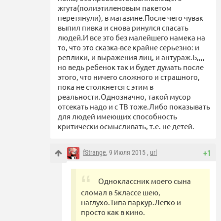
жгута(полиэтиленовым пакетом
перетянули), в магазине.После чего чувак
выпил пивка и снова ринулся спасать
людей.И все это без малейшего намека на
то, что это сказка-все крайне серьезно: и
реплики, и выражения лиц, и антураж.Б,,,,
но ведь ребенок так и будет думать после
этого, что ничего сложного и страшного,
пока не столкнется с этим в
реальности.Однозначно, такой мусор
отсекать надо и с ТВ тоже.Либо показывать
для людей имеющих способность
критически осмысливать, т.е. не детей.
fStrange
, 9 Июля 2015 ,
url
+1
Одноклассник моего сына
сломал в 5классе шею,
наглухо.Типа паркур.Легко и
просто как в кино.