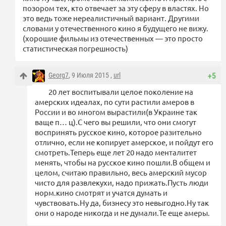
позором тех, кто отвечает за эту сферу в властях. Но
это ведь тоже нереалистичный вариант. Другими
словами у отечественного кино я будущего не вижу.
(хорошие фильмы из отечественных — это просто
статистическая погрешность)
Georg7
, 9 Июля 2015 ,
url
+5
20 лет воспитывали целое поколение на
амерских идеалах, по сути растили амеров в
России и во многом вырастили(в Украине так
ваще п… ц).С чего вы решили, что они смогут
воспринять русское кино, которое разительно
отлично, если не копирует амерское, и пойдут его
смотреть.Теперь еще лет 20 надо менталитет
менять, чтобы на русское кино пошли.В общем и
целом, считаю правильно, весь амерский мусор
чисто для развлекухи, надо прижать.Пусть люди
норм.кино смотрят и учатся думать и
чувствовать.Ну да, бизнесу это невыгодно.Ну так
они о народе никогда и не думали.Те еще амеры.