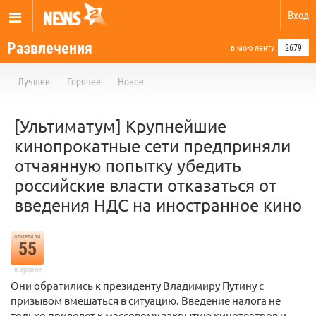
Вход
Развлечения
в мою ленту
2679
Лучшее
Горячее
Новое
[Ультиматум] Крупнейшие
кинопрокатные сети предприняли
отчаянную попытку убедить
российские власти отказаться от
введения НДС на иностранное кино
отметили
55
в архиве
Они обратились к президенту Владимиру Путину с
призывом вмешаться в ситуацию. Введение налога не
только приведет к массовому закрытию кинотеатров и