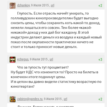
dzhankoy
, 9 Июля 2015 ,
url
+2
Глупость. Если отрасль начнёт умирать, то
голливудским кинопроизводителям будет выгодно
снизить цены, чтобы сохранить хоть какой-то доход,
нежели лишаться его совсем. Тем более «какой-
никакой» доход у них дай бог каждому. В этой
индустрии делают деньги из воздуха и каждый новый
показ после окупаемости практически ничего не
стоит и только приносит новые деньги.
echegus
, 9 Июля 2015 ,
url
+3
Что за тупость тут процветает?
Ну будет НДС что изменится то? Просто на билеты в
конечном итоге поднимут цены.
И в целом вы давно видели статистику возрастную по
кинотеартам?
zabirov@yandex.ru
, 9 Июля 2015 ,
url
+2
Да и нах. Будем качать и смотреть.