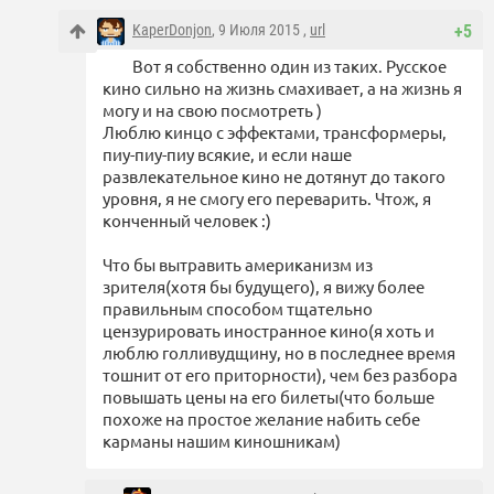
KaperDonjon
, 9 Июля 2015 ,
url
+5
Вот я собственно один из таких. Русское
кино сильно на жизнь смахивает, а на жизнь я
могу и на свою посмотреть )
Люблю кинцо с эффектами, трансформеры,
пиу-пиу-пиу всякие, и если наше
развлекательное кино не дотянут до такого
уровня, я не смогу его переварить. Чтож, я
конченный человек :)
Что бы вытравить американизм из
зрителя(хотя бы будущего), я вижу более
правильным способом тщательно
цензурировать иностранное кино(я хоть и
люблю голливудщину, но в последнее время
тошнит от его приторности), чем без разбора
повышать цены на его билеты(что больше
похоже на простое желание набить себе
карманы нашим киношникам)