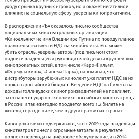
уходу с рынка крупных игроков, но и окажет негативное
влияние на социальную сферу, уверены кинопрокатчики.
В распоряжении «Ъ» оказалось письмо сообщества
национальных кинотеатральных организаций
«Киноальянс» на имя Владимира Путина по поводу планов
правительства ввести НДС на кинобилеты. Это может
убить отрасль, уверены авторы (под письмом стоят
подписи владельцев и руководителей девяти крупнейших
кинопрокатных сетей, в том числе «Каро-Фильм»,
«Формула кино», «Синема Парк»), напоминая, что
дистрибуторы зарубежных кинолент уже платят НДС за их
прокат в российский бюджет. Введение НДС на билеты на
доходы голливудских кинопроизводителей не повлияет,
зато нанесет удар по экономике российских кинотеатров, а
в России и так ежегодно продается всего 1,2 билета на
жителя, гораздо ниже, чем в других развитых странах.
Кинопрокатчики подчеркивают, что с 2009 года владельцы
кинотеатров понесли огромные затраты в результате
полного перехода на цифровое обслуживание, а в 2014