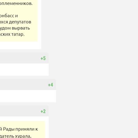
соплеменников.
онбасс и
хся депутатов
рудом вырвать
ских татар.
+5
+4
+2
й Рады приняли к
датель хурала,