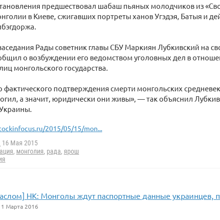
тановления предшествовал шабаш пьяных молодчиков из «Сво
нголии в Киеве, сжигавших портреты ханов Угэдэя, Батыя и д
лбэгдоржа.
заседания Рады советник главы СБУ Маркиян Лубкивский на св
ообщил о возбуждении его ведомством уголовных дел в отнош
иц монгольского государства.
о фактического подтверждения смерти монгольских средневе
огил, а значит, юридически они живы», — так объяснил Лубки
 Украины.
tockinfocus.ru/2015/05/15/mon...
a
16 Мая 2015
ация
,
монголия
,
рада
,
ярош
ия
аслом] НК: Монголы ждут паспортные данные украинцев, п
1 Марта 2016