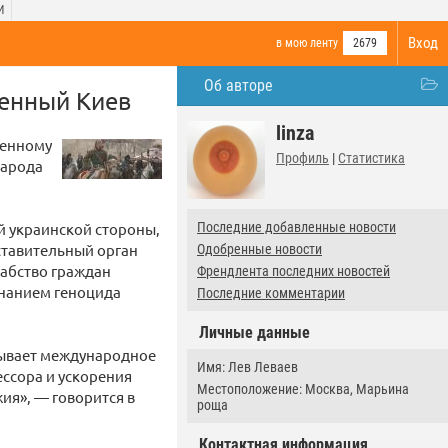
И
Вход
в мою ленту
2679
Об авторе
енный Киев
linza
венному
Профиль
|
Статистика
народа
й украинской стороны,
Последние добавленные новости
ставительный орган
Одобренные новости
рабство граждан
Френдлента последних новостей
знанием геноцида
Последние комментарии
Личные данные
зывает международное
Имя: Лев Леваев
ессора и ускорения
Местоположение: Москва, Марьина
я», — говорится в
роща
Контактная информация