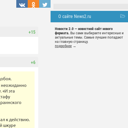
О сайте News2.ru
Новости 2.0 — новостной сайт нового
+15
формата.
Вы сами выбираете интересные и
актуальные темы. Самые лучшие попадают
на главную страницу.
подробнее
→
+6
добоя.
, неожиданно
 «И эта
стафу
краинского
ал к действию.
ей шкуре