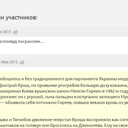
и участников:
ая 2015 ,
url
, Голливуд посрамлен…
6 Мая 2015 ,
url
 обошлось и без традиционного для парламента Украины мор
Дмитрий Ярош, по привычке употребив большую дозу кокаина
разорении Киева крымским ханом Менгли-Гиреем в 1482-м году.
произнес он с угрозой, тыча пальцем в испуганно затихшего Му
— объявила себя потомком Гиреев, пивших веками кровь из у
шко и Тягнибок движение «перста» Яроша восприняли как сигн
рымчаков на гиляку» они бросились на Джемилева. Ему на сво