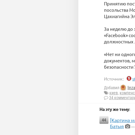
Принятию пос
посольства Мо
Цахиагийна Э
За неделю до 
«Facebook» с
должностных л
«Нет ни одног
документов, м
безопасности
Источник:
s
Добавил
linz
киев
,
компенс
34 комментар
На эту же тему:
[Картина м
44
Батыя
— 