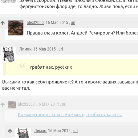
фергунстонской флориде, то ладно. Живи пока, если н
alexf2000
, 16 Мая 2015 ,
url
Правда глаза колет, Андрей Ремирович? Или боле
Лиман
, 16 Мая 2015 ,
url
грабят нас, русских
Вы сами то как себя проявляете? А то я кроме ваших завыван
вас не читал.
alexf2000
, 16 Мая 2015 ,
url
Комментарий скрыт. Нажмите, чтобы показать.
Лиман
, 16 Мая 2015 ,
url