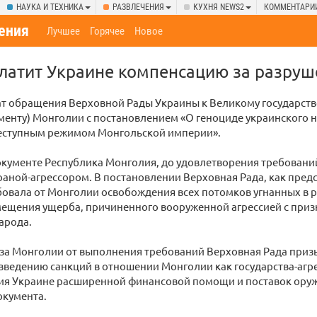
НАУКА И ТЕХНИКА
РАЗВЛЕЧЕНИЯ
КУХНЯ NEWS2
КОММЕНТАРИ
ения
Лучшее
Горячее
Новое
латит Украине компенсацию за разруш
тат обращения Верховной Рады Украины к Великому государст
менту) Монголии с постановлением «О геноциде украинского 
преступным режимом Монгольской империи».
кументе Республика Монголия, до удовлетворения требовани
раной-агрессором. В постановлении Верховная Рада, как пред
бовала от Монголии освобождения всех потомков угнанных в 
мещения ущерба, причиненного вооруженной агрессией с при
арода.
каза Монголии от выполнения требований Верховная Рада при
введению санкций в отношении Монголии как государства-агр
ия Украине расширенной финансовой помощи и поставок оружи
окумента.