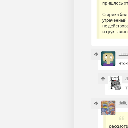
пришлось от
Старика бил
утраченный 
не действов
из рук сади
mans
Что-
Л
Т
Haifi
,
рассмотр