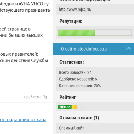
боды» и «УНА-УНСО» у
ействующего президента
http://www.mjcc.ru/
Репутация:
оей странице в
ении бывших высших
О сайте stockinfocus.ru
ковых правителей:
вский действия Службы
Статистика:
Всего новостей: 24
Одобрено новостей: 6
Качество новостей: 25%
Рейтинг
проблема (6)
Отзывы о сайте (1)
острадавших от хана
Спамный сайт