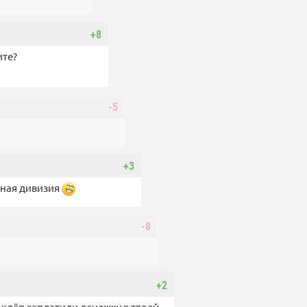
+8
ите?
-5
+3
шная дивизия
-8
+2
оклёп заплатили денежку в твоей