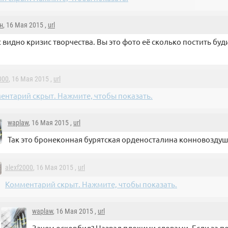
н
, 16 Мая 2015 ,
url
с видно кризис творчества. Вы это фото её сколько постить буд
000
, 16 Мая 2015 ,
url
ентарий скрыт. Нажмите, чтобы показать.
waplaw
, 16 Мая 2015 ,
url
Так это бронеконная бурятская орденосталина конновозду
alexf2000
, 16 Мая 2015 ,
url
Комментарий скрыт. Нажмите, чтобы показать.
waplaw
, 16 Мая 2015 ,
url
Зачем оскорбил? Назвал плохими словами. Если за п