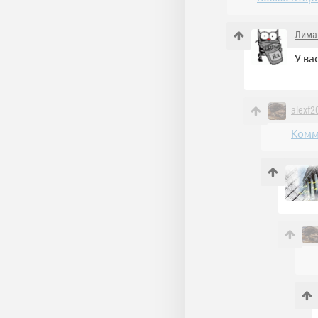
Лима
У ва
alexf2
Комм