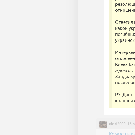
резолюци
отношен
Ответил 
какой ук
погибших
украинск
Интервью
откровен
Киева Ба
ждем огл
Зандааху
последов
PS: Данн
крайней
alexf2000
, 16 
Комментари