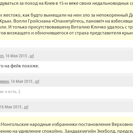
дуваться за поход на Киев в 15-м веке своих недальновидных 
и жестоко, как будто вымещали на нем зло за непокоренный Д
Крым. Вопли Гройсмана «Опамятуйтесь, панове!» на взбесивши
али. И только присутствовавшему Виталию Кличко удалось с т
стов визжащего и обмочившегося от страха представителя крым
on
, 16 Мая 2015 ,
url
то на фейк похоже.
иман
, 16 Мая 2015 ,
url
ак и есть. :)
 16 Мая 2015 ,
url
Монгольские народные избранники постановление Верховно
ению на удивление спокойно. Зандаахуугийн Энхболд, предсе