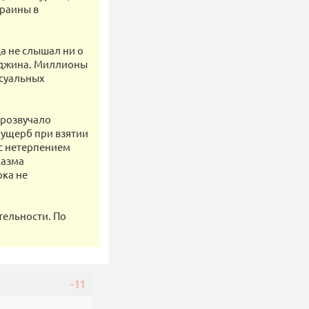
раины в
да не слышал ни о
муджина. Миллионы
ксуальных
прозвучало
 ущерб при взятии
 с нетерпением
казма
ока не
тельности. По
-11