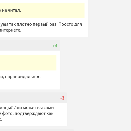
о не читал.
руем так плотно первый раз. Просто для
интернете.
+4
ми, параноидальное.
-3
раинцы? Или может вы сами
е фото, подтверждают как
к.