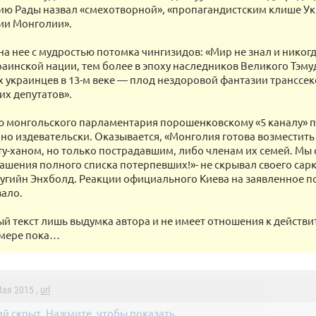
ю Рады назвал «смехотворной», «пропагандистским клише Ук
ии Монголии».
на нее с мудростью потомка чингизидов: «Мир не знал и никог
раинской нации, тем более в эпоху наследников Великого Тэ
 украинцев в 13-м веке — плод нездоровой фантазии транссе
их депутатов».
 монгольского парламентария порошенковскому «5 каналу» 
но издевательски. Оказывается, «Монголия готова возместить
ту-ханом, но только пострадавшим, либо членам их семей. Мы
ашения полного списка потерпевших!»- не скрывал своего сар
угийн Энхболд. Реакции официального Киева на заявленное п
ало.
ый текст лишь выдумка автора и не имеет отношения к действи
 мере пока…
Мая 2015 ,
url
й скрыт. Нажмите, чтобы показать.