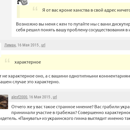
Я от вас кроме хамства в свой адрес ничег
Возможно вы меня с кем то путайте мы с вами дискути
себя решил понять вашу проблему сосуществования в 
Лиман
, 16 Мая 2015 ,
url
характерное
т не характерное оно, а с вашими однотипными комментария
вашем случае это характерно.
alexf2000
, 16 Мая 2015 ,
url
Отчего же у вас такое странное мнение? Вас грабили ук
принимали участие в грабежах? Совершенно характерно
идетель. «Панувать» из украинского гимна выглядит именно та