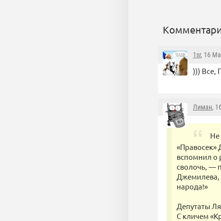
Комментари
1sr
, 16 М
))) Все
Лиман
, 1
Не
«Правосек» 
вспомнил о 
сволочь, — 
Джемилева, 
народа!»
Депутаты Ля
С кличем «К