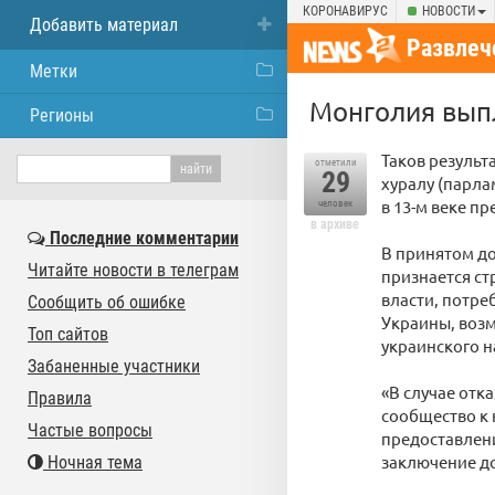
КОРОНАВИРУС
НОВОСТИ
Добавить материал
Развлеч
Метки
Монголия вып
Регионы
Таков резуль
отметили
29
хуралу (парла
в 13-м веке 
человек
в архиве
Последние комментарии
В принятом до
Читайте новости в телеграм
признается ст
власти, потре
Сообщить об ошибке
Украины, воз
Топ сайтов
украинского н
Забаненные участники
«В случае от
Правила
сообщество к 
Частые вопросы
предоставлен
заключение д
Ночная тема