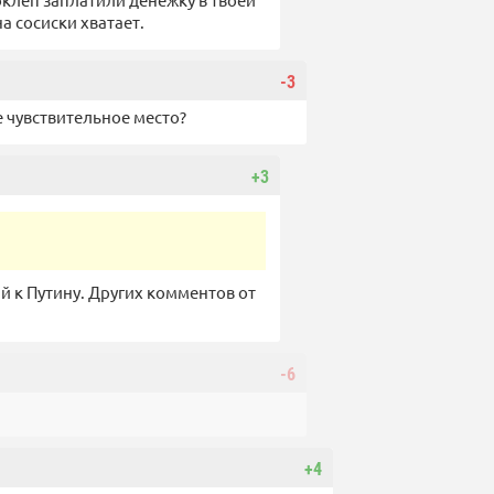
а сосиски хватает.
-3
е чувствительное место?
+3
ий к Путину. Других комментов от
-6
+4