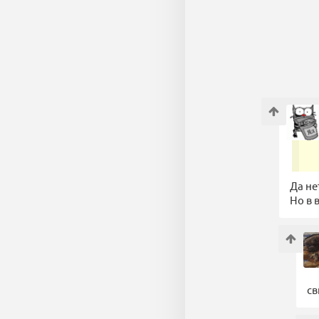
Да не
Но в 
св