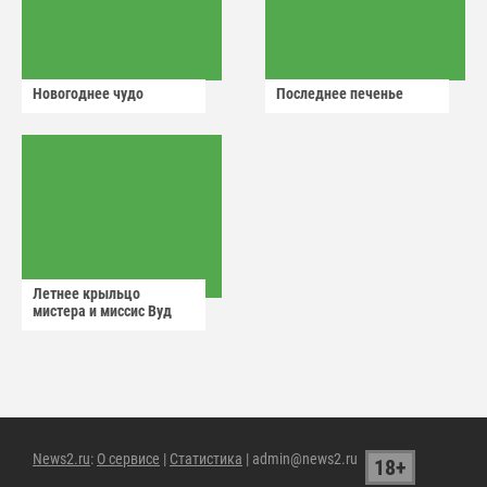
Новогоднее чудо
Последнее печенье
Летнее крыльцо
мистера и миссис Вуд
News2.ru
:
О сервисе
|
Статистика
| admin@news2.ru
18+