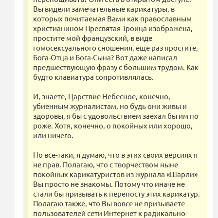
Вы видели замечательные карикатуры, в
которых почитаемая Вами как православным
христианином Пресвятая Троица изображена,
простите мой французский, в виде
гомосексуального сношения, еще раз простите,
Бога-Отца и Бога-Сына? Вот даже написал
предшествующую фразу с большим трудом. Как
будто клавиатура сопротивлялась.
И, знаете, Царствие Небесное, конечно,
убиенным журналистам, но будь они живы и
здоровы, я бы с удовольствием заехал бы им по
роже. Хотя, конечно, о покойных или хорошо,
или ничего.
Но все-таки, я думаю, что в этих своих версиях я
не прав. Полагаю, что с творчеством ныне
покойных карикатуристов из журнала «Шарли»
Вы просто не знакомы. Потому что иначе не
стали бы призывать к перепосту этих карикатур.
Полагаю также, что Вы вовсе не призываете
пользователей сети Интернет к радикально-