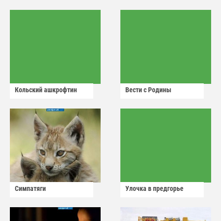
Кольский ашкрофтин
Вести с Родины
Симпатяги
Улочка в предгорье