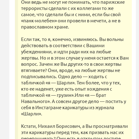
Они ведь не могут не понимать, что парижские
террористы сделали с их коллегами то же
самое, что сделали бы и с ними, если бы свой
«панк-молебен» они провели в мечети, а не в
православном храме.
Если так, то я, конечно, извиняюсь. Вы вольны
действовать в соответствии с Вашими
убеждениями, и идти ради них на любые
жертвы. Но и в этом случае у меня остается к Вам
вопрос. Зачем же Вы других-то в свои жертвы
втягиваете? Они, вроде, на любые жертвы не
подписывались. Одно дело — ходить с
табличкой «я — Шарли». Тем более, что у тех,
кто ее наденет, уже есть опыт хождения с
табличкой «я — грузин».Или «я — брат
Навального». А совсем другое дело — постить у
себя в Инстаграме карикатуры из журнала
«Шарли».
Кстати, Михаил Борисович, а Вы просматривали
эти карикатуры перед тем, как призвать нас их
перепощивать? Они есть в открытом доступе.