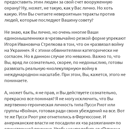
предоставить этим людям за свой счет вооруженную
охрану? Ну, может, не такую, как у Вас лично. Но хоть
какую. Или Вы считаете невероятным теракты против
людей, которые последуют Вашему совету?
Не знаю, как Вы лично, но очень многие Ваши
единомышленники в чрезвычайно резкой форме упрекают
Игоря Ивановича Стрелкова в том, что он «развязал войну
на Украине». Я с этими обвинителями категорически не
согласен. Но в данном случае это неважно. Важно то, что
Вы, вряд ли сознательно, скорее, по недомыслию, готовы
развязать реальную «молекулярную» войну в
международном масштабе. При этом, Вы, кажется, этого не
понимаете.
А, может быть, я не прав, и Вы действуете сознательно,
прекрасно все понимая? Я не могу исключить, что Вы
жертвенно-героическая личность типа Пусси Риот или
группы «Война», готовая ради своих убеждений на все. Вот
те же Пусси Риот уже отметились в Фергюссоне. И
американские власти не посадили их «за разжигание» по
единственной причине. Чтобы не уподобиться «Путину и