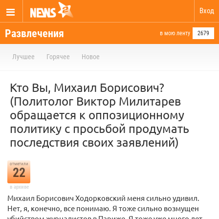
Вход
Развлечения
в мою ленту
2679
Лучшее
Горячее
Новое
Кто Вы, Михаил Борисович?
(Политолог Виктор Милитарев
обращается к оппозиционному
политику с просьбой продумать
последствия своих заявлений)
отметили
22
в архиве
Михаил Борисович Ходорковский меня сильно удивил.
Нет, я, конечно, все понимаю. Я тоже сильно возмущен
убийством журналистов в Париже. Я тоже уже много лет