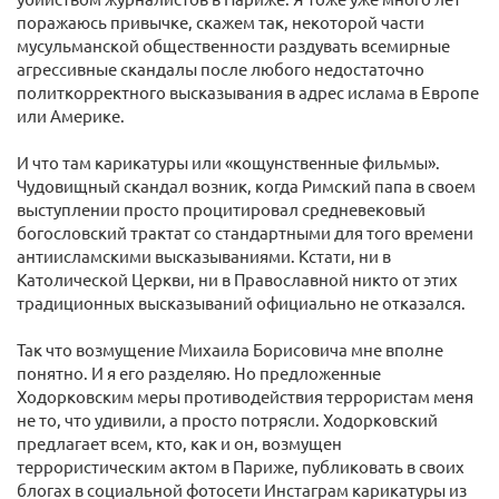
поражаюсь привычке, скажем так, некоторой части
мусульманской общественности раздувать всемирные
агрессивные скандалы после любого недостаточно
политкорректного высказывания в адрес ислама в Европе
или Америке.
И что там карикатуры или «кощунственные фильмы».
Чудовищный скандал возник, когда Римский папа в своем
выступлении просто процитировал средневековый
богословский трактат со стандартными для того времени
антиисламскими высказываниями. Кстати, ни в
Католической Церкви, ни в Православной никто от этих
традиционных высказываний официально не отказался.
Так что возмущение Михаила Борисовича мне вполне
понятно. И я его разделяю. Но предложенные
Ходорковским меры противодействия террористам меня
не то, что удивили, а просто потрясли. Ходорковский
предлагает всем, кто, как и он, возмущен
террористическим актом в Париже, публиковать в своих
блогах в социальной фотосети Инстаграм карикатуры из