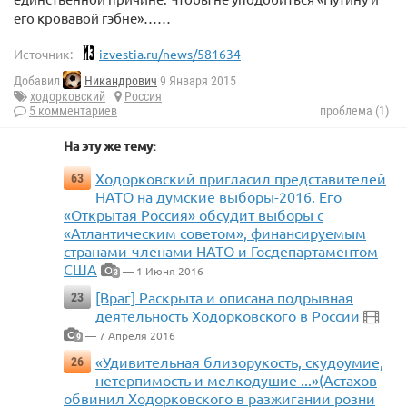
его кровавой гэбне»……
Источник:
izvestia.ru/news/581634
Добавил
Никандрович
9 Января 2015
ходорковский
Россия
5 комментариев
проблема (1)
На эту же тему:
Ходорковский пригласил представителей
63
НАТО на думские выборы-2016. Его
«Открытая Россия» обсудит выборы с
«Атлантическим советом», финансируемым
странами-членами НАТО и Госдепартаментом
США
— 1 Июня 2016
3
[Враг] Раскрыта и описана подрывная
23
деятельность Ходорковского в России
— 7 Апреля 2016
9
«Удивительная близорукость, скудоумие,
26
нетерпимость и мелкодушие ...»(Астахов
обвинил Ходорковского в разжигании розни