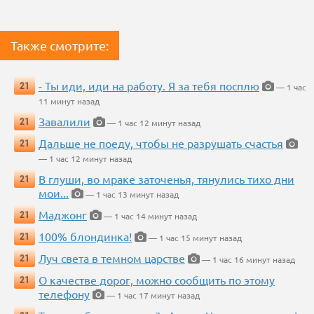
Также смотрите:
- Ты иди, иди на работу. Я за тебя посплю
21
— 1 час
11 минут назад
Завалили
21
— 1 час 12 минут назад
Дальше не поеду, чтобы не разрушать счастья
21
— 1 час 12 минут назад
В глуши, во мраке заточенья, тянулись тихо дни
21
мои...
— 1 час 13 минут назад
Маджонг
21
— 1 час 14 минут назад
100% блондинка!
21
— 1 час 15 минут назад
Луч света в темном царстве
21
— 1 час 16 минут назад
О качестве дорог, можно сообщить по этому
21
телефону
— 1 час 17 минут назад