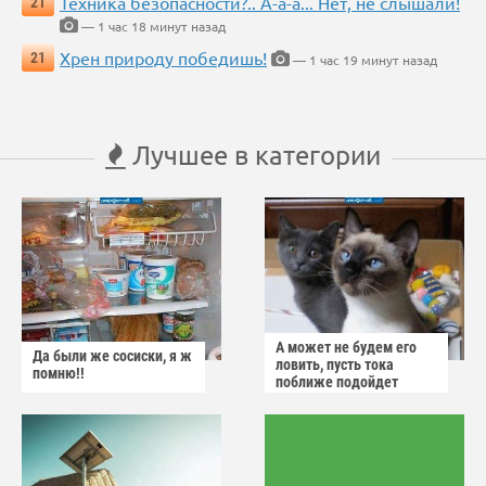
Техника безопасности?.. А-а-а... Нет, не слышали!
21
— 1 час 18 минут назад
Хрен природу победишь!
21
— 1 час 19 минут назад
Лучшее в категории
А может не будем его
Да были же сосиски, я ж
ловить, пусть тока
помню!!
поближе подойдет