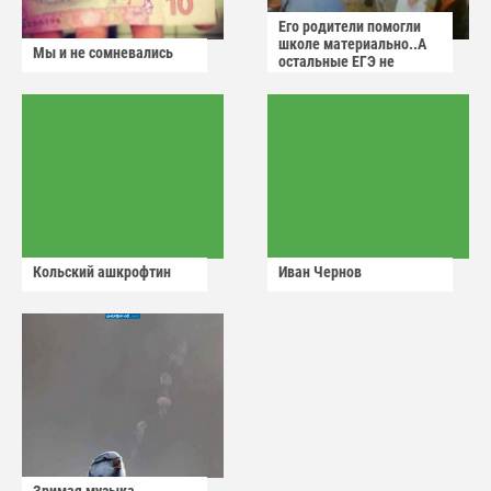
Его родители помогли
школе материально..А
Мы и не сомневались
остальные ЕГЭ не
сдадут
Кольский ашкрофтин
Иван Чернов