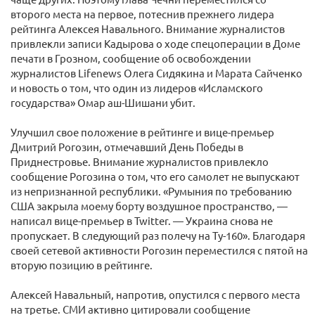
второго места на первое, потеснив прежнего лидера
рейтинга Алексея Навального. Внимание журналистов
привлекли записи Кадырова о ходе спецоперации в Доме
печати в Грозном, сообщение об освобождении
журналистов Lifenews Олега Сидякина и Марата Сайченко
и новость о том, что один из лидеров «Исламского
государства» Омар аш-Шишани убит.
Улучшил свое положение в рейтинге и вице-премьер
Дмитрий Рогозин, отмечавший День Победы в
Приднестровье. Внимание журналистов привлекло
сообщение Рогозина о том, что его самолет не выпускают
из непризнанной республики. «Румыния по требованию
США закрыла моему борту воздушное пространство, —
написал вице-премьер в Twitter. — Украина снова не
пропускает. В следующий раз полечу на Ту-160». Благодаря
своей сетевой активности Рогозин переместился с пятой на
вторую позицию в рейтинге.
Алексей Навальный, напротив, опустился с первого места
на третье. СМИ активно цитировали сообщение