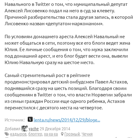
Навального в Twitter о том, что муниципальный депутат
Алексей Лисовенко подал на него в суд за клевету.
Причиной разбирательства стала другая запись, в которой
Лисовенко назван «депутатом-наркоманом».
По условиям домашнего ареста Алексей Навальный не
может общаться в сети, поэтому все его блоги ведет жена
Юлия. Ее личные сообщения о том, что мужа заключили
под домашний арест, и его блог будет вести она, вывели
Юлию Навальную сразу на шестое место.
Самый стремительный рост в рейтинге
продемонстрировал детский омбудсмен Павел Астахов,
поднявшийся сразу на шесть позиций. Благодаря своим
сообщениям в Twitter о том, что власти Норвегии забрали
из семьи граждан России еще одного ребенка, Астахов
переместился с десятого места на четвертое.
Источник:
lenta.ru/news/2014/12/29/bloge...
Добавил
yache
29 Декабря 2014
кадыров
,
блоггер
,
ха-ха-ха
Грозный
,
Чечня