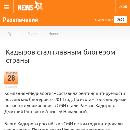
Вход
Развлечения
в мою ленту
2679
Лучшее
Горячее
Новое
Кадыров стал главным блогером
страны
отметили
28
в архиве
Компания «Медиалогия» составила рейтинг цитируемости
российских блогеров за 2014 год. По итогам года лидерами
по частоте упоминания в СМИ стали Рамзан Кадыров,
Дмитрий Рогозин и Алексей Навальный.
Блоги Кадырова российские СМИ в этом году цитировали
чаще других. Поэтому глава Чечни переместился со