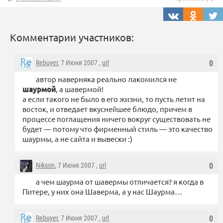
Комментарии участников:
Rebuyer
, 7 Июня 2007 ,
url
0
автор наверняка реально лакомился не
шаурмой
, а шавермой!
а если такого не было в его жизни, то пусть летит на
восток, и отведает вкуснейшее блюдо, причем в
процессе поглащения ничего вокруг существовать не
будет — потому что фирменный стиль — это качество
шаурмы, а не сайта и вывески :)
Nikson
, 7 Июня 2007 ,
url
0
а чем шаурма от шавермы отличается? я когда в
Питере, у них она Шаверма, а у нас Шаурма…
Rebuyer
, 7 Июня 2007 ,
url
0