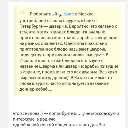
Любопытный
факт:
в Москве
употребляется слово шаурма, в Санкт-
Петербурге — шаверма. Вероятно, это связано с
тем, что в этих городах блюдо изначально
приготавливали иностранцы-арабы, говорящие
на разных диалектах. Одесситы правильно
приготовленное блюдо называют шаурма,
подчеркнуто противопоставляя шаверме. В
Израиле для того же блюда используется
название шварма или шаварма; арабы, живущие
в Израиле, произносят его как шуарма (без ярко
выраженного ударения). В Казахстане вместо
слова шаурма, часто используется название
доннер-кебаб....
это все слова :) — попробуйте ш… у не московскую и
питерскую, а родную!
одной левой точкой общепита станет для Вас