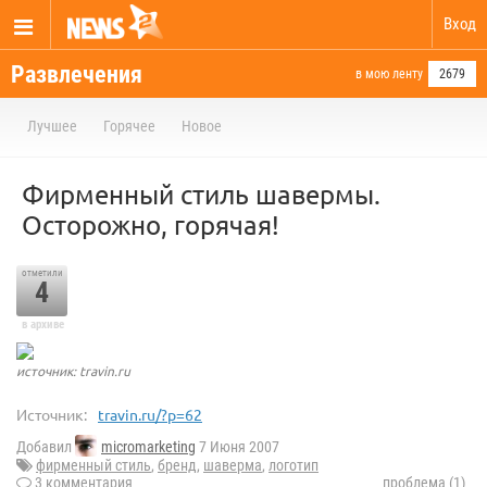
Вход
Развлечения
в мою ленту
2679
Лучшее
Горячее
Новое
Фирменный стиль шавермы.
Осторожно, горячая!
отметили
4
в архиве
источник: travin.ru
Источник:
travin.ru/?p=62
Добавил
micromarketing
7 Июня 2007
фирменный стиль
,
бренд
,
шаверма
,
логотип
3 комментария
проблема (1)