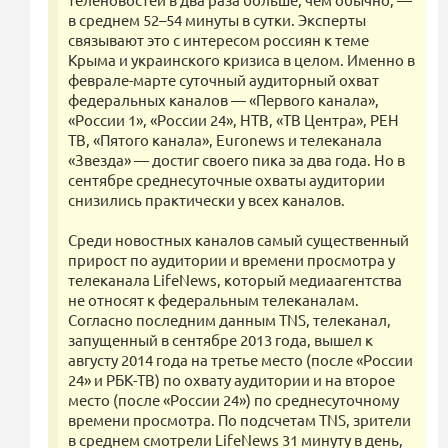
в среднем 52–54 минуты в сутки. Эксперты
связывают это с интересом россиян к теме
Крыма и украинского кризиса в целом. Именно в
феврале-марте суточный аудиторный охват
федеральных каналов — «Первого канала»,
«России 1», «России 24», НТВ, «ТВ Центра», РЕН
ТВ, «Пятого канала», Euronews и телеканала
«Звезда» — достиг своего пика за два года. Но в
сентябре среднесуточные охваты аудитории
снизились практически у всех каналов.
Среди новостных каналов самый существенный
прирост по аудитории и времени просмотра у
телеканала LifeNews, который медиаагентства
не относят к федеральным телеканалам.
Согласно последним данным TNS, телеканал,
запущенный в сентябре 2013 года, вышел к
августу 2014 года на третье место (после «России
24» и РБК-ТВ) по охвату аудитории и на второе
место (после «России 24») по среднесуточному
времени просмотра. По подсчетам TNS, зрители
в среднем смотрели LifeNews 31 минуту в день,