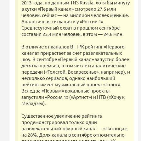
2013 года, по данным TNS Russia, хотя бы минуту
в сутки «Первый канал» смотрело 27,5 млн
человек, сейчас — на миллион человек меньше.
Аналогичная ситуация и у «России 1».
Среднесуточный охват в прошлом сентябре
составил 25,4 млн человек, в этом — 24,6 млн.
В отличие от каналов ВГТРК рейтинг «Первого
канала» прирастает за счет развлекательных
шоу. В сентябре «Первый канал» запустил более
десятка премьер, в том числе и аналитические
передачи («Толстой. Воскресенье», например), и
несколько сериалов, однако наибольший
рейтинг имеет музыкальный проект «Голос».
Вслед за «Первым» вокальные проекты
запустили «Россия 1» («Артист») и НТВ («Хочу к
Меладзе»).
Существенное увеличение рейтинга
продемонстрировал только один
развлекательный эфирный канал — «Пятница»,
на 28%. Доля канала в сентябре относительно
прошлого года подросла на треть, до 2,2%.