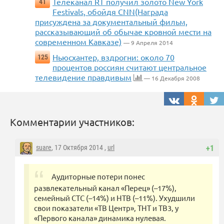
Телеканал RT получил золото New York
41
Festivals, обойдя CNN(Награда
присуждена за документальный фильм,
рассказывающий об обычае кровной мести на
современном Кавказе)
— 9 Апреля 2014
Ньюсхантер, вздрогни: около 70
125
процентов россиян считают центральное
телевидение правдивым
— 16 Декабря 2008
Комментарии участников:
suare
, 17 Октября 2014 ,
url
+1
Аудиторные потери понес
развлекательный канал «Перец» (–17%),
семейный СТС (–14%) и НТВ (–11%). Ухудшили
свои показатели «ТВ Центр», ТНТ и ТВ3, у
«Первого канала» динамика нулевая.