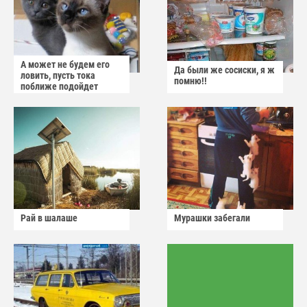
А может не будем его
Да были же сосиски, я ж
ловить, пусть тока
помню!!
поближе подойдет
Рай в шалаше
Мурашки забегали