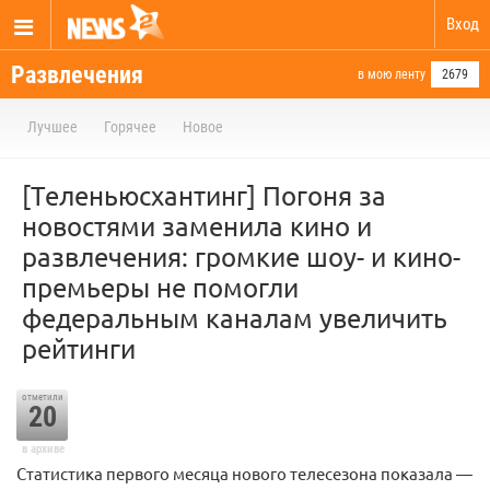
Вход
Развлечения
в мою ленту
2679
Лучшее
Горячее
Новое
[Теленьюсхантинг] Погоня за
новостями заменила кино и
развлечения: громкие шоу- и кино-
премьеры не помогли
федеральным каналам увеличить
рейтинги
отметили
20
в архиве
Cтатистика первого месяца нового телесезона показала —