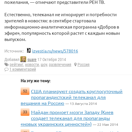
пожелания, — отмечают представители РЕН ТВ.
Естественно, телеканал не игнорирует и потребности
зрителей в новостях: в сентябре стартовала
информационно-аналитическая программа «Добров в
эфире», популярность которой растет с каждым новым
выпуском.
Источник:
izvestia.ru/news/578016
Добавил
suare
17 Октября 2014
рейтинг
,
новости
,
шоу
,
развлечения
Россия
1 комментарий
На эту же тему:
США планируют создать круглосуточный
52
пропагандистский телеканал для
вещания на Россию
— 13 Августа 2014
Майдан промоет мозги Западу (Киев
33
создает телеканал для пропаганды
«новых украинских ценностей»)
— 22 Мая 2014