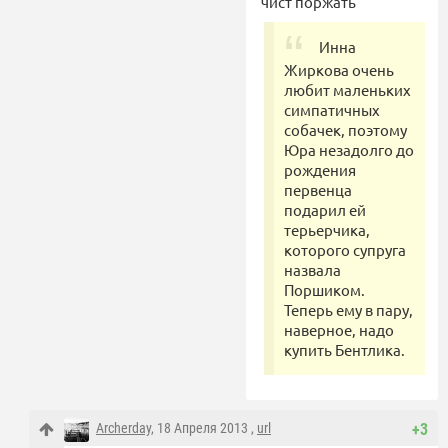
чист поржать
Инна
Жиркова очень
любит маленьких
симпатичных
собачек, поэтому
Юра незадолго до
рождения
первенца
подарил ей
терьерчика,
которого супруга
назвала
Поршиком.
Теперь ему в пару,
наверное, надо
купить Бентлика.
Archerday
, 18 Апреля 2013 ,
url
+3