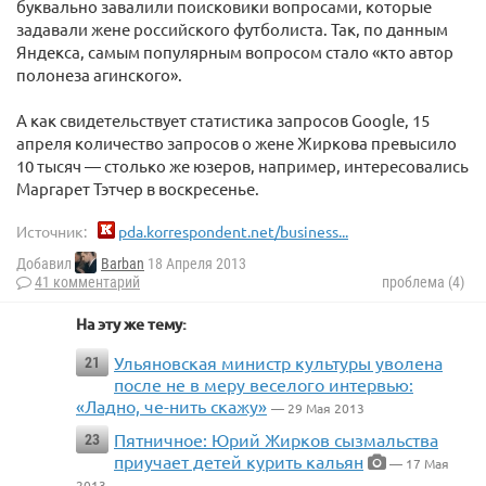
буквально завалили поисковики вопросами, которые
задавали жене российского футболиста. Так, по данным
Яндекса, самым популярным вопросом стало «кто автор
полонеза агинского».
А как свидетельствует статистика запросов Google, 15
апреля количество запросов о жене Жиркова превысило
10 тысяч — столько же юзеров, например, интересовались
Маргарет Тэтчер в воскресенье.
Источник:
pda.korrespondent.net/business...
Добавил
Barban
18 Апреля 2013
41 комментарий
проблема (4)
На эту же тему:
Ульяновская министр культуры уволена
21
после не в меру веселого интервью:
«Ладно, че-нить скажу»
— 29 Мая 2013
Пятничное: Юрий Жирков сызмальства
23
приучает детей курить кальян
— 17 Мая
2013