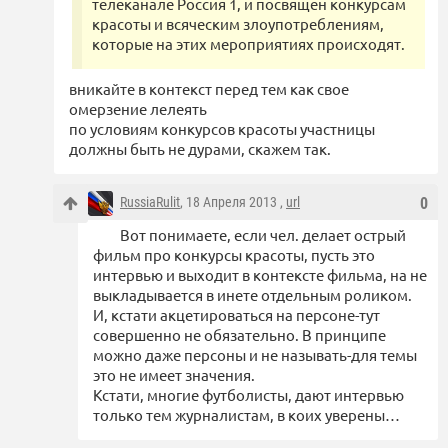
телеканале Россия 1, и посвящен конкурсам
красоты и всяческим злоупотреблениям,
которые на этих мероприятиях происходят.
вникайте в контекст перед тем как свое
омерзение лелеять
по условиям конкурсов красоты участницы
должны быть не дурами, скажем так.
RussiaRulit
, 18 Апреля 2013 ,
url
0
Вот понимаете, если чел. делает острый
фильм про конкурсы красоты, пусть это
интервью и выходит в контексте фильма, на не
выкладывается в инете отдельным роликом.
И, кстати акцетироваться на персоне-тут
совершенно не обязательно. В принципе
можно даже персоны и не называть-для темы
это не имеет значения.
Кстати, многие футболисты, дают интервью
только тем журналистам, в коих уверены…