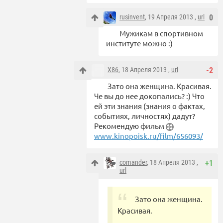
rusinvent
, 19 Апреля 2013 ,
url
0
Мужикам в спортивном
институте можно :)
X86
, 18 Апреля 2013 ,
url
-2
Зато она женщина. Красивая.
Че вы до нее докопались? :) Что
ей эти знания (знания о фактах,
событиях, личностях) дадут?
Рекомендую фильм
www.kinopoisk.ru/film/656093/
comander
, 18 Апреля 2013 ,
+1
url
Зато она женщина.
Красивая.