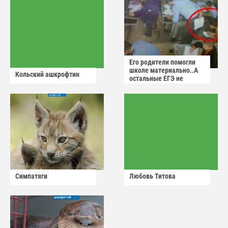
Его родители помогли
школе материально..А
Кольский ашкрофтин
остальные ЕГЭ не
сдадут
Симпатяги
Любовь Титова