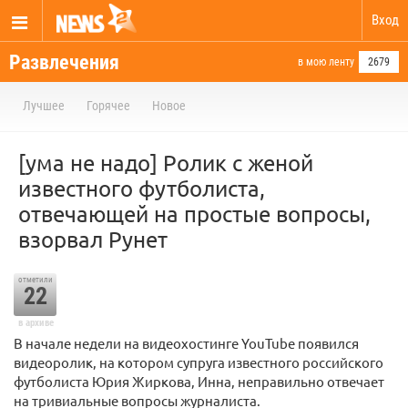
Вход
Развлечения
в мою ленту
2679
Лучшее
Горячее
Новое
[ума не надо] Ролик с женой
известного футболиста,
отвечающей на простые вопросы,
взорвал Рунет
отметили
22
в архиве
В начале недели на видеохостинге YouTube появился
видеоролик, на котором супруга известного российского
футболиста Юрия Жиркова, Инна, неправильно отвечает
на тривиальные вопросы журналиста.