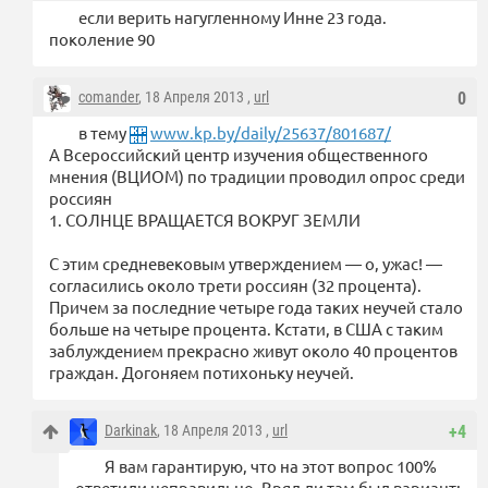
если верить нагугленному Инне 23 года.
поколение 90
comander
, 18 Апреля 2013 ,
url
0
в тему
www.kp.by/daily/25637/801687/
А Всероссийский центр изучения общественного
мнения (ВЦИОМ) по традиции проводил опрос среди
россиян
1. СОЛНЦЕ ВРАЩАЕТСЯ ВОКРУГ ЗЕМЛИ
С этим средневековым утверждением — о, ужас! —
согласились около трети россиян (32 процента).
Причем за последние четыре года таких неучей стало
больше на четыре процента. Кстати, в США с таким
заблуждением прекрасно живут около 40 процентов
граждан. Догоняем потихоньку неучей.
Darkinak
, 18 Апреля 2013 ,
url
+4
Я вам гарантирую, что на этот вопрос 100%
ответили неправильно. Вряд ли там был вариант: