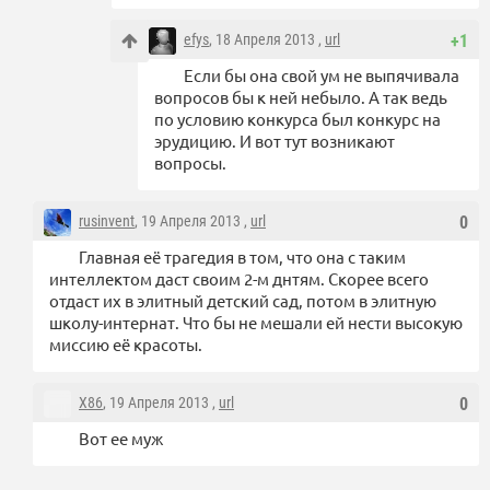
efys
, 18 Апреля 2013 ,
url
+1
Если бы она свой ум не выпячивала
вопросов бы к ней небыло. А так ведь
по условию конкурса был конкурс на
эрудицию. И вот тут возникают
вопросы.
rusinvent
, 19 Апреля 2013 ,
url
0
Главная её трагедия в том, что она с таким
интеллектом даст своим 2-м днтям. Скорее всего
отдаст их в элитный детский сад, потом в элитную
школу-интернат. Что бы не мешали ей нести высокую
миссию её красоты.
X86
, 19 Апреля 2013 ,
url
0
Вот ее муж