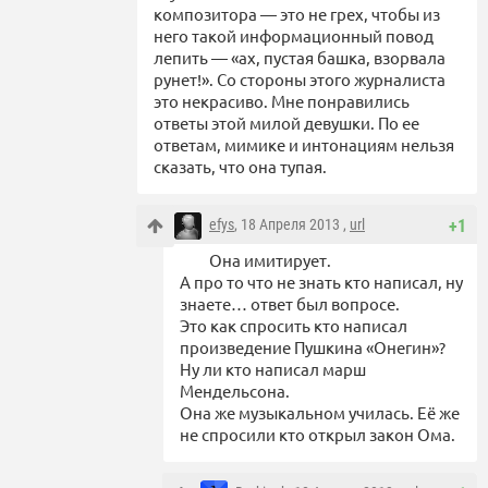
композитора — это не грех, чтобы из
него такой информационный повод
лепить — «ах, пустая башка, взорвала
рунет!». Со стороны этого журналиста
это некрасиво. Мне понравились
ответы этой милой девушки. По ее
ответам, мимике и интонациям нельзя
сказать, что она тупая.
efys
, 18 Апреля 2013 ,
url
+1
Она имитирует.
А про то что не знать кто написал, ну
знаете… ответ был вопросе.
Это как спросить кто написал
произведение Пушкина «Онегин»?
Ну ли кто написал марш
Мендельсона.
Она же музыкальном училась. Её же
не спросили кто открыл закон Ома.