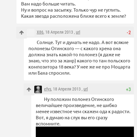
Вам надо больше читать.
Ну и вопрос на засыпку. Только чур не гуглить.
Какая звезда расположена ближе всего к земле?
X86
, 18 Апреля 2013 ,
url
-2
Солнце. Тут и думать не надо. А вот всякие
полонезы Огинского — с какого хрена она
должна знать какой-то полонез (я даже не
знаю, что это за жанр) какого-то там польского
композитора 18 века? У нее же не про Моцарта
или Баха спросили.
efys
, 18 Апреля 2013 ,
url
+3
Ну положим полонез Огинского
величайшее произведение, не шибко
менее известное чем скажем ода к радости.
Вот, я думаю на слух вы его сразу
вспомните.