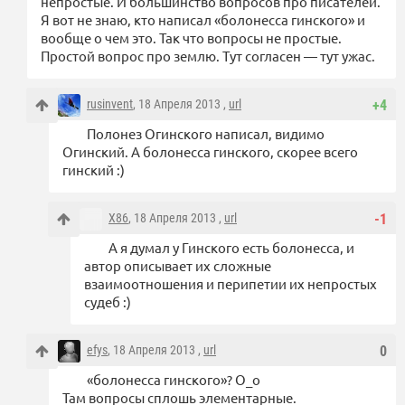
непростые. И большинство вопросов про писателей.
Я вот не знаю, кто написал «болонесса гинского» и
вообще о чем это. Так что вопросы не простые.
Простой вопрос про землю. Тут согласен — тут ужас.
rusinvent
, 18 Апреля 2013 ,
url
+4
Полонез Огинского написал, видимо
Огинский. А болонесса гинского, скорее всего
гинский :)
X86
, 18 Апреля 2013 ,
url
-1
А я думал у Гинского есть болонесса, и
автор описывает их сложные
взаимоотношения и перипетии их непростых
судеб :)
efys
, 18 Апреля 2013 ,
url
0
«болонесса гинского»? O_o
Там вопросы сплошь элементарные.