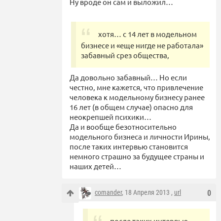
Ну вроде он сам и выложил…
хотя… с 14 лет в модельном
бизнесе и «еще нигде не работала»
забавный срез общества,
Да довольно забавный… Но если
честно, мне кажется, что привлечение
человека к модельному бизнесу ранее
16 лет (в общем случае) опасно для
неокрепшей психики…
Да и вообще безотносительно
модельного бизнеса и личности Ирины,
после таких интервью становится
немного страшно за будущее страны и
наших детей…
comander
, 18 Апреля 2013 ,
url
0
после таких интервью