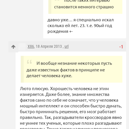
становится немного страшно
давно уже… я специально искал
сколько ей лет. 23. т.е. 90ый год
рождения +-
X86
, 18 Апреля 2013 ,
url
-1
И вообще незнание некоторых пусть
даже известных фактов в принципе не
делает человека хуже.
Люто плюсую. Хорошесть человека не этим
измеряется. Даже более, знание множества
фактов само по себе не означает, что у человека
мощный интеллект и он способен быстро думать,
быстро принимать решения, его мозг работает
правильно. Так, разгадыватели кроссвордов явно
не умнее тех ученых, которые плохо разгадывают
кроссворды. Точно также наличие у процессора