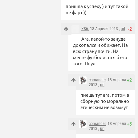
пришла к успеху ) и тут такой
не фарт ))
X86
, 18 Апреля 2013 ,
url
-2
Ага, какой-то зануда
докопался и обижает. На
всю страну почти. На
месте футболиста я б его
того. Пнул.
comander
, 18 Апреля
+2
2013 ,
url
пнешь тут ага, потом в
сборную по морально
этическим не возьмут
comander
, 18 Апреля
+3
2013 ,
url