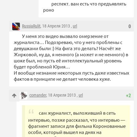
респект. вам есть что предъявлять
роно
RussiaRulit
, 18 Апреля 2013 ,
url
0
У меня это видео вызвало омерзение от
журналиста… Подозреваю, что у него проблемы с
девушками были :) На фига это делать? Насчёт же
Жирковой, ну да, я немного (а может и не немного) в
шоке был, но пусть её интеллектуальный уровень
будет проблемой Юрия…
И вообще незнание некоторых пусть даже известных
фактов в принципе не делает человека хуже.
comander
, 18 Апреля 2013 ,
url
+2
сам журналист, выложивший в cеть
интервью, позже рассказал, что интервью —
фрагмент записи для фильма Коронованные
особи, который вышел на днях на