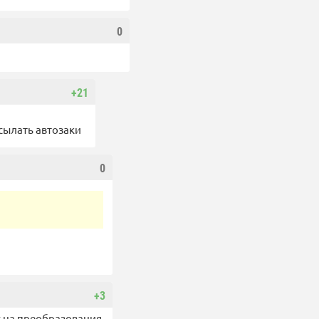
0
+21
сылать автозаки
0
+3
ос на преобразования