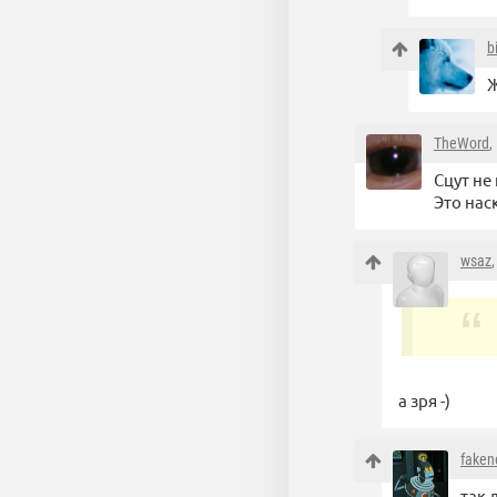
b
Ж
TheWord
,
Сцут не
Это нас
wsaz
а зря -)
fake
так 