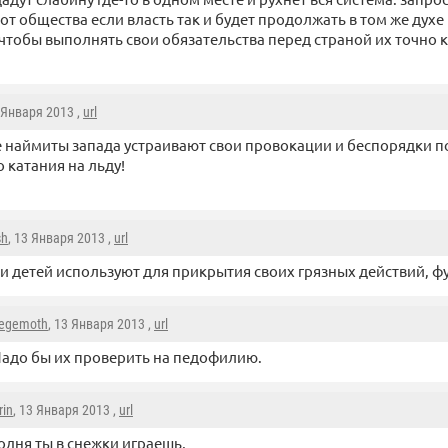
 от общества если власть так и будет продолжать в том же духе
 чтобы выполнять свои обязательства перед страной их точно ка
3 Января 2013 ,
url
 наймиты запада устраивают свои провокации и беспорядки п
 катания на льду!
sh
, 13 Января 2013 ,
url
и детей используют для прикрытия своих грязных действий, фу
egemoth
, 13 Января 2013 ,
url
адо бы их проверить на педофилию.
in
, 13 Января 2013 ,
url
одня ты в снежки играешь,