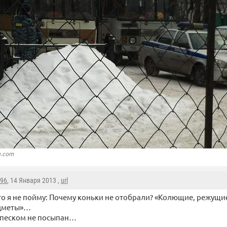
g.com
096
, 14 Января 2013 ,
url
то я не пойму: Почему коньки не отобрали? «Колющие, режущи
дметы»…
, песком не посыпан…