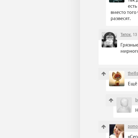
есть
вместо того
развесят.
Типок
, 1
Грязные
мирного
theifi
Ещё 
b
Н
pomor
«Сег