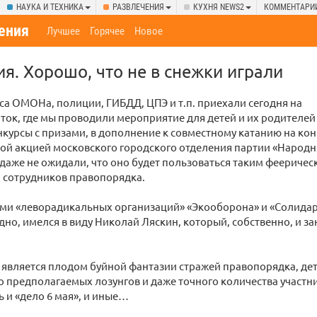
НАУКА И ТЕХНИКА
РАЗВЛЕЧЕНИЯ
КУХНЯ NEWS2
КОММЕНТАРИ
ения
Лучшее
Горячее
Новое
ия. Хорошо, что не в снежки играли
уса ОМОНа, полиции, ГИБДД, ЦПЭ и т.п. приехали сегодня на
ток, где мы проводили мероприятие для детей и их родителе
курсы с призами, в дополнение к совместному катанию на кон
ой акцией московского городского отделения партии «Народ
 даже не ожидали, что оно будет пользоваться таким феериче
 сотрудников правопорядка.
ами «леворадикальных организаций» «Экооборона» и «Солидар
дно, имелся в виду Николай Ляскин, который, собственно, и з
 является плодом буйной фантазии стражей правопорядка, де
о предполагаемых лозунгов и даже точного количества участн
ь и «дело 6 мая», и иные…