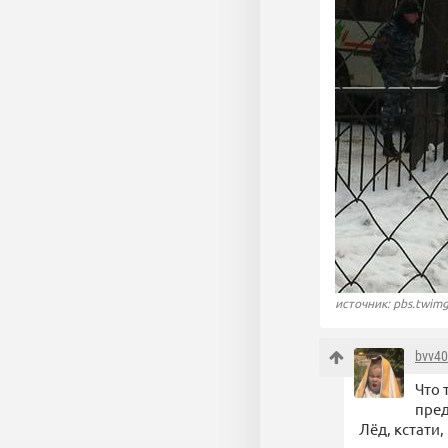
источник: pbs.twim
bvv4
Что 
пре
Лёд, кстати