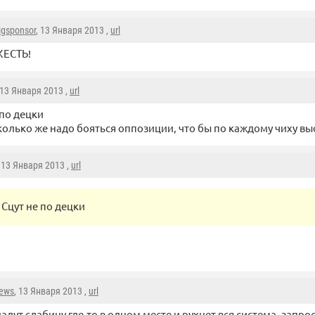
igsponsor
, 13 Января 2013 ,
url
ЕСТЬ!
 13 Января 2013 ,
url
 по децки
колько же надо бояться оппозиции, что бы по каждому чиху вы
, 13 Января 2013 ,
url
Сцут не по децки
news
, 13 Января 2013 ,
url
дадут слабину где-то в одном месте и рухнет вся система. запр