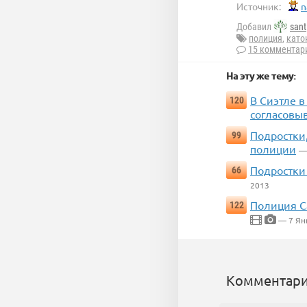
Источник:
n
Добавил
sant
полиция
,
като
15 комментар
На эту же тему:
В Сиэтле в
120
согласовы
Подростки
99
полиции
—
Подростки 
66
2013
Полиция С
122
— 7 Ян
Комментари