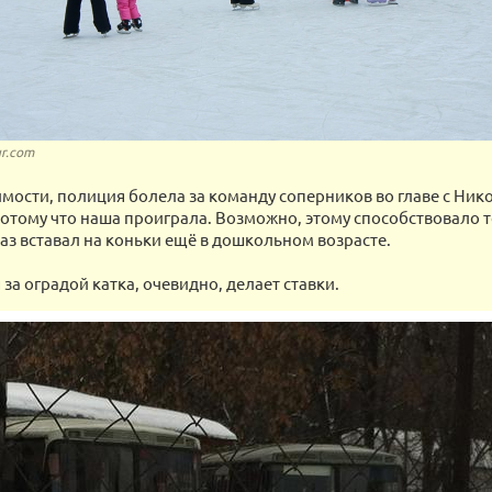
ur.com
имости, полиция болела за команду соперников во главе с Ник
отому что наша проиграла. Возможно, этому способствовало то
аз вставал на коньки ещё в дошкольном возрасте.
за оградой катка, очевидно, делает ставки.