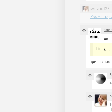
pomorin
, 13 Я
Комментари
bann
да
бла
принявшим 
F
Т
p
Т
П