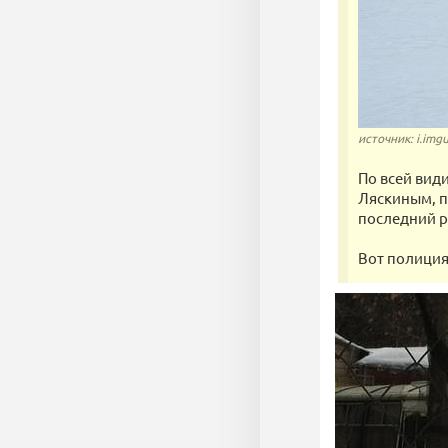
источник: i.img
По всей вид
Ляскиным, п
последний р
Вот полиция 