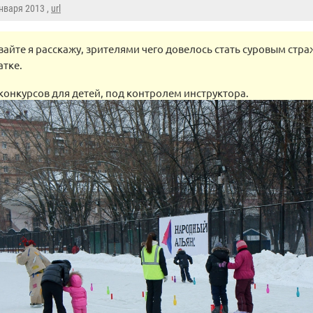
Января 2013 ,
url
вайте я расскажу, зрителями чего довелось стать суровым стр
атке.
 конкурсов для детей, под контролем инструктора.