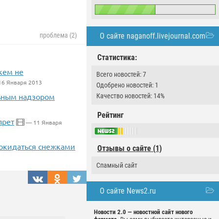
О сайте naganoff.livejournal.com
проблема (2)
Статистика:
кем не
Всего новостей: 7
16 Января 2013
Одобрено новостей: 1
льным надзором
Качество новостей: 14%
Рейтинг
прет
— 11 Января
покидаться снежками
Отзывы о сайте (1)
Спамный сайт
О сайте News2.ru
Новости 2.0 — новостной сайт нового