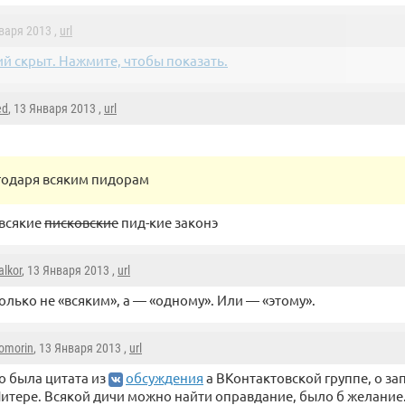
нваря 2013 ,
url
й скрыт. Нажмите, чтобы показать.
ed
, 13 Января 2013 ,
url
годаря всяким пидорам
всякие
писковские
пид-кие законэ
alkor
, 13 Января 2013 ,
url
олько не «всяким», а — «одному». Или — «этому».
omorin
, 13 Января 2013 ,
url
о была цитата из
обсуждения
а ВКонтактовской группе, о за
итере. Всякой дичи можно найти оправдание, было б желание