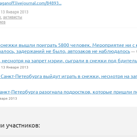
aganoff.livejournal.com/84893...
13 Января 2013
к
,
активисты
иев
 снежки вышли поиграть 5800 человек. Мероприятие ни с 
валось, задержаний не было, автозаков не наблюдалось
— 
, несмотря на запрет мэрии, сыграли в снежки под бдите
 13 Января 2013
Санкт-Петербурга выйдут играть в снежки, несмотря на за
анкт-Петербурга разогнала подростков, которые пришли 
варя 2013
и участников: