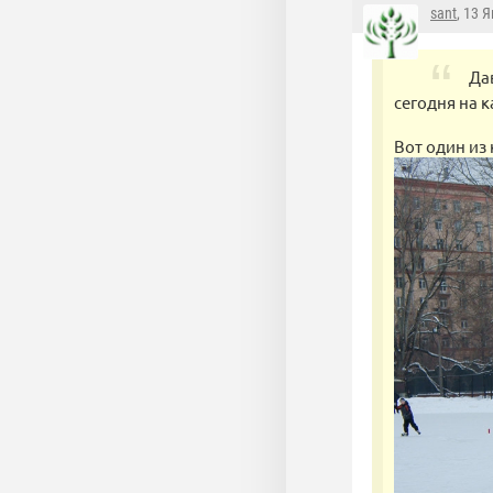
sant
, 13 
Да
сегодня на к
Вот один из