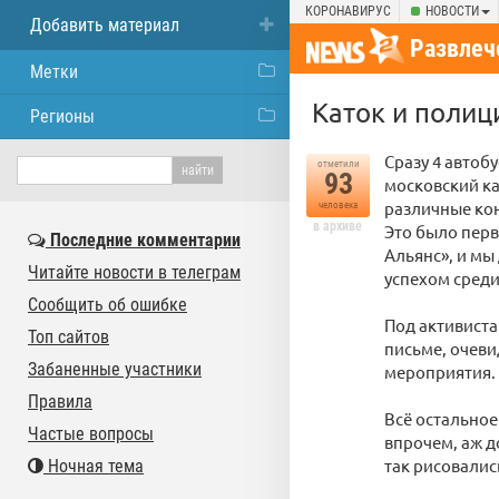
КОРОНАВИРУС
НОВОСТИ
Добавить материал
Развлеч
Метки
Каток и полиц
Регионы
Сразу 4 автоб
отметили
93
московский ка
различные кон
человека
в архиве
Это было перв
Последние комментарии
Альянс», и мы
Читайте новости в телеграм
успехом среди
Сообщить об ошибке
Под активист
Топ сайтов
письме, очеви
Забаненные участники
мероприятия.
Правила
Всё остальное
Частые вопросы
впрочем, аж д
так рисовалис
Ночная тема