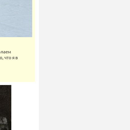
олаем
, что я в