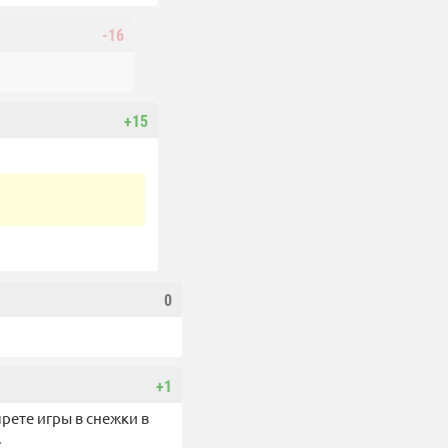
-16
+15
0
+1
прете игры в снежки в
.