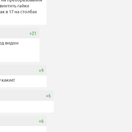
 винтить гайки
к в 17 на столбах
+21
од видом
+9
 какие!
+6
+6