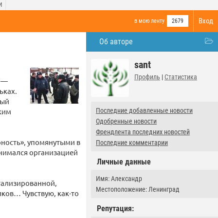
И
Вход
в мою ленту
2679
Об авторе
sant
Профиль
|
Статистика
й —
ьках.
ный
ским
Последние добавленные новости
Одобренные новости
Френдлента последних новостей
ность», упомянутыми в
Последние комментарии
анимался организацией
Личные данные
Имя: Александр
тализированной,
Местоположение: Ленинград
иков… Чувствую, как-то
Репутация: