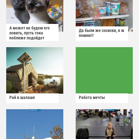
А может не будем его
Да были же сосиски, я ж
ловить, пусть тока
помню!!
поближе подойдет
Рай в шалаше
Работа мечты