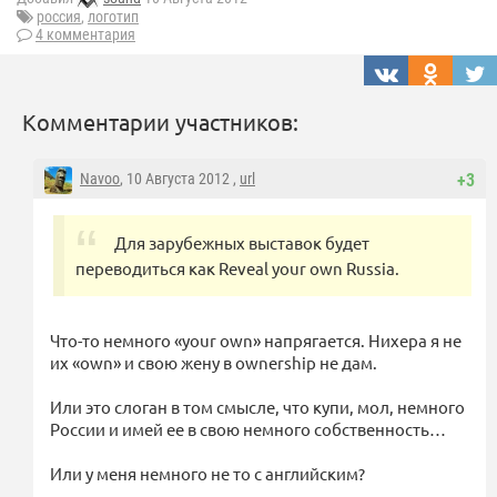
россия
,
логотип
4 комментария
Комментарии участников:
Navoo
, 10 Августа 2012 ,
url
+3
Для зарубежных выставок будет
переводиться как Reveal your own Russia.
Что-то немного «your own» напрягается. Нихера я не
их «own» и свою жену в ownership не дам.
Или это слоган в том смысле, что купи, мол, немного
России и имей ее в свою немного собственность…
Или у меня немного не то с английским?