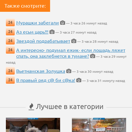
Также смотрите:
Мурашки забегали
24
— 3 часа 26 минут назад
Аз есьм царь!!!
24
— 3 часа 27 минут назад
Звездой подрабатывает
24
— 3 часа 28 минут назад
А интересно- подумал ежик- если лошадь ляжет
24
спать, она захлебнется в тумане?
— 3 часа 29 минут
назад
Вьетнамская Золушка
24
— 3 часа 30 минут назад
В правый ряд с@ би с@ка!
24
— 3 часа 31 минуту назад
Лучшее в категории