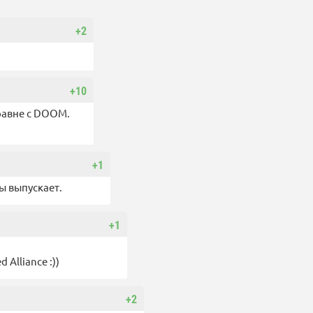
+2
+10
аравне с DOOM.
+1
ы выпускает.
+1
 Alliance :))
+2