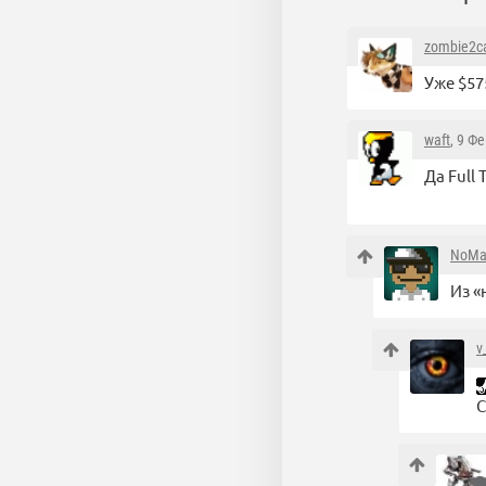
zombie2c
Уже $57
waft
, 9 Ф
Да Full
NoMa
Из «
v
С