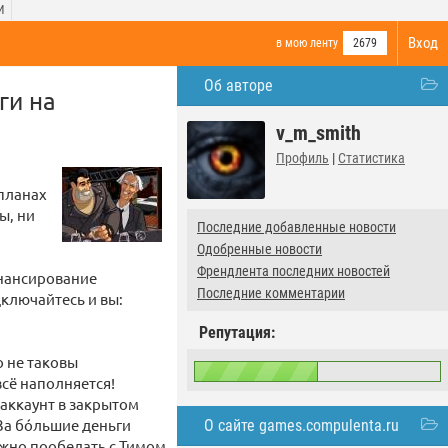
И
Вход
в мою ленту
2679
Об авторе
ги на
v_m_smith
Профиль
|
Статистика
 планах
ы, ни
Последние добавленные новости
Одобренные новости
Френдлента последних новостей
финансирование
Последние комментарии
дключайтесь и вы:
Репутация:
 не таковы
всё наполняется!
 аккаунт в закрытом
 За бóльшие деньги
О сайте games.compulenta.ru
ожно пообедать с Тимом