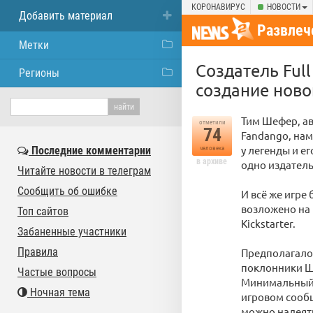
КОРОНАВИРУС
НОВОСТИ
Добавить материал
Развлеч
Метки
Создатель Full
Регионы
создание ново
Тим Шефер, авт
отметили
74
Fandango, нам
у легенды и ег
Последние комментарии
человека
в архиве
одно издатель
Читайте новости в телеграм
Сообщить об ошибке
И всё же игре 
возложено на 
Топ сайтов
Kickstarter.
Забаненные участники
Правила
Предполагалос
поклонники Ше
Частые вопросы
Минимальный в
Ночная тема
игровом сообщ
можно надеять