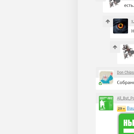
есть.
v
Н
Don Chip
Собран
All_But_Po
Ваш
29