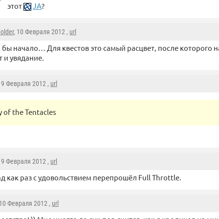
этот
JA
?
older
, 10 Февраля 2012 ,
url
 бы начало… Для квестов это самый расцвет, после которого 
т и увядание.
, 9 Февраля 2012 ,
url
 of the Tentacles
, 9 Февраля 2012 ,
url
ад как раз с удовольствием перепрошёл Full Throttle.
 10 Февраля 2012 ,
url