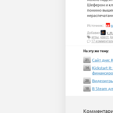
Шефером и клю
помимо вышепе
нераспечатанн
Источник:
g
Добавил
v_m
игры
,
квест
,
ki
17 комментар
На эту же тему:
Сайт дня: 
21
Kickstart 
14
финансиров
Видеоигры
20
В Steam дл
10
Комментари