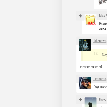
Max F
Если
зака
fakenews
Day
мммммммм!
Leonardo
Год наз
Нюх
,