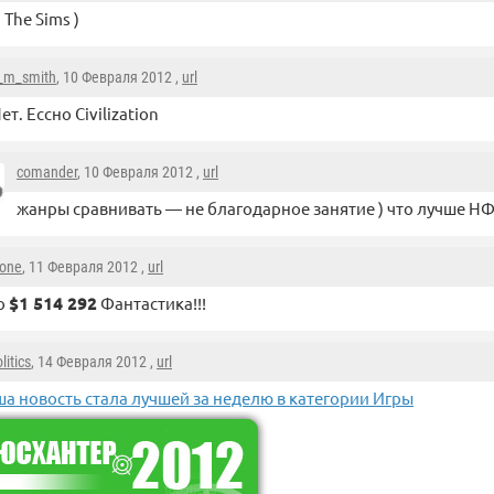
 The Sims )
_m_smith
, 10 Февраля 2012 ,
url
ет. Ессно Civilization
comander
, 10 Февраля 2012 ,
url
жанры сравнивать — не благодарное занятие ) что лучше НФ
sone
, 11 Февраля 2012 ,
url
о
$1 514 292
Фантастика!!!
litics
, 14 Февраля 2012 ,
url
а новость стала лучшей за неделю в категории Игры