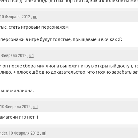
еетство! )) Мне иногда до сих пор снится, как я кроликов на м
 10 Февраля 2012 ,
url
 тыс. стать игровым персонажем
е персонажи в игре будут толстые, прыщавые и в очках :D
0 Февраля 2012 ,
url
и он после сбора миллиона выложит игру в открытый доступ, т
ливо, + плюс ещё одно доказательство, что можно зарабатыва
ольше миллиона.
 10 Февраля 2012 ,
url
амагочи игр нет :)
nder
, 10 Февраля 2012 ,
url