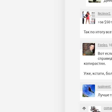
Деее
Rezinov2
,
>за $50
Так по итогу вс
Fireleo
, 1
Вот есл
справед
копирастии.
Уже, кстати, б
rusinvent
,
Лучше т
coma