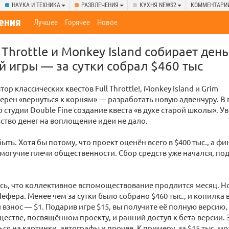
НАУКА И ТЕХНИКА
РАЗВЛЕЧЕНИЯ
КУХНЯ NEWS2
КОММЕНТАРИ
ения
Лучшее
Горячее
Новое
 Throttle и Monkey Island собирает день
й игры — за сутки собрал $460 тыс
ор классических квестов Full Throttle!, Monkey Island и Grim
ерен «вернуться к корням» — разработать новую адвенчуру. В
о студии Double Fine создание квеста «в духе старой школы». Ув
ство денег на воплощение идеи не дало.
быть. Хотя бы потому, что проект оценён всего в $400 тыс., а 
могучие плечи общественности. Сбор средств уже начался, по
ь, что коллективное вспомоществование продлится месяц. Но
фера. Менее чем за сутки было собрано $460 тыс., и копилка 
знос — $1. Подарив игре $15, вы получите её полную версию,
естве, посвящённом проекту, и ранний доступ к бета-версии.
ся на картинки, автографы и прочее. К примеру, за $15 тыс. м