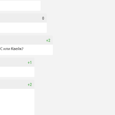
0
+2
С или Квейк?
+1
+2