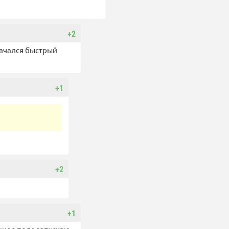
+2
начался быстрый
+1
+2
+1