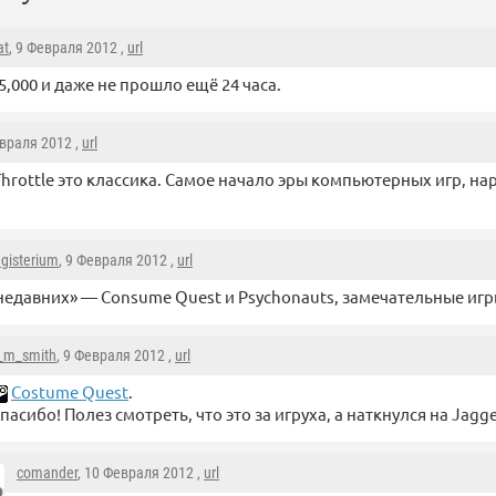
at
, 9 Февраля 2012 ,
url
5,000 и даже не прошло ещё 24 часа.
евраля 2012 ,
url
 Throttle это классика. Самое начало эры компьютерных игр, н
gisterium
, 9 Февраля 2012 ,
url
недавних» — Consume Quest и Psychonauts, замечательные игр
_m_smith
, 9 Февраля 2012 ,
url
Costume Quest
.
пасибо! Полез смотреть, что это за игруха, а наткнулся на Jagged
comander
, 10 Февраля 2012 ,
url