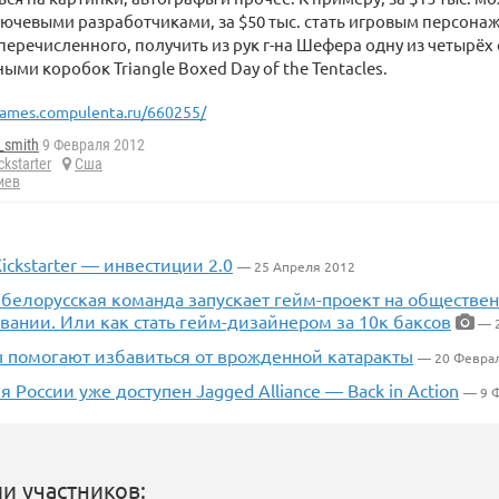
чевыми разработчиками, за $50 тыс. стать игровым персонажем
речисленного, получить из рук г-на Шефера одну из четырёх
ыми коробок Triangle Boxed Day of the Tentacles.
ames.compulenta.ru/660255/
_smith
9 Февраля 2012
ckstarter
Сша
иев
Kickstarter — инвестиции 2.0
— 25 Апреля 2012
It: белорусская команда запускает гейм-проект на обществе
ании. Или как стать гейм-дизайнером за 10к баксов
— 2
 помогают избавиться от врожденной катаракты
— 20 Февра
я России уже доступен Jagged Alliance — Back in Action
— 9 
и участников: