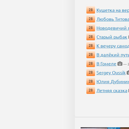
Кушетка на ве
28
Любовь Титова
28
Новодевичий м
28
Старый рыбак
28
К вечеру само
28
В далёкий пут
28
В Гомеле
28
— 2
Sergey Oussik
28
Юлия Дубини
28
Летняя сказка
28