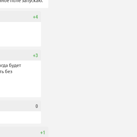
инное поле запускаю.
+4
+3
огда будет
ть без
0
+1