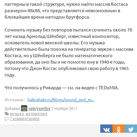
паттерны в такой структуре, нужно найти массив Костаса
размером 88х88, что представляется невозможным в
ближайшее время методом брутфорса.
Сочинить музыку без повторов пытался сочинить около 70
лет назад Арнольд Шёнберг, известный композитор,
основатель новой венской школы. Его музыка
действительно была похожа на генератор звуков с массива
Костаса, но у Шёнберга не было математического
образования, да оно бы и не помогло ему в 1940-е годы,
потому что Джон Костас опубликовал свою работу в 1965
году.
Что получилось у Рикарда — см. на видео с TEDxMIA.
Источник:
habrahabr.ru/blogs/sound_and_m...
Добавил
valerysvetlov
7 Ноября 2011
музыка
,
математика
7 комментариев