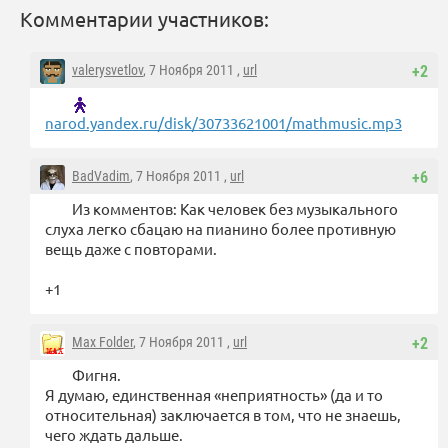
Комментарии участников:
valerysvetlov
, 7 Ноября 2011 ,
url
+2
narod.yandex.ru/disk/30733621001/mathmusic.mp3
BadVadim
, 7 Ноября 2011 ,
url
+6
Из комментов: Как человек без музыкального
слуха легко сбацаю на пианино более противную
вещь даже с повторами.
+1
Max Folder
, 7 Ноября 2011 ,
url
+2
Фигня.
Я думаю, единственная «неприятность» (да и то
относительная) заключается в том, что не знаешь,
чего ждать дальше.