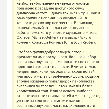
наиболее «болезненные» звуки относятся
примерно к середине доступного слуху
диапазона частот. Однако точные цифры – как и
сама причина неприятных ощущений – в
точности до сих пор неизвестны. Возможно,
окончательный ответ даст лишь недавняя
работа немецкого ученого и музыканта Михаэля
Охлера (Michael Oehler) и его австрийского
коллеги Кристофа Ройтера (Christoph Reuter).
Отобрав группу добровольцев, авторы
предлагали им прослушивать большой набор
различных звуков и ранжировать их по степени
приятности-отвратительности. В числе самых
неприятных, конечно, оказался скрип ногтей
или просто мела по грифельной доске, сюда же
вполне ожидаемо попал шорох пенопласта и
визг вилки по тарелке. Затем начался более
кропотливый этап. Взяв за основу наиболее
отвратительные скрипы ногтей и мела по доске,
ученые начали шаг за шагом изменять
различные звуковые частоты, входящие в эти