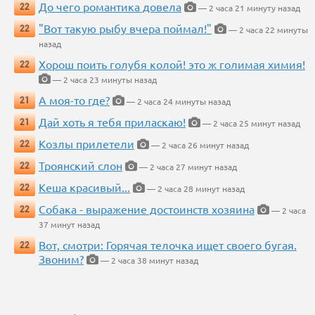
До чего романтика довела
22
— 2 часа 21 минуту назад
"Вот такую рыбу вчера поймал!"
22
— 2 часа 22 минуты
назад
Хорош поить голубя колой! это ж голимая химия!
22
— 2 часа 23 минуты назад
А моя-то где?
21
— 2 часа 24 минуты назад
Дай хоть я тебя приласкаю!
21
— 2 часа 25 минут назад
Козлы прилетели
22
— 2 часа 26 минут назад
Троянский слон
22
— 2 часа 27 минут назад
Кеша красивый...
22
— 2 часа 28 минут назад
Собака - выражение достоинств хозяина
22
— 2 часа
37 минут назад
Вот, смотри: Горячая телочка ищет своего бугая.
22
Звоним?
— 2 часа 38 минут назад