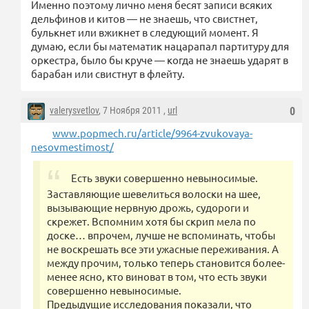
Именно поэтому лично меня бесят записи всяких
дельфинов и китов — не знаешь, что свистнет,
булькнет или вжикнет в следующий момент. Я
думаю, если бы математик нацарапал партитуру для
оркестра, было бы круче — когда не знаешь ударят в
барабан или свистнут в флейту.
valerysvetlov
, 7 Ноября 2011 ,
url
0
www.popmech.ru/article/9964-zvukovaya-
nesovmestimost/
Есть звуки совершенно невыносимые.
Заставляющие шевелиться волоски на шее,
вызывающие нервную дрожь, судороги и
скрежет. Вспомним хотя бы скрип мела по
доске… впрочем, лучше не вспоминать, чтобы
не воскрешать все эти ужасные переживания. А
между прочим, только теперь становится более-
менее ясно, кто виноват в том, что есть звуки
совершенно невыносимые.
Предыдущие исследования показали, что