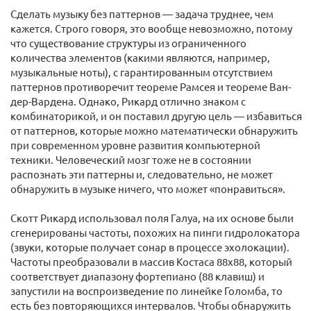
Сделать музыку без паттернов — задача труднее, чем
кажется. Строго говоря, это вообще невозможно, потому
что существование структуры из ограниченного
количества элементов (какими являются, например,
музыкальные ноты), с гарантированным отсутствием
паттернов противоречит теореме Рамсея и теореме Ван-
дер-Вардена. Однако, Рикард отлично знаком с
комбинаторикой, и он поставил другую цель — избавиться
от паттернов, которые можно математически обнаружить
при современном уровне развития компьютерной
техники. Человеческий мозг тоже не в состоянии
распознать эти паттерны и, следовательно, не может
обнаружить в музыке ничего, что может «понравиться».
Скотт Рикард использовал поля Галуа, на их основе были
сгенерированы частоты, похожих на пинги гидролокатора
(звуки, которые получает сонар в процессе эхолокации).
Частоты преобразовали в массив Костаса 88х88, который
соответствует диапазону фортепиано (88 клавиш) и
запустили на воспроизведение по линейке Голомба, то
есть без повторяющихся интервалов. Чтобы обнаружить