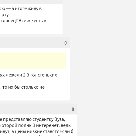
рю — в итоге живу в
 рту.
лянец? Все же есть в
0
нях лежали 2-3 толстеньких
 то их бы столько не
0
е представляю студентку Вуза,
 которой полный интеренет, ведь
вут, а цены низкие ставят? Если б