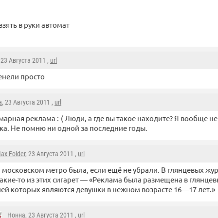
взять в руки автомат
, 23 Августа 2011 ,
url
енели просто
а
, 23 Августа 2011 ,
url
арная реклама :-( Люди, а где вы такое находите? Я вообще н
ка. Не помню ни одной за последние годы.
ax Folder
, 23 Августа 2011 ,
url
 московском метро была, если ещё не убрали. В глянцевых жур
акие-то из этих сигарет — «Реклама была размещена в глянце
ей которых являются девушки в нежном возрасте 16—17 лет.»
Нонна
, 23 Августа 2011 ,
url