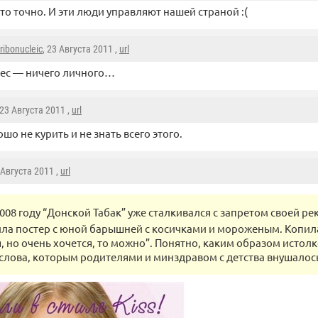
то точно. И эти люди управляют нашей страной :(
ribonucleic
, 23 Августа 2011 ,
url
ес — ничего личного…
 23 Августа 2011 ,
url
ошо не курить и не знать всего этого.
 Августа 2011 ,
url
2008 году “Донской Табак” уже сталкивался с запретом своей р
ла постер с юной барышней с косичками и мороженым. Копил
я, но очень хочется, то можно”. Понятно, каким образом исто
 слова, которым родителями и минздравом с детства внушалось