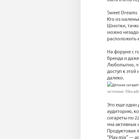
Sweet Dreams
Кто из малень
Шмотки, тачки
можно незадор
расположить е
На форуме с г
бренда и даже 
Любопытно, ч
доступ к этой
далеко.
источник: files.ad
Это еще одни 
аудиторию, ко
сигареты по 2
«на активных 
Продуктовая л
“Play mix” — 