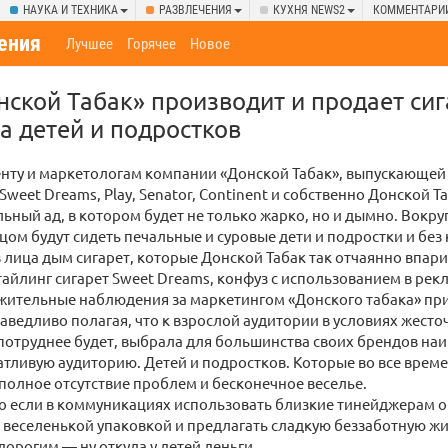
НАУКА И ТЕХНИКА
РАЗВЛЕЧЕНИЯ
КУХНЯ NEWS2
КОММЕНТАРИ
ения
Лучшее
Горячее
Новое
ской Табак» производит и продает сиг
а детей и подростков
нту и маркетологам компании «Донской Табак», выпускающей
 Sweet Dreams, Play, Senator, Continent и собственно Донской Т
льный ад, в котором будет не только жарко, но и дымно. Вокру
ом будут сидеть печальные и суровые дети и подростки и без
 лица дым сигарет, которые Донской Табак так отчаянно впар
айлинг сигарет Sweet Dreams, конфуз с использованием в рекл
жительные наблюдения за маркетингом «Донского табака» при
аведливо полагая, что к взрослой аудитории в условиях жест
потруднее будет, выбрала для большинства своих брендов наи
тливую аудиторию. Детей и подростков. Которые во все време
олное отсутствие проблем и бесконечное веселье.
 если в коммуникациях использовать близкие тинейджерам о
 веселенькой упаковкой и предлагать сладкую беззаботную жи
дорогим — ну откуда у детей деньги.