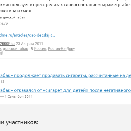
к» использует в пресс-релизах словосочетание «параметры без
икотина и смол.
me.ru
dme.ru/articles/oao-detskij-t...
d2000Plus
23 Августа 2011
и
,
донской табак
Россия
,
Ростов-На-Дону
ий
абак» продолжает продавать сигареты, рассчитанные на д
012
абак» отказался от «сигарет для детей» после негативного
— 1 Сентября 2011
и участников: