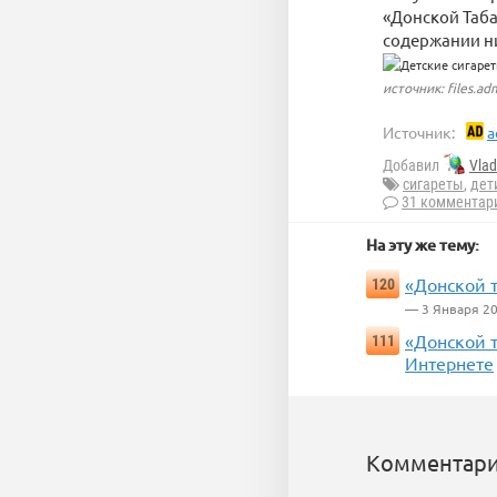
«Донской Таба
содержании н
источник: files.ad
Источник:
a
Добавил
Vla
сигареты
,
дет
31 комментар
На эту же тему:
«Донской т
120
— 3 Января 2
«Донской т
111
Интернете
Комментари