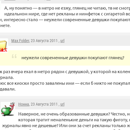
А, ну понятно — в метро не езжу, глянец не читаю, тв не смот
идеальном мире, где нет рекламы и нимфеток с сигаретой во
и, интересно стало — неужели современные девушки покупают г
нете.
Max Folder
, 23 Августа 2011 ,
url
неужели современные девушки покупают глянец?
к раз вчера ехал в метро рядом с девушкой, у которой на коле
рнала.
юс все киоски просто завалены ими — если б никто не покупал,
давали.
Нонна
, 23 Августа 2011 ,
url
Наверное, не очень образованные девушки? Честно, н
которая тратит немаленькие деньги на такую фиготу,
журналы явно не дешевые? Или они за счет рекламы только жи