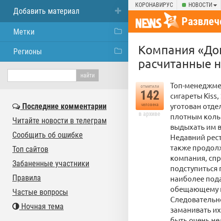
КОРОНАВИРУС
НОВОСТИ
Добавить материал
Развлеч
Метки
Компания «Дон
Регионы
расчитанные н
Топ-менеджме
отметили
142
сигареты Kiss,
уготован отде
Последние комментарии
человека
в архиве
плотным кольц
Читайте новости в телеграм
выдыхать им в
Сообщить об ошибке
Недавний рест
также продол
Топ сайтов
компания, спр
Забаненные участники
подступиться 
Правила
наиболее пода
обещающему п
Частые вопросы
Следовательно
Ночная тема
заманивать их
быть очень не