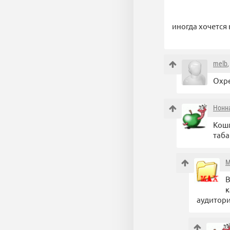
иногда хочется 
melb
Охр
Нонн
Кошм
таба
M
В
к
аудитори