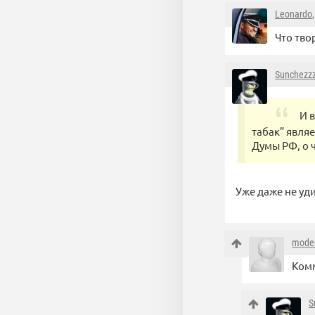
Leonardo
Что тв
Sunchezz
И 
табак” явля
Думы РФ, о 
Уже даже не уд
mode
Ком
S