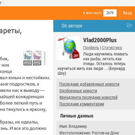
И
Вход
в мою ленту
2679
Об авторе
ареты,
Vlad2000Plus
Профиль
|
Статистика
Люди научились плавать
абак,
как рыбы, летать как
птицы. Осталось теперь
г них
научиться жить как люди ... (Бернард
 конца
Шоу)
ивал юным и нестойким.
аме подростков, а
Последние добавленные новости
вели нас к выводу —
Одобренные новости
очайшей конкуренции
Френдлента последних новостей
более легкий путь и
Последние комментарии
на тянулись к яркому,
Личные данные
бразы, их идеалы,
Имя: Владимир
знь. И все это должно
Местоположение: Ростов-на-Дону