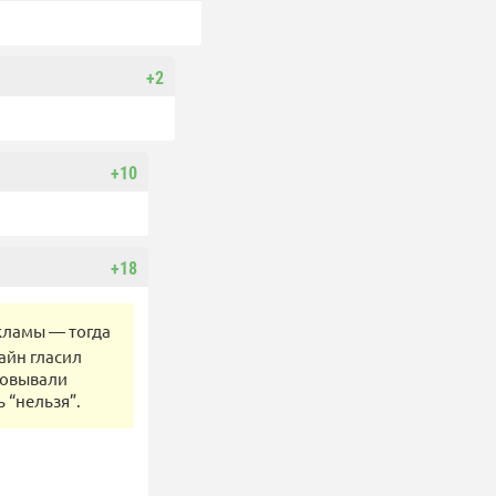
+2
+10
+18
екламы — тогда
айн гласил
лковывали
 “нельзя”.