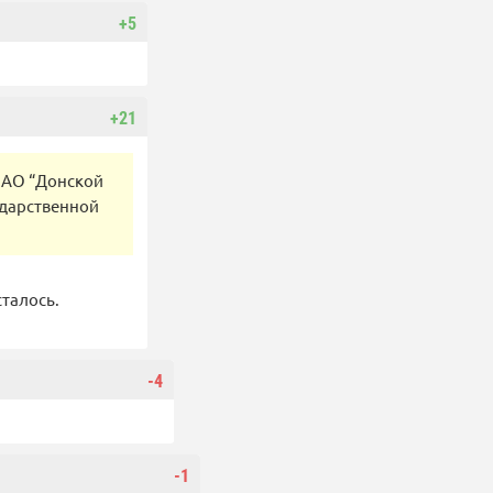
+5
+21
ОАО “Донской
ударственной
сталось.
-4
-1