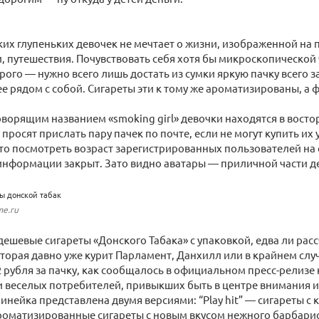
ких глупеньких девочек не мечтает о жизни, изображенной на п
, путешествия. Почувствовать себя хотя бы микроскопической 
ого — нужно всего лишь достать из сумки яркую пачку всего з
е рядом с собой. Сигареты эти к тому же ароматизированы, а ф
оворящим названием «smoking girl» девочки находятся в востор
просят прислать пару пачек по почте, если не могут купить их у
то посмотреть возраст зарегистрированных пользователей на
 информации закрыт. Зато видно аватары — приличной части д
me.ru
дешевые сигареты «Донского Табака» с упаковкой, едва ли рас
торая давно уже курит Парламент, Данхилл или в крайнем слу
2 рубля за пачку, как сообщалось в официальном пресс-релизе
и веселых потребителей, привыкших быть в центре внимания и
инейка представлена двумя версиями: “Play hit” — сигареты с 
ароматизированные сигареты с новым вкусом нежного барбариса