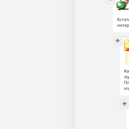
Кстат
интер
Ка
жу
Пл
из