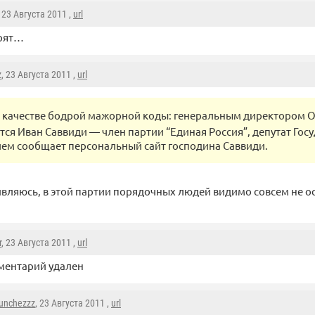
, 23 Августа 2011 ,
url
орят…
z
, 23 Августа 2011 ,
url
в качестве бодрой мажорной коды: генеральным директором 
ется Иван Саввиди — член партии “Единая Россия”, депутат Гос
чем сообщает персональный сайт господина Саввиди.
ивляюсь, в этой партии порядочных людей видимо совсем не о
r
, 23 Августа 2011 ,
url
ментарий удален
unchezzz
, 23 Августа 2011 ,
url