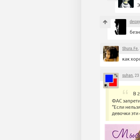
Э
deoxy
безн
Shura.Fe
,
как хор
suhan
, 23
В 
ФАС запрети
“Если нельз
девочки эти