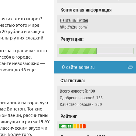
Контактная информация
ачках этих сигарет?
Лента на Twitter
частью этого мира
http://n2ru.com/
а 20 рублей и изящно
ильтр у них сладкий.
Репутация:
ге на страничке этого
 себя в городе.
 сайте невозможно —
О сайте adme.ru
евочек до 18 еще
Статистика:
Всего новостей: 400
Одобрено новостей: 155
считанной на взрослую
Качество новостей: 39%
чае Винстон. Тонкие
 компании, рассчитаны
Рейтинг
 живущих в ритме PLAY.
классическим вкусом и
». Более того,