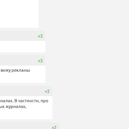
+3
+3
е вижу рекламы
+2
налах. В частности, про
вых журналах,
+2