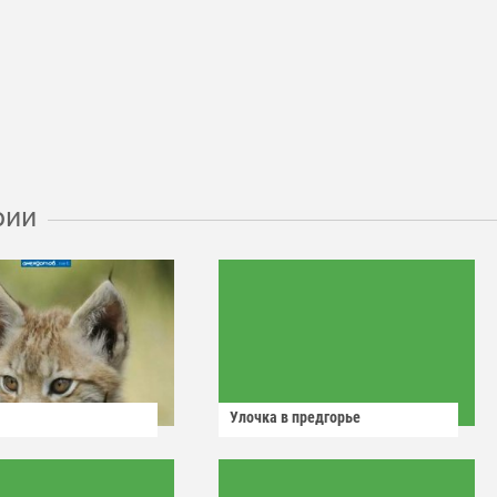
рии
Улочка в предгорье