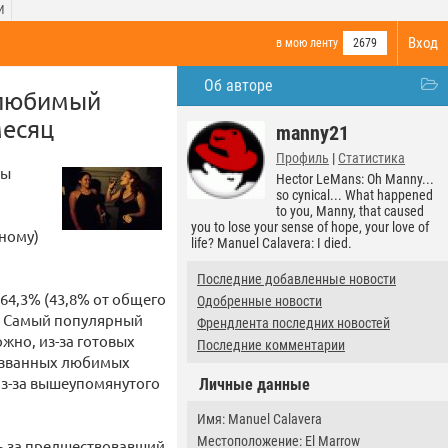
И
Вход
в мою ленту
2679
Об авторе
 любимый
месяц
manny21
Профиль
|
Статистика
лы
Hector LeMans: Oh Manny...
so cynical... What happened
to you, Manny, that caused
you to lose your sense of hope, your love of
рному)
life? Manuel Calavera: I died.
Последние добавленные новости
64,3% (43,8% от общего
Одобренные новости
). Самый популярный
Френдлента последних новостей
жно, из-за готовых
Последние комментарии
 названных любимых
из-за вышеупомянутого
Личные данные
Имя: Manuel Calavera
Местоположение: El Marrow
ь за предшествовавший