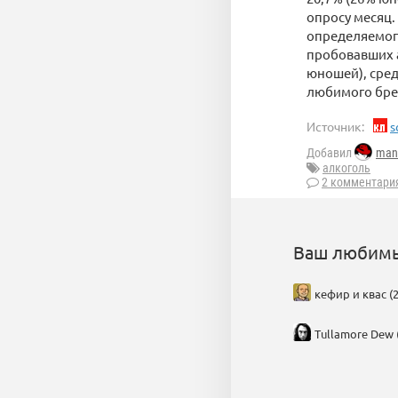
опросу месяц.
определяемого
пробовавших а
юношей), сред
любимого бре
Источник:
s
Добавил
man
алкоголь
2 комментари
Ваш любимы
кефир и квас (2
Tullamore Dew 