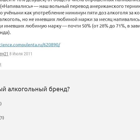
 («Напивались» — наш вольный перевод американского термина
 учёными как употребление минимум пяти доз алкоголя за ко
лкоголь, но не имевших любимой марки за месяц напивались
и имевших любимую марку — почти 50% (от 28% до 71%, в зави
нда).
cience.compulenta.ru/620890/
ny21
8 Июля 2011
я
й алкогольный бренд?
)
(1)