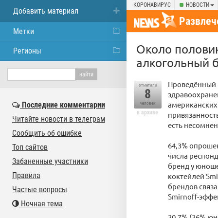
КОРОНАВИРУС
НОВОСТИ
Добавить материал
Развлеч
Метки
Около полови
Регионы
алкогольный б
Проведённый 
отметили
8
здравоохране
американских 
Последние комментарии
человек
в архиве
привязанность
Читайте новости в телеграм
есть несомнен
Сообщить об ошибке
64,3% опрошен
Топ сайтов
числа респонд
Забаненные участники
бренд у юноше
Правила
коктейлей Smi
брендов связа
Частые вопросы
Smirnoff-эффе
Ночная тема
20,7% (26% ю