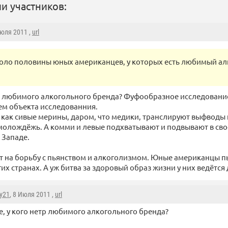
и участников:
Июля 2011 ,
url
оло половины юных американцев, у которых есть любимый а
етр любимого алкогольного бренда? Фуфообразное исследовани
м объекта исследованния.
, как сивые мерины, даром, что медики, транслируют выфводы 
олождёжь. А комми и левые подхватывают и подвывают в сво
 Западе.
 на борьбу с пьянством и алкоголизмом. Юные американцы п
их странах. А уж битва за здоровый образ жизни у них ведётся
y21
, 8 Июля 2011 ,
url
те, у кого нетр любимого алкогольного бренда?