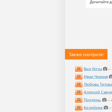
Дочитайте д
Также смотрите:
Вид Ялты
23
— 4
Иван Чернов
23
Любовь Титов
23
Алексей Савч
23
Полдень.
23
— 4
Келейник
23
— 