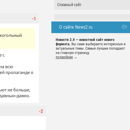
Спамный сайт
-1
О сайте News2.ru
лкогольный
Новости 2.0 — новостной сайт нового
формата.
Вы сами выбираете интересные и
актуальные темы. Самые лучшие попадают
на главную страницу.
е с
подробнее
→
на всю
ей пропаганде о
ьют не больше,
 давным-давно.
-2