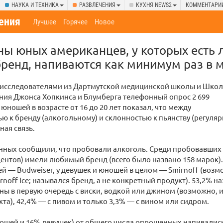
НАУКА И ТЕХНИКА
РАЗВЛЕЧЕНИЯ
КУХНЯ NEWS2
КОММЕНТАРИ
ения
Лучшее
Горячее
Новое
ны юных американцев, у которых есть
ренд, напиваются как минимум раз в 
исследователями из Дартмутской медицинской школы и Шко
ния Джонса Хопкинса и Блумберга телефонный опрос 2 699
юношей в возрасте от 16 до 20 лет показал, что между
ю к бренду (алкогольному) и склонностью к пьянству (регуля
ная связь.
ных сообщили, что пробовали алкоголь. Среди пробовавших 
ентов) имели любимый бренд (всего было названо 158 марок
й — Budweiser, у девушек и юношей в целом — Smirnoff (возмо
rnoff Ice; назывался бренд, а не конкретный продукт). 53,2%
ны в первую очередь с виски, водкой или джином (возможно, 
кта), 42,4% — с пивом и только 3,3% — с вином или сидром.
ношей и 16% девушек) от общего числа опрошенных напивалис