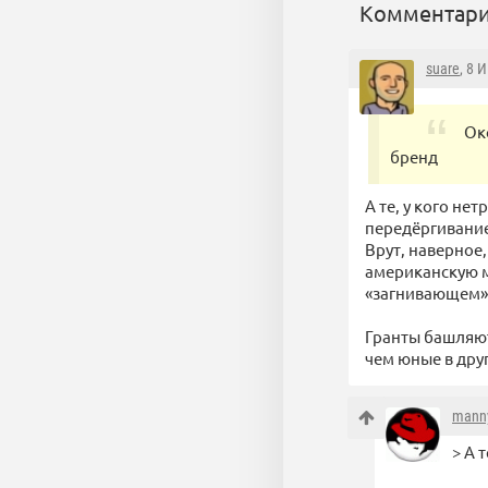
Комментари
suare
, 8 
Ок
бренд
А те, у кого н
передёргивание
Врут, наверное
американскую м
«загнивающем»
Гранты башляют
чем юные в друг
mann
> А 