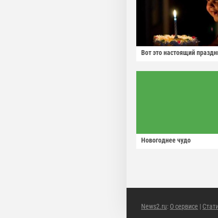
Вот это настоящий праздн
Новогоднее чудо
News2.ru
:
О сервисе
|
Стат