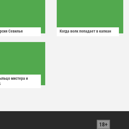
рсия Севилья
Когда волк попадает в капкан
ыльцо мистера и
д
18+