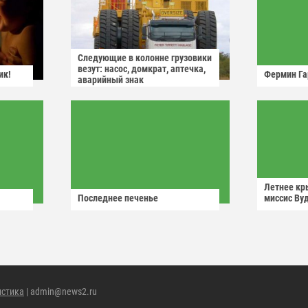
Следующие в колонне грузовики
везут: насос, домкрат, аптечка,
ик!
Фермин Га
аварийный знак
Летнее кр
Последнее печенье
миссис Ву
истика
| admin@news2.ru