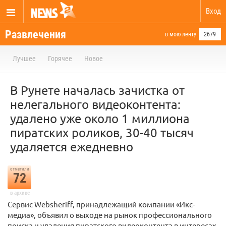
Вход
Развлечения
в мою ленту
2679
Лучшее
Горячее
Новое
В Рунете началась зачистка от
нелегального видеоконтента:
удалено уже около 1 миллиона
пиратских роликов, 30-40 тысяч
удаляется ежедневно
отметили
72
в архиве
Сервис Websheriff, принадлежащий компании «Икс-
медиа», объявил о выходе на рынок профессионального
поиска и удаления пиратского видеоконтента в интересах