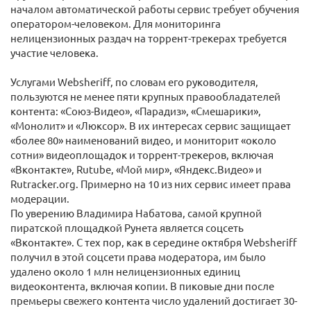
началом автоматической работы сервис требует обучения
оператором-человеком. Для мониторинга
нелицензионных раздач на торрент-трекерах требуется
участие человека.
Услугами Websheriff, по словам его руководителя,
пользуются не менее пяти крупных правообладателей
контента: «Союз-Видео», «Парадиз», «Смешарики»,
«Монолит» и «Люксор». В их интересах сервис защищает
«более 80» наименований видео, и мониторит «около
сотни» видеоплощадок и торрент-трекеров, включая
«Вконтакте», Rutube, «Мой мир», «Яндекс.Видео» и
Rutracker.org. Примерно на 10 из них сервис имеет права
модерации.
По уверению Владимира Набатова, самой крупной
пиратской площадкой Рунета является соцсеть
«Вконтакте». С тех пор, как в середине октября Websheriff
получил в этой соцсети права модератора, им было
удалено около 1 млн нелицензионных единиц
видеоконтента, включая копии. В пиковые дни после
премьеры свежего контента число удалений достигает 30-