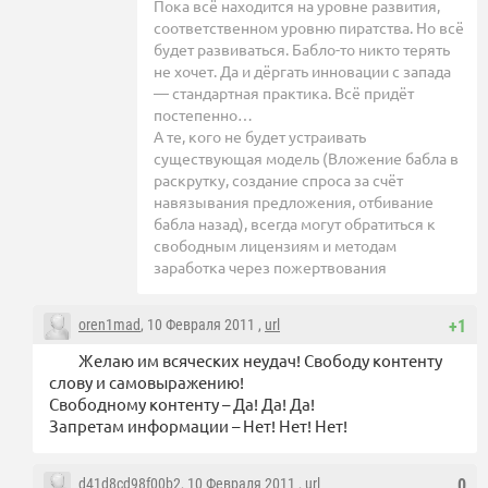
Пока всё находится на уровне развития,
соответственном уровню пиратства. Но всё
будет развиваться. Бабло-то никто терять
не хочет. Да и дёргать инновации с запада
— стандартная практика. Всё придёт
постепенно…
А те, кого не будет устраивать
существующая модель (Вложение бабла в
раскрутку, создание спроса за счёт
навязывания предложения, отбивание
бабла назад), всегда могут обратиться к
свободным лицензиям и методам
заработка через пожертвования
oren1mad
, 10 Февраля 2011 ,
url
+1
Желаю им всяческих неудач! Свободу контенту
слову и самовыражению!
Свободному контенту – Да! Да! Да!
Запретам информации – Нет! Нет! Нет!
d41d8cd98f00b2
, 10 Февраля 2011 ,
url
0