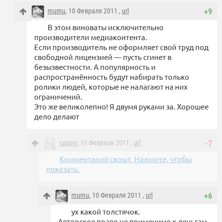
mumu
, 10 Февраля 2011 ,
url
+9
В этом виноваты исключительно
производители медиаконтента.
Если производитель не оформляет свой труд под
свободной лицензией — пусть сгинет в
безызвестности. А популярность и
распространённость будут набирать только
ролики людей, которые не налагают на них
ограничений.
Это же великолепно! Я двумя руками за. Хорошее
дело делают
casper
, 10 Февраля 2011 ,
url
-7
Комментарий скрыт. Нажмите, чтобы
показать.
mumu
, 10 Февраля 2011 ,
url
+6
ух какой толстячок.
Авторское право не применимо к деньгам.