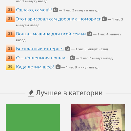
час 1 минуту назад
Однако, самец!!!
21
— 1 час 2 минуты назад
Это нарисовал сам дворник - юморист
21
— 1 час 3
минуты назад
Волга - машина для всей семьи
21
— 1 час 4 минуты
назад
Бесплатный интернет
21
— 1 час 5 минут назад
О....тёпленькая пошла...
21
— 1 час 7 минут назад
Куда летим шеф?
20
— 1 час 8 минут назад
Лучшее в категории