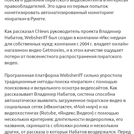
правообладателей. Это одна из первых попыток
монетизировать автоматизированный мониторинг
«пиратки» в Рунете.
Как рассказал CNews руководитель проекта Владимир
Набатов, Websheriff был создан в компании «Икс-медиа»
для собственных нужд: компания с 2004 г. владеет онлайн-
магазином видео Getmovies, и в этом качестве ощущает
потери от повсеместного распространения пиратского
видео.
Программная платформа Websheriff сильно упростила
традиционные методы поиска «пиратки» с помощью
поисковика и визуального осмотра видеосайтов. Как
рассказывает Владимир Набатов, система способна
автоматически выявлять загруженное пиратское видео в
социальных сетях («Вконтакте», «Мой мир») и на
видеохостингах (Rutube, «Яндекс.Видео») с помощью
нескольких критериев: длительности видеоролика, его
названия, скриншота с обложки ролика и нескольких
других, от рассказа о которых Набатов воздержался. Перед