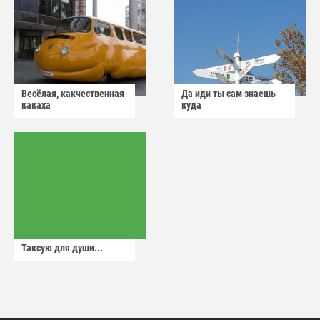
Весёлая, какчественная
Да иди ты сам знаешь
какаха
куда
Таксую для души...