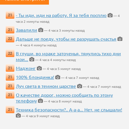
- Ты иди, иди на работу. Я за тебя посплю
21
— 4
часа 2 минуты назад
Завалили
21
— 4 часа 3 минуты назад
Дальше не поеду, чтобы не разрушать счастья
22
— 4 часа 4 минуты назад
В глуши, во мраке заточенья, тянулись тихо дни
22
мои...
— 4 часа 4 минуты назад
Маджонг
21
— 4 часа 5 минут назад
100% блондинка!
21
— 4 часа 7 минут назад
Луч света в темном царстве
21
— 4 часа 7 минут назад
О качестве дорог, можно сообщить по этому
21
телефону
— 4 часа 8 минут назад
Техника безопасности?.. А-а-а... Нет, не слышали!
21
— 4 часа 9 минут назад