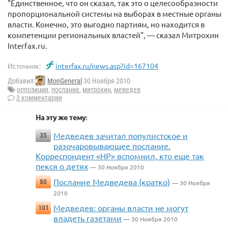
"Единственное, что он сказал, так это о целесообразности
пропорциональной системы на выборах в местные органы
власти. Конечно, это выгодно партиям, но находится в
компетенции региональных властей", — сказал Митрохин
Interfax.ru.
Источник:
interfax.ru/news.asp?id=167104
Добавил
MonGeneral
30 Ноября 2010
оппозиция
,
послание
,
митрохин
,
меведев
3 комментария
На эту же тему:
Медведев зачитал популистское и
35
разочаровывающее послание.
Корреспондент «НР» вспомнил, кто еще так
пекся о детях
— 30 Ноября 2010
Послание Медведева (кратко)
80
— 30 Ноября
2010
Медведев: органы власти не могут
101
владеть газетами
— 30 Ноября 2010