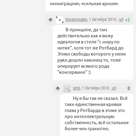
иммиграция», «сильная армия».
Dreammaker
, 1 Октября 2010 ,
url
+2
В принципе, да там
действительно как я вижу
идеалогия в стиле "с миру по
нитке", хотя тот же Ротбард до
Этики свободы которого у меня
руки дошли наконец-то, тоже
оперирует всякого рода
"консервами" :)
smb
, 1 Октября 2010 ,
url
0
Ну я бы так не сказал. Всё
таки единственная кривая
глава у Ротбарда в этике это
про интеллектуальную
собственность, всё остальное
более чем грамотно.