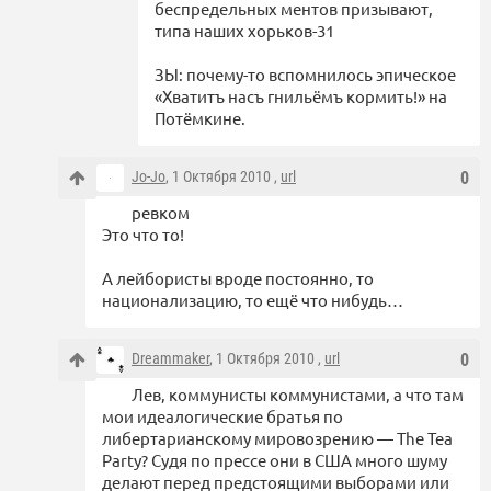
беспредельных ментов призывают,
типа наших хорьков-31
ЗЫ: почему-то вспомнилось эпическое
«Хватитъ насъ гнильёмъ кормить!» на
Потёмкине.
Jo-Jo
, 1 Октября 2010 ,
url
0
ревком
Это что то!
А лейбористы вроде постоянно, то
национализацию, то ещё что нибудь…
Dreammaker
, 1 Октября 2010 ,
url
0
Лев, коммунисты коммунистами, а что там
мои идеалогические братья по
либертарианскому мировозрению — The Tea
Party? Судя по прессе они в США много шуму
делают перед предстоящими выборами или