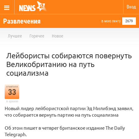
Вход
Развлечения
в мою ленту
2679
Лучшее
Горячее
Новое
Лейбористы собираются повернуть
Великобританию на путь
социализма
отметили
33
в архиве
Новый лидер лейбористской партии Эд Милибэнд заявил,
что собирается вернуть партию на путь социализма
Об этом пишет в четврег британское издание The Daily
Telegraph.