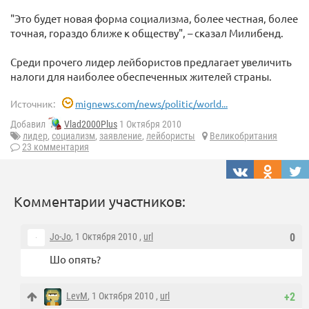
"Это будет новая форма социализма, более честная, более
точная, гораздо ближе к обществу", – сказал Милибенд.
Среди прочего лидер лейбористов предлагает увеличить
налоги для наиболее обеспеченных жителей страны.
Источник:
mignews.com/news/politic/world...
Добавил
Vlad2000Plus
1 Октября 2010
лидер
,
социализм
,
заявление
,
лейбористы
Великобритания
23 комментария
Комментарии участников:
Jo-Jo
, 1 Октября 2010 ,
url
0
Шо опять?
LevM
, 1 Октября 2010 ,
url
+2