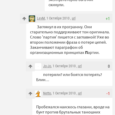
скинули.
LevM
, 1 Октября 2010 ,
url
+1
Заглянул в их программу. Они
старательно поддерживают тон оригинала.
Слово 'партия' пишется с заглавной! Уже во
втором положении фраза о потере цепей.
Заканчивают параграфом об
организационных принципах
П
артии.
Jo-Jo
, 1 Октября 2010 ,
url
0
потеряли? или боятся потерять?
Блин…
Netto
, 1 Октября 2010 ,
url
-1
Пробежался наискось глазами, вроде на
бунт против брутальных тамошних