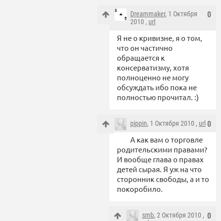
Dreammaker
, 1 Октября
0
2010 ,
url
Я не о кривизне, я о том,
что он частично
обращается к
консерватизму, хотя
полноценно не могу
обсуждать ибо пока не
полностью прочитал. :)
pippin
, 1 Октября 2010 ,
url
0
А как вам о торговле
родительскими правами?
И вообще глава о правах
детей сырая. Я уж на что
сторонник свободы, а и то
покоробило.
smb
, 2 Октября 2010 ,
0