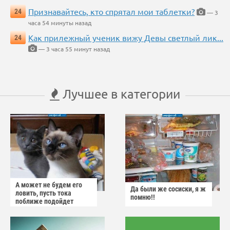
Признавайтесь, кто спрятал мои таблетки?
24
— 3
часа 54 минуты назад
Как прилежный ученик вижу Девы светлый лик...
24
— 3 часа 55 минут назад
Лучшее в категории
А может не будем его
Да были же сосиски, я ж
ловить, пусть тока
помню!!
поближе подойдет