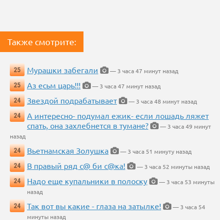
Также смотрите:
Мурашки забегали
25
— 3 часа 47 минут назад
Аз есьм царь!!!
25
— 3 часа 47 минут назад
Звездой подрабатывает
24
— 3 часа 48 минут назад
А интересно- подумал ежик- если лошадь ляжет
24
спать, она захлебнется в тумане?
— 3 часа 49 минут
назад
Вьетнамская Золушка
24
— 3 часа 51 минуту назад
В правый ряд с@ би с@ка!
24
— 3 часа 52 минуты назад
Надо еще купальники в полоску
24
— 3 часа 53 минуты
назад
Так вот вы какие - глаза на затылке!
24
— 3 часа 54
минуты назад