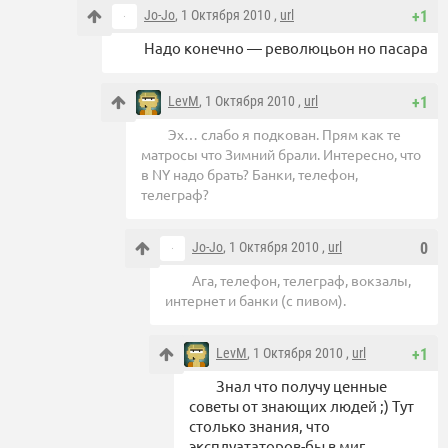
Jo-Jo
, 1 Октября 2010 ,
url
+1
Надо конечно — революцьон но пасара
LevM
, 1 Октября 2010 ,
url
+1
Эх… слабо я подкован. Прям как те
матросы что Зимний брали. Интересно, что
в NY надо брать? Банки, телефон,
телеграф?
Jo-Jo
, 1 Октября 2010 ,
url
0
Ага, телефон, телеграф, вокзалы,
интернет и банки (с пивом).
LevM
, 1 Октября 2010 ,
url
+1
Знал что получу ценные
советы от знающих людей ;) Тут
столько знания, что
эксплуататоров-бы в миг