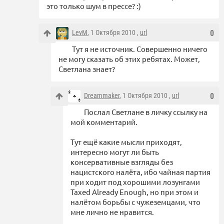
это только шум в прессе? :)
LevM
, 1 Октября 2010 ,
url
0
Тут я не источник. Совершенно ничего
не могу сказать об этих ребятах. Может,
Светлана знает?
Dreammaker
, 1 Октября 2010 ,
url
0
Послал Светлане в личку ссылку на
мой комментарий.
Тут ещё какие мысли приходят,
интересно могут ли быть
консервативные взгляды без
нацистского налёта, ибо чайная партия
при ходит под хорошими лозунгами
Taxed Already Enough, но при этом и
налётом борьбы с чужеземцами, что
мне лично не нравится.