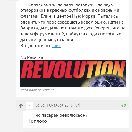
Сейчас ходил на ланч, наткнулся на двух
отморозков в красных футболках и с красными
флагами. Блин, в центре Нью Йорка! Пытались
впарить что пора совершать революцию, идти на
баррикады и дальше в том-же духе. Уверен, что на
таком форуме как н2, найдутся люди способные
дать им ценные указания.
Вот, кстати, их
сайт
.
No Pasaran
источник: revcom.us
Jo-Jo
, 1 Октября 2010 ,
url
+2
но пасаран революсьон?
Не плохо