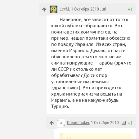
LevM
, 1 Октября 2010 ,
url
+1
Наверное, все зависит от того к
какой публике обращаются. Вот
почитав этих коммунистов, на
пример, нашел прям-таки обсессию
по поводу Израиля. Из всех стран,
именно Израиль. Думаю, от части
обусловлено тем что многие им
симпатизирующие — арабы (зря что-
ли СССР их столько лет
обрабатывал? До сих пор
установленые им режимы
здравствуют). Вот и приходится
ярлык империализма вешать на
Израиль, а не на какую-нибудь
Турцию.
Dreammaker
, 1 Октября 2010 ,
url
+1