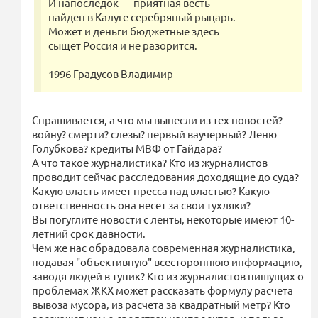
И напоследок — приятная весть
найден в Калуге серебряный рыцарь.
Может и деньги бюджетные здесь
сыщет Россия и не разорится.
1996 Градусов Владимир
Спрашивается, а что мы вынесли из тех новостей?
войну? смерти? слезы? первый ваучерный? Леню
Голубкова? кредиты МВФ от Гайдара?
А что такое журналистика? Кто из журналистов
проводит сейчас расследования доходящие до суда?
Какую власть имеет пресса над властью? Какую
ответственность она несет за свои тухляки?
Вы погуглите новости с ленты, некоторые имеют 10-
летний срок давности.
Чем же нас обрадовала современная журналистика,
подавая "объективную" всестороннюю информацию,
заводя людей в тупик? Кто из журналистов пишущих о
проблемах ЖКХ может рассказать формулу расчета
вывоза мусора, из расчета за квадратный метр? Кто