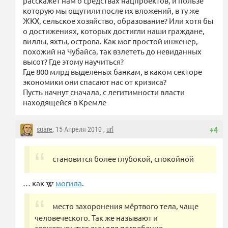
расскажет нам о средствах нацпроектов, и пользе
которую мы ощутили после их вложений, в ту же
ЖКХ, сельское хозяйство, образование? Или хотя бы
о достижениях, которых достигли наши граждане,
виллы, яхты, острова. Как мог простой инженер,
похожий на Чубайса, так взлететь до невиданных
высот? Где этому научиться?
Где 800 млрд выделеных банкам, в каком секторе
экономики они спасают нас от кризиса?
Пусть начнут сначала, с легитимности власти
находящейся в Кремле
suare
, 15 Апреля 2010 ,
url
+4
становится более глубокой, спокойной
… как
могила
.
место захоронения мёртвого тела, чаще
человеческого. Так же называют и
свежевырытую яму для погребения.