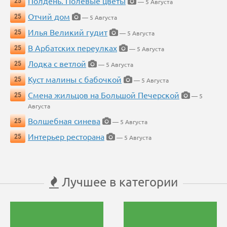
Полдень. Полевые цветы
25
— 5 Августа
Отчий дом
25
— 5 Августа
Илья Великий гудит
25
— 5 Августа
В Арбатских переулках
25
— 5 Августа
Лодка с ветлой
25
— 5 Августа
Куст малины с бабочкой
25
— 5 Августа
Смена жильцов на Большой Печерской
25
— 5
Августа
Волшебная синева
25
— 5 Августа
Интерьер ресторана
25
— 5 Августа
Лучшее в категории