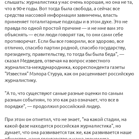
слышать: журналистика у нас очень хорошая, но она не та,
что в 90-е годы. Вот тогда была свобода, а сейчас все
средства массовой информации завинчены, власть
применяет тоталитарные подходы и в этом духе. Это не
правда по одной простой причине — и не мне вам это
объяснять — если люди говорят так, то они сами себе
противоречат. Если бы все говорили, все здорово, все
отлично, спасибо партии родной, спасибо государству,
президенту, правительству, то тогда бы была беда", —
сказал Медведев, отвечая на вопрос известного
журналиста-международника, корреспондента газеты
"Известия" Мэлора Стуруа, как он расценивает российскую
журналистику.
"А то, что существуют самые разные оценки по самым
разным событиям, то это как раз означает, что все в
порядке", — продолжил российский лидер.
При этом он отметил, что не знает, "на какой стадии, на
какой фазе находится российская журналистика", но
думает, что она развивается так же, как развивается наше
общество, наше государство и наша экономика.