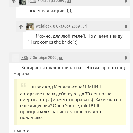
pers
, 8 Октября 2009 ,
url
0
полет валькирий :))))
Webfreak
, 8 Октября 2009 ,
url
0
Можно, для любителей. Но я имел в виду
"Here comes the bride" :)
X86
, 7 Октября 2009 ,
url
0
Копирасты такие копирасты… Это же просто ппц
маразм.
штрих-код Мендельсона? ЕМНИП
авторские права действуют до 70 лет после
смерти автора(можете поправить). Какие нахер
еще лицензии? Open Source, midi 8 bit
проигрывался на синтезаторе и валите
подальше!
+ много.