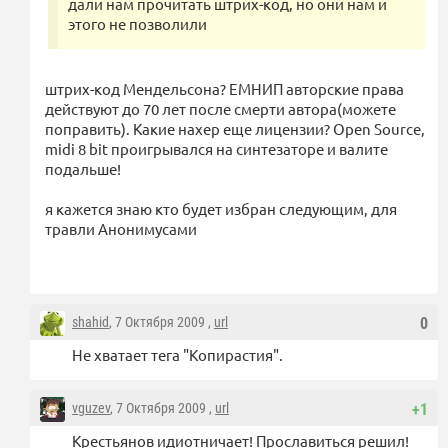
дали нам прочитать штрих-код, но они нам и
этого не позволили
штрих-код Мендельсона? ЕМНИП авторские права
действуют до 70 лет после смерти автора(можете
поправить). Какие нахер еще лицензии? Open Source,
midi 8 bit проигрывался на синтезаторе и валите
подальше!
я кажется знаю кто будет избран следующим, для
травли Анонимусами
shahid
, 7 Октября 2009 ,
url
0
Не хватает тега "Копирастия".
vguzev
, 7 Октября 2009 ,
url
+1
Крестьянов идиотничает! Прославиться решил!