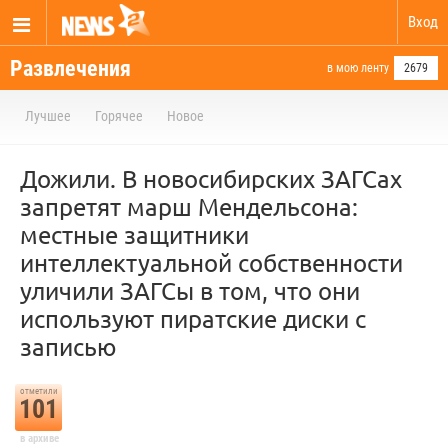
Вход
Развлечения
в мою ленту
2679
Лучшее
Горячее
Новое
Дожили. В новосибирских ЗАГСах
запретят марш Мендельсона:
местные защитники
интеллектуальной собственности
уличили ЗАГСы в том, что они
используют пиратские диски с
записью
отметили
101
в архиве