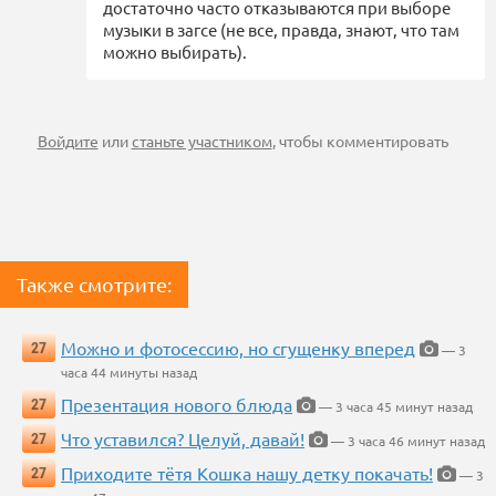
достаточно часто отказываются при выборе
музыки в загсе (не все, правда, знают, что там
можно выбирать).
Войдите
или
станьте участником
, чтобы комментировать
Также смотрите:
Можно и фотосессию, но сгущенку вперед
27
— 3
часа 44 минуты назад
Презентация нового блюда
27
— 3 часа 45 минут назад
Что уставился? Целуй, давай!
27
— 3 часа 46 минут назад
Приходите тётя Кошка нашу детку покачать!
27
— 3