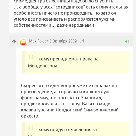
сибмедцентра с лестницы надо было спустить...
… а вообще у всех "сотрудников" есть отличительная
особенность ничего не производить, но зато оч
умело все присваивать и распоряжатся чужими
собственностями… даже народными
Max Folder
, 8 Октября 2009 ,
url
+1
кому пренадлежат права на
Мендельсона
Скорее всего идет вопрос уже не о правах на
произведение, а о правах на конкретную
фонограмму, т.е. того, кто её записал,
продюсировал и т.п. — друг Вася на миди-
клавиатуре или Лондонский Симфонический
оркестр.
кому пойдут отчисления за