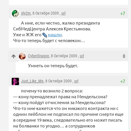
sly2m
, 8 Октября 2009 ,
url
+7
А мне, если честно, жалко президента
СибМедЦентра Алексея Крестьянова.
Уже и ЖЖ его
нашли
.
Что-то теперь будет с человеком…
CyberDragon
, 8 Октября 2009 ,
url
0
Умнеть он теперь будет.
Just_Like_Me
, 8 Октября 2009 ,
url
+7
почему-то вознило 2 вопроса:
— кому пренадлежат права на Мендельсона?
— кому пойдут отчисления за Мендельсона?
Что-то мне кажется что он никакого контракта ни с
одним лейблом не подписал по причине смерти еще
в середине 19 века, следовательно его может писать
на болванки то угодно… а сотрудников