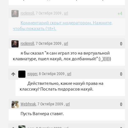
rocknroll
, 7 Октября 2009 ,
url
+4
Комментарий скрыт модератором. Нажмите,
чтобы показать (18+).
rocknroll
, 7 Октября 2009 ,
url
0
я бы сказал "я сам играл это на виртуальной
клавиатуре, пшел нахуй, лох долбанный!":)_))))))
nigger
, 8 Октября 2009 ,
url
0
Действительно, какие нахуй права на
классику? Послать пидорасов нахуй.
Webfreak
, 7 Октября 2009 ,
url
0
Пусть Вагнера ставят.