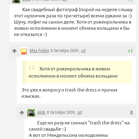
Как свадебный фотограф (порой на неделе слышу
этот музончик раза по три-четыре) всеми руками за :-)
Шучу, пофиг на самом деле. Хотя от рокенрольчика в
живом исполнении в момент обмена кольцами я бы
не отказался :-)
Max Folder
, 8 Октября 2009 ,
url
+1
Хотя от рокенрольчика в живом
исполнении в момент обмена кольцами
Это уже к вопросу о trash the dress и прочих
изысках.
alick
, 8 Октября 2009 ,
url
0
Еще ни разу не снимал "trash the dress" на
самой свадьбе :-)
А вот от Мендельсона молодожены