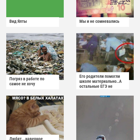
Вид Ялты
Мы и не сомневались
Его родители помогли
Погряз в работе по
школе материально..А
самое не хочу
остальные ЕГЭ не
сдадут
Любят...наверное