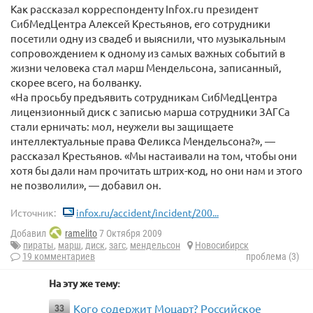
Как рассказал корреспонденту Infox.ru президент
СибМедЦентра Алексей Крестьянов, его сотрудники
посетили одну из свадеб и выяснили, что музыкальным
сопровождением к одному из самых важных событий в
жизни человека стал марш Мендельсона, записанный,
скорее всего, на болванку.
«На просьбу предъявить сотрудникам СибМедЦентра
лицензионный диск с записью марша сотрудники ЗАГСа
стали ерничать: мол, неужели вы защищаете
интеллектуальные права Феликса Мендельсона?», —
рассказал Крестьянов. «Мы настаивали на том, чтобы они
хотя бы дали нам прочитать штрих-код, но они нам и этого
не позволили», — добавил он.
Источник:
infox.ru/accident/incident/200...
Добавил
ramelito
7 Октября 2009
пираты
,
марш
,
диск
,
загс
,
мендельсон
Новосибирск
19 комментариев
проблема (3)
На эту же тему:
Кого содержит Моцарт? Российское
33