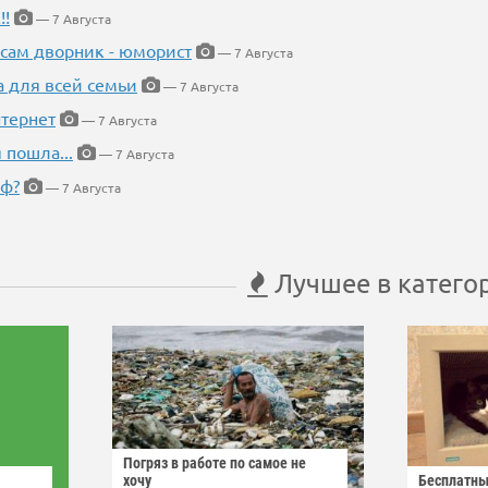
!!
— 7 Августа
 сам дворник - юморист
— 7 Августа
а для всей семьи
— 7 Августа
тернет
— 7 Августа
 пошла...
— 7 Августа
еф?
— 7 Августа
Лучшее в катего
Погряз в работе по самое не
хочу
Бесплатны