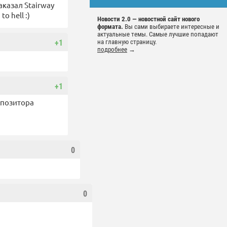
аказал Stairway
o hell :)
Новости 2.0 — новостной сайт нового
формата.
Вы сами выбираете интересные и
актуальные темы. Самые лучшие попадают
+1
на главную страницу.
подробнее
→
+1
мпозитора
0
0