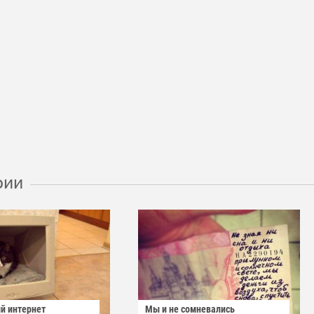
рии
й интернет
Мы и не сомневались