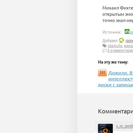
Михаил Фихтен
открытым эмоц
точно знал ме
Источник:
n
Добавил
rame
свадьба
,
мар
6 комментари
На эту же тему:
Дожили. В
101
интеллект
диски с запись
Комментари
v_m_smit