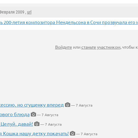
 Февраля 2009 ,
url
нь 200-летия композитора Мендельсона в Сочи прозвучала его 
Войдите
или
станьте участником
, чтобы
ессию, но сгущенку вперед
— 7 Августа
нового блюда
— 7 Августа
 Целуй, давай!
— 7 Августа
я Кошка нашу детку покачать!
— 7 Августа