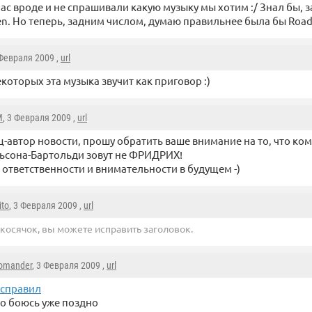
ас вроде и не спрашивали какую музыку мы хотим :/ Знал бы, з
en. Но теперь, задним числом, думаю правильнее была бы Road t
 Февраля 2009 ,
url
екоторых эта музыка звучит как приговор :)
M
, 3 Февраля 2009 ,
url
-автор новости, прошу обратить ваше внимание на то, что ко
ьсона-Бартольди зовут не ФРИДРИХ!
 ответственности и внимательности в будущем -)
ito
, 3 Февраля 2009 ,
url
 косячок, вы можете исправить заголовок.
omander
, 3 Февраля 2009 ,
url
справил
о боюсь уже поздно