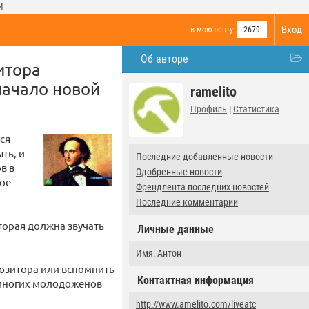
И
Вход
в мою ленту
2679
Об авторе
итора
начало новой
ramelito
Профиль
|
Статистика
ся
ть, и
Последние добавленные новости
в в
Одобренные новости
ное
Френдлента последних новостей
Последние комментарии
оторая должна звучать
Личные данные
Имя: Антон
позитора или вспомнить
Контактная информация
у многих молодоженов
http://www.amelito.com/liveatc