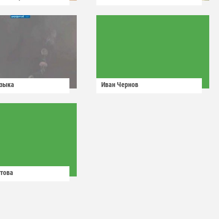
узыка
Иван Чернов
това