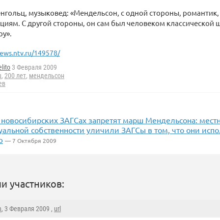
гольц, музыковед: «Мендельсон, с одной стороны, романтик, 
иям. С другой стороны, он сам был человеком классической шк
ру».
ews.ntv.ru/149578/
lito
3 Февраля 2009
ш
,
200 лет
,
мендельсон
ев
 новосибирских ЗАГСах запретят марш Мендельсона: мест
уальной собственности уличили ЗАГСы в том, что они исп
ю
— 7 Октября 2009
и участников:
h
, 3 Февраля 2009 ,
url