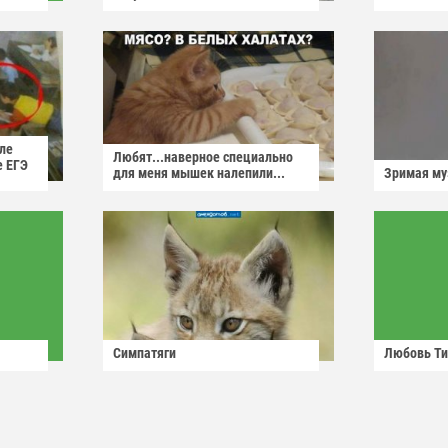
ле
Любят...наверное специально
е ЕГЭ
для меня мышек налепили...
Зримая м
Симпатяги
Любовь Ти