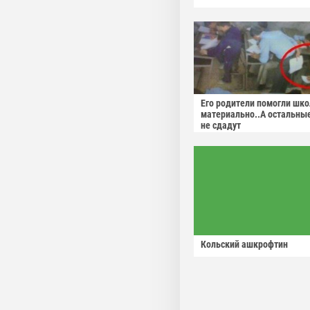
Его родители помогли шко
материально..А остальны
не сдадут
Кольский ашкрофтин