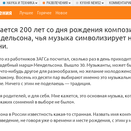
НАУКА И ТЕХНИКА
РАЗВЛЕЧЕНИЯ
КУХНЯ NEWS2
КОММЕНТАРИ
ения
Лучшее
Горячее
Новое
ается 200 лет со дня рождения композ
ельсона, чья музыка символизирует 
ни.
о из работников ЗАГСа посчитал, сколько раз в день приходит
вадебный марш» Мендельсона. Вышло 30. Музыканты, может бы
что-нибудь другое для разнообразия, но желание молодожено
закону. Восемь из десяти пар выбирают именно это музыкаль
. Ничего с этим не поделаешь — традиция.
ля родителей, и для себя. Мне кажется, это основная музыка, к
икаких сомнений в выборе не было».
она в России известность какая-то странная. Назвать имя ком
зведение, не говоря уже о времени и месте рождения, с этим 