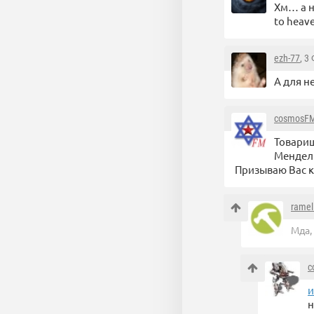
Хм… а н
to heav
ezh-77
, 3
А для н
cosmosF
Товарищ
Мендел
Призываю Вас к
ramel
Мда,
c
и
н