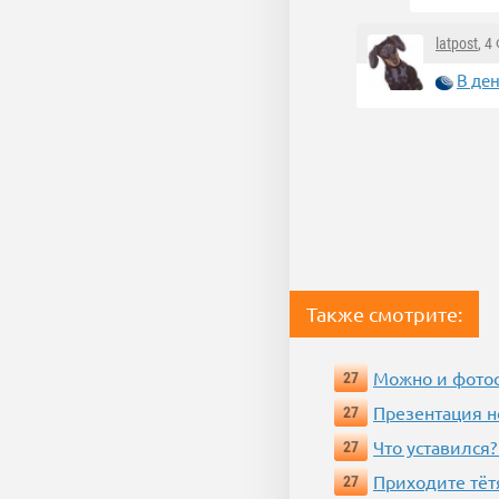
latpost
, 4
В де
Также смотрите:
Можно и фотос
27
Презентация 
27
Что уставился?
27
Приходите тёт
27