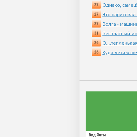
Однако, самец!
27
Это нарисовал
27
Волга - машин
27
Бесплатный ин
31
О....тёпленькая
26
Куда летим ш
26
Вид Ялты