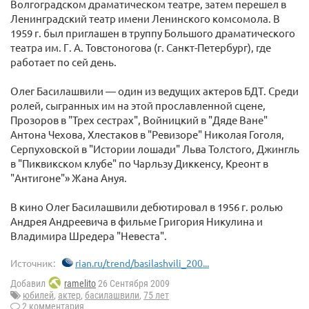
Волгоградском драматическом театре, затем перешел в
Ленинградский театр имени Ленинского комсомола. В
1959 г. был приглашен в труппу Большого драматического
театра им. Г. А. Товстоногова (г. Санкт-Петербург), где
работает по сей день.
Олег Басилашвили — один из ведущих актеров БДТ. Среди
ролей, сыгранных им на этой прославленной сцене,
Прозоров в "Трех сестрах", Войницкий в "Дяде Ване"
Антона Чехова, Хлестаков в "Ревизоре" Николая Гоголя,
Серпуховской в "Истории лошади" Льва Толстого, Джингль
в "Пиквикском клубе" по Чарльзу Диккенсу, Креонт в
"Антигоне"» Жана Ануя.
В кино Олег Басилашвили дебютировал в 1956 г. ролью
Андрея Андреевича в фильме Григория Никулина и
Владимира Шредера "Невеста".
Источник:
rian.ru/trend/basilashvili_200...
Добавил
ramelito
26 Сентября 2009
юбилей
,
актер
,
басилашвили
,
75 лет
2 комментария