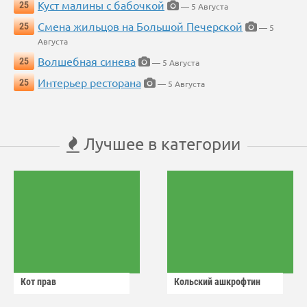
Куст малины с бабочкой
25
— 5 Августа
Смена жильцов на Большой Печерской
25
— 5
Августа
Волшебная синева
25
— 5 Августа
Интерьер ресторана
25
— 5 Августа
Лучшее в категории
Кот прав
Кольский ашкрофтин