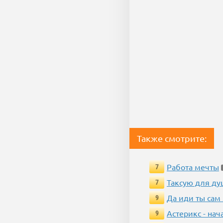
Также смотрите:
Работа мечты
7
Таксую для душ
7
Да иди ты сам
9
Астерикс - нач
9