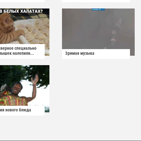
аверное специально
мышек налепили...
Зримая музыка
ия нового блюда