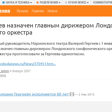
НАУКА И ТЕХНИКА
РАЗВЛЕЧЕНИЯ
КУХНЯ NEWS2
КОММЕНТАРИ
ения
Лучшее
Горячее
Новое
иев назначен главным дирижером Лонд
го оркестра
й руководитель Мариинского театра Валерий Гергиев с 1 янв
назначен главным дирижером Лондонского симфонического орк
естра проголосовали за Гергиева единогласно.
vobodanews.ru/News/370451.htm...
_green
4 Января 2007
риев
алерию Гергиеву исполняется 60 лет
— 2 Мая 2013