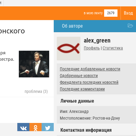
И
Вход
в мою ленту
2679
Об авторе
онского
alex_green
Профиль
|
Статистика
аря
естра.
Последние добавленные новости
Одобренные новости
Френдлента последних новостей
Последние комментарии
проблема (3)
Личные данные
Имя: Александр
Местоположение: Ростов-на-Дону
Контактная информация