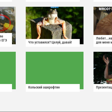
ле
Любят...н
е ЕГЭ
Что уставился? Целуй, давай!
для меня 
Кольский ашкрофтин
Презентац