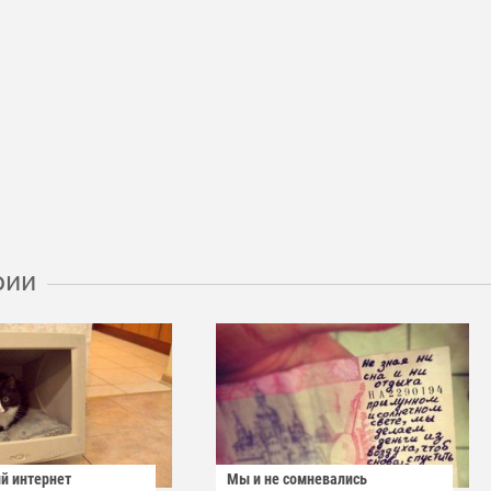
рии
й интернет
Мы и не сомневались