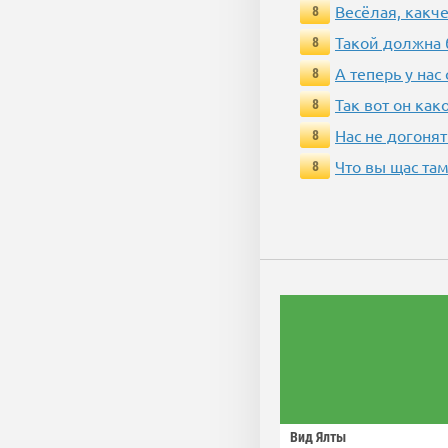
Весёлая, какч
8
Такой должна 
8
А теперь у нас
8
Так вот он ка
8
Нас не догонят
8
Что вы щас там
8
Вид Ялты