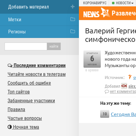
КОРОНАВИРУС
НОВОСТИ
Добавить материал
Развлеч
Метки
Валерий Герг
Регионы
симфоническо
Художественны
отметили
6
нового года 
Музыканты орк
Последние комментарии
человек
в архиве
Читайте новости в телеграм
Источник:
s
Сообщить об ошибке
Добавил
alex
Топ сайтов
нет коммента
Забаненные участники
На эту же тему:
Правила
Сегодня В
10
Частые вопросы
Ночная тема