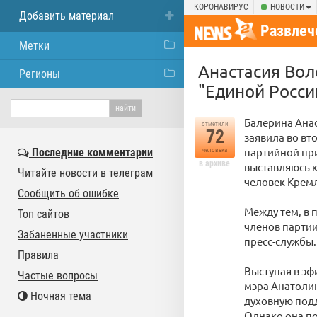
КОРОНАВИРУС
НОВОСТИ
Добавить материал
Развлеч
Метки
Анастасия Вол
Регионы
"Единой Росси
Балерина Анас
отметили
72
заявила во вт
партийной при
Последние комментарии
человека
в архиве
выставляюсь к
Читайте новости в телеграм
человек Кремл
Сообщить об ошибке
Между тем, в 
Топ сайтов
членов партии
Забаненные участники
пресс-службы.
Правила
Выступая в эф
Частые вопросы
мэра Анатолию
Ночная тема
духовную подд
Однако она по