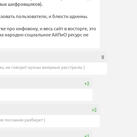
ивых шифровщиков).
ьзовать пользователи, и блюсти админы.
ке про инфовону, и весь сайт в восторге, это
на народно-социальное АйПиО ресурс не
0
эх, не говори! нужны веерные расстрелы )
+2
+2
ие послания разберет )
+1