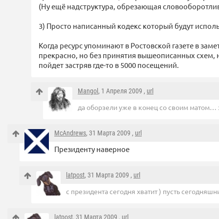
(Ну ещё надструктура, обрезающая словооборотл
3) Просто написанный кодекс который будут испол
Когда ресурс упоминают в Ростовской газете в замет
прекрасно, но без принятия вышеописанных схем, 
пойдет застряв где-то в 5000 посещений.
Mangol
, 1 Апреля 2009 ,
url
да оборзели уже в конец со своим матом… 
McAndrews
, 31 Марта 2009 ,
url
Президенту наверное
latpost
, 31 Марта 2009 ,
url
с президента сегодня хватит ) пусть сегодняшн
latpost
, 31 Марта 2009 ,
url