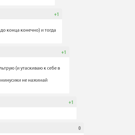
+1
до конца конечно) и тогда
+1
ьтрую (и утаскиваю к себе в
и-минусики не нажимай
+1
0