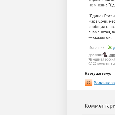
не мнение "Ед
"Единая Росси
мэра Сочи, не
сообщил глав
знаменитая, в
— сказал он.
Источник:
g
Добавил
latp
единая росси
26 комментар
На эту же тему:
Волочкова
76
Комментари