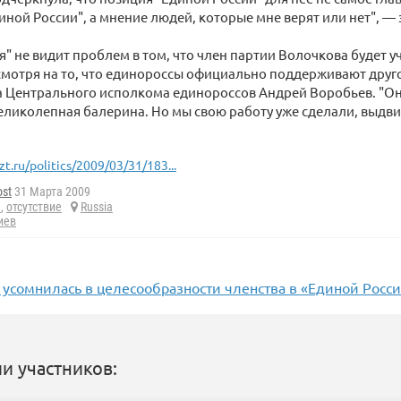
иной России", а мнение людей, которые мне верят или нет", —
я" не видит проблем в том, что член партии Волочкова будет у
смотря на то, что единороссы официально поддерживают друг
а Центрального исполкома единороссов Андрей Воробьев. "Он
еликолепная балерина. Но мы свою работу уже сделали, выдви
zt.ru/politics/2009/03/31/183...
ost
31 Марта 2009
я
,
отсутствие
Russia
иев
 усомнилась в целесообразности членства в «Единой Росс
и участников: