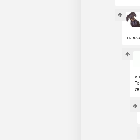
плюси
кл
То
св