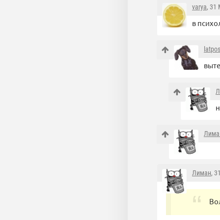
varya
, 31
в психо
latpos
выте
Л
н
Лима
Лиман
, 3
Во