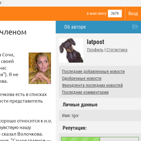
И
Вход
в мою ленту
2679
Об авторе
 членом
latpost
Профиль
|
Статистика
 Сочи,
 своей
час
Последние добавленные новости
"). Я не
Одобренные новости
ова.
Френдлента последних новостей
Последние комментарии
чкова есть в списках
вости представитель
Личные данные
Имя: Igor
хорошо относится к и.о.
чувствую нашу
Репутация:
 сказал Волочкова.
вное. "Самое главное —