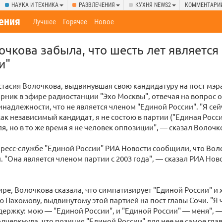
НАУКА И ТЕХНИКА
РАЗВЛЕЧЕНИЯ
КУХНЯ NEWS2
КОММЕНТАРИ
ения
Лучшее
Горячее
Новое
очкова забыла, что шесть лет является
и"
тасия Волочкова, выдвинувшая свою кандидатуру на пост мэра
орник в эфире радиостанции "Эхо Москвы", отвечая на вопрос о
надлежности, что не является членом "Единой России". "Я сей
ак независимый кандидат, я не состою в партии ("Единая Россия
я, но в то же время я не человек оппозиции", — сказал Волочк
пресс-службе "Единой России" РИА Новости сообщили, что Воло
. "Она является членом партии с 2003 года", — сказал РИА Но
ире, Волочкова сказала, что симпатизирует "Единой России" и 
 Пахомову, выдвинутому этой партией на пост главы Сочи. "Я 
ержку: мою — "Единой России", и "Единой России" — меня", —
дчеркнула, что позиция "Единой России" для нее не самое гла