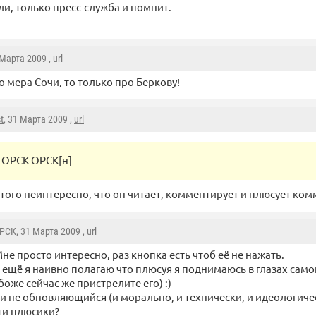
ли, только пресс-служба и помнит.
 Марта 2009 ,
url
о мера Сочи, то только про Беркову!
t
, 31 Марта 2009 ,
url
ОРСК ОРСК[н]
 того неинтересно, что он читает, комментирует и плюсует ком
РСК
, 31 Марта 2009 ,
url
не просто интересно, раз кнопка есть чтоб её не нажать.
 ещё я наивно полагаю что плюсуя я поднимаюсь в глазах сам
боже сейчас же пристрелите его) :)
 и не обновляющийся (и морально, и технически, и идеологиче
ти плюсики?