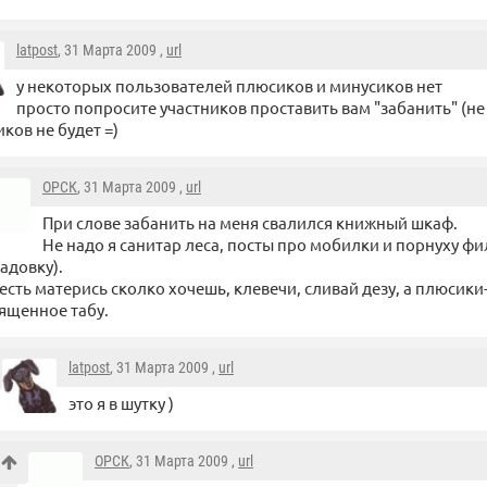
latpost
, 31 Марта 2009 ,
url
у некоторых пользователей плюсиков и минусиков нет
просто попросите участников проставить вам "забанить" (не 
ков не будет =)
ОРСК
, 31 Марта 2009 ,
url
При слове забанить на меня свалился книжный шкаф.
Не надо я санитар леса, посты про мобилки и порнуху фил
адовку).
есть матерись сколко хочешь, клевечи, сливай дезу, а плюсик
ященное табу.
latpost
, 31 Марта 2009 ,
url
это я в шутку )
ОРСК
, 31 Марта 2009 ,
url