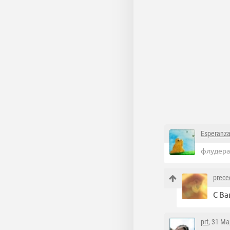
Esperanz
флудерас
prece
С Ва
prt
, 31 Ма