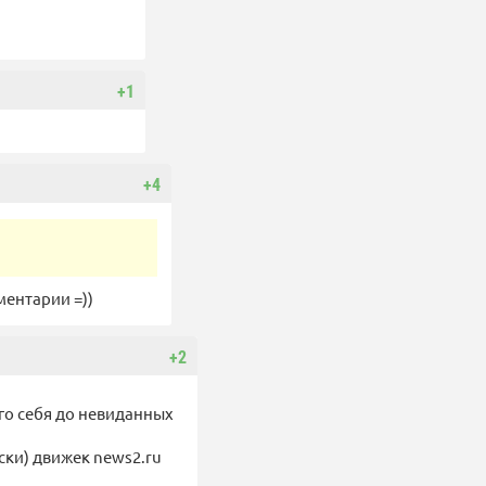
+1
+4
ментарии =))
+2
ого себя до невиданных
ски) движек news2.ru