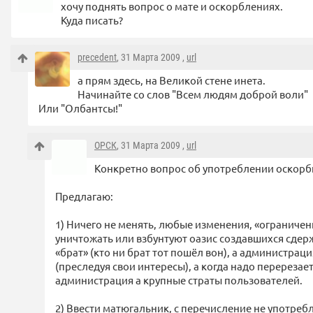
хочу поднять вопрос о мате и оскорблениях.
Куда писать?
precedent
, 31 Марта 2009 ,
url
а прям здесь, на Великой стене инета.
Начинайте со слов "Всем людям доброй воли"
Или "Олбантсы!"
ОРСК
, 31 Марта 2009 ,
url
Конкретно вопрос об употреблении оскорб
Предлагаю:
1) Ничего не менять, любые изменения, «ограничен
уничтожать или взбунтуют оазис создавшихся сдер
«брат» (кто ни брат тот пошёл вон), а администраци
(преследуя свои интересы), а когда надо перерезае
администрация а крупные страты пользователей.
2) Ввести матюгальник, с перечисление не употребля