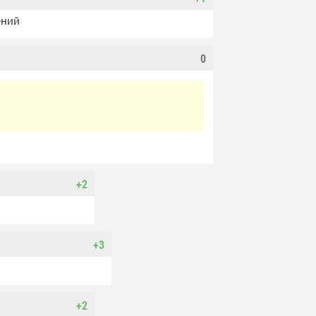
ений
0
+2
+3
+2