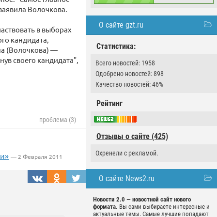
 заявила Волочкова.
О сайте gzt.ru
частвовать в выборах
ого кандидата,
Статистика:
а (Волочкова) —
нув своего кандидата",
Всего новостей: 1958
Одобрено новостей: 898
Качество новостей: 46%
Рейтинг
проблема (3)
Отзывы о сайте (425)
Охренели с рекламой.
ии»
— 2 Февраля 2011
О сайте News2.ru
Новости 2.0 — новостной сайт нового
формата.
Вы сами выбираете интересные и
актуальные темы. Самые лучшие попадают