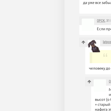
да уже все забы
ОРСК
, 31
Если пр
latpos
человеку до
О
М
и
высот (о 
+ старый
нафига э