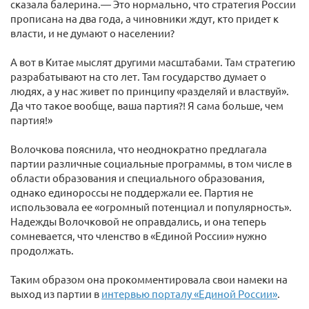
сказала балерина.— Это нормально, что стратегия России
прописана на два года, а чиновники ждут, кто придет к
власти, и не думают о населении?
А вот в Китае мыслят другими масштабами. Там стратегию
разрабатывают на сто лет. Там государство думает о
людях, а у нас живет по принципу «разделяй и властвуй».
Да что такое вообще, ваша партия?! Я сама больше, чем
партия!»
Волочкова пояснила, что неоднократно предлагала
партии различные социальные программы, в том числе в
области образования и специального образования,
однако единороссы не поддержали ее. Партия не
использовала ее «огромный потенциал и популярность».
Надежды Волочковой не оправдались, и она теперь
сомневается, что членство в «Единой России» нужно
продолжать.
Таким образом она прокомментировала свои намеки на
выход из партии в
интервью порталу «Единой России»
.