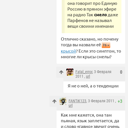
она говорит про Единую
Россию в прямом эфире
на радио Так
смело
даже
Парфенов не называл
вещи своими именами
Отлично сказано, но почему
тогда вы назвали её
76
крысой
? Если это симптом, то
многие ли крысы смелы?
Fatal_error
, 3 Февраля
0
2011 ,
url
Я не о ней, а о тенденции
FANTiK123
, 3 Февраля 2011 ,
+3
url
Как мне кажется, она там
пьяная, язык заплетается, да
и слово «гавно» звучит очень