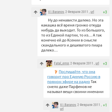
V.I.Baranov
, 2 Февраля 2011 ,
url
+3
Ну до ненависти далеко. Но эта
какашка всё время громко откуда
нибудь да выходит. То из Большого,
то из Единой партии, то из… А так
конечно ей до Ксении в смысле
скандального и дешеватого пиара
далеко…
Fatal_error
, 2 Февраля 2011 ,
url
+3
Послушайте, что она
говорит про Единую Россию в
прямом эфире на радио
Так
смело даже Парфенов не
называл вещи своими именами
V.I.Baranov
, 2 Февраля 2011 ,
+1
url