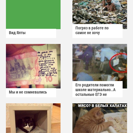
Погряз в работе по
Вид Ялты
самое не хочу
Его родители помогли
школе материально..А
Мы и не сомневались
остальные ЕГЭ не
сдадут