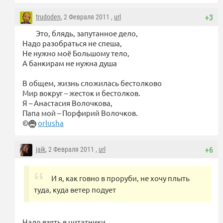
trudoden
, 2 Февраля 2011 ,
url
+3
Это, блядь, запутанное дело,
Надо разобраться не спеша,
Не нужно моё Большому тело,
А банкирам не нужна душа
В общем, жизнь сложилась бестолково
Мир вокруг – жесток и бестолков.
Я – Анастасия Волочкова,
Папа мой – Порфирий Волочков.
©
orlusha
jaik
, 2 Февраля 2011 ,
url
+6
И я, как говно в проруби, не хочу плыть
туда, куда ветер подует
Надо взять в цитатники.