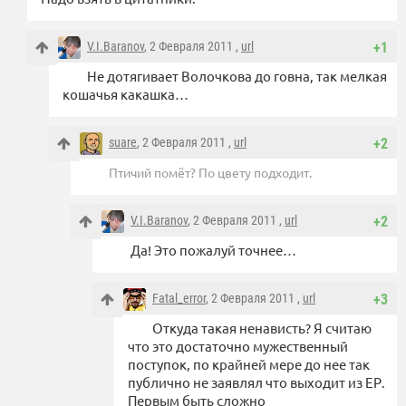
V.I.Baranov
, 2 Февраля 2011 ,
url
+1
Не дотягивает Волочкова до говна, так мелкая
кошачья какашка…
suare
, 2 Февраля 2011 ,
url
+2
Птичий помёт? По цвету подходит.
V.I.Baranov
, 2 Февраля 2011 ,
url
+2
Да! Это пожалуй точнее…
Fatal_error
, 2 Февраля 2011 ,
url
+3
Откуда такая ненависть? Я считаю
что это достаточно мужественный
поступок, по крайней мере до нее так
публично не заявлял что выходит из ЕР.
Первым быть сложно