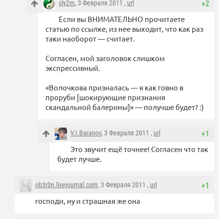
sly2m
, 3 Февраля 2011 ,
url
+2
Если вы ВНИМАТЕЛЬНО прочитаете
статью по ссылке, из нее выходит, что как раз
таки наоборот — считает.
Согласен, мой заголовок слишком
экспрессивный.
«Волочкова призналась — я как говно в
проруби [шокирующие признания
скандальной балерины]» — получше будет? :)
V.I.Baranov
, 3 Февраля 2011 ,
url
+1
Это звучит ещё точнее! Согласен что так
будет лучше.
ob3r0n.livejournal.com
, 3 Февраля 2011 ,
url
+1
господи, ну и страшная же она