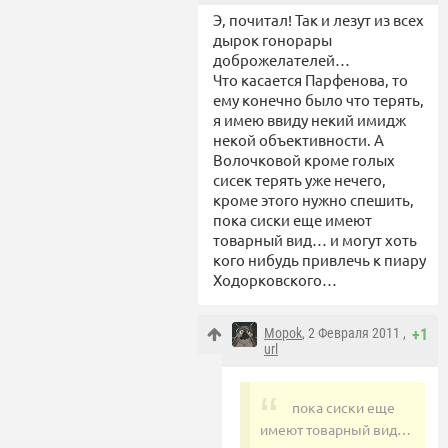
Э, почитал! Так и лезут из всех
дырок гонорары
доброжелателей…
Что касается Парфенова, то
ему конечно было что терять,
я имею ввиду некий имидж
некой объективности. А
Волочковой кроме голых
сисек терять уже нечего,
кроме этого нужно спешить,
пока сиски еще имеют
товарный вид… и могут хоть
кого нибудь привлечь к пиару
Ходорковского…
Mopok
, 2 Февраля 2011 ,
+1
url
пока сиски еще
имеют товарный вид…