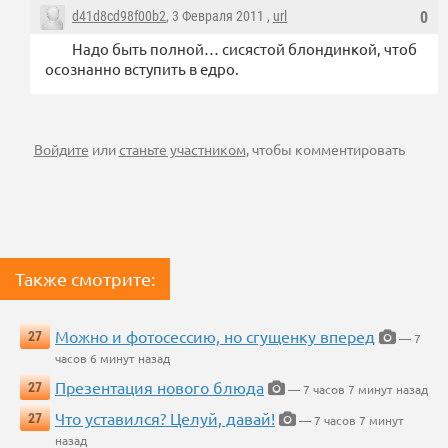
d41d8cd98f00b2
, 3 Февраля 2011 ,
url
0
Надо быть полной… сисястой блондинкой, чтоб
осознанно вступить в едро.
Войдите
или
станьте участником
, чтобы комментировать
Также смотрите:
Можно и фотосессию, но сгущенку вперед
27
— 7
часов 6 минут назад
Презентация нового блюда
27
— 7 часов 7 минут назад
Что уставился? Целуй, давай!
27
— 7 часов 7 минут
назад