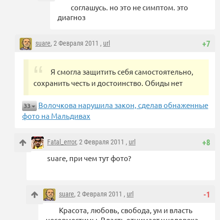
соглашусь. но это не симптом. это
диагноз
suare
, 2 Февраля 2011 ,
url
+7
Я смогла защитить себя самостоятельно,
сохранить честь и достоинство. Обиды нет
Волочкова нарушила закон, сделав обнаженные
33
фото на Мальдивах
Fatal_error
, 2 Февраля 2011 ,
url
+8
suare, при чем тут фото?
suare
, 2 Февраля 2011 ,
url
-1
Красота, любовь, свобода, ум и власть
несовместимы. Власть отнимает у человека