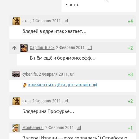
часто.
axes
, 2 Февраля 2011 ,
url
+4
блядей в ядре итак хватает…
Capitan_Black
, 2 Февраля 2011 ,
url
+2
В нём ещё и борямоисеефф…
cyberlife
, 2 Февраля 2011 ,
url
+3
камменты с дёти доставляют =)
axes
, 2 Февраля 2011 ,
url
+2
Блядерина Профурье…
MonGeneral
, 2 Февраля 2011 ,
url
+1
Валера! Извини — рука сорвалась )) Отработаю