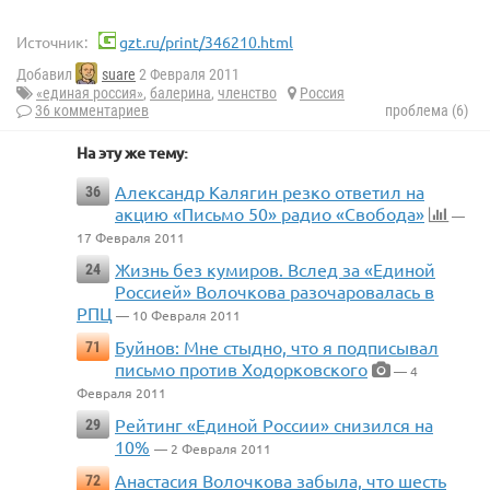
Источник:
gzt.ru/print/346210.html
Добавил
suare
2 Февраля 2011
«единая россия»
,
балерина
,
членство
Россия
36 комментариев
проблема (6)
На эту же тему:
Александр Калягин резко ответил на
36
акцию «Письмо 50» радио «Свобода»
—
17 Февраля 2011
Жизнь без кумиров. Вслед за «Единой
24
Россией» Волочкова разочаровалась в
РПЦ
— 10 Февраля 2011
Буйнов: Мне стыдно, что я подписывал
71
письмо против Ходорковского
— 4
Февраля 2011
Рейтинг «Единой России» снизился на
29
10%
— 2 Февраля 2011
Анастасия Волочкова забыла, что шесть
72