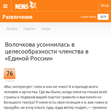
Вход
Развлечения
в мою ленту
2679
Лучшее
Горячее
Новое
Волочкова усомнилась в
целесообразности членства в
«Единой России»
отметили
76
в архиве
«Вас интересует: член я или не член? А я прежде всего
человек и артистка. Где вы были, когда меня на глазах всей
страны и лидеров вашей партии травили и выгоняли из
Большого театра? У меня есть своя позиция и я, как говно в
проруби, не хочу плыть туда, куда ветер подует,— туманно