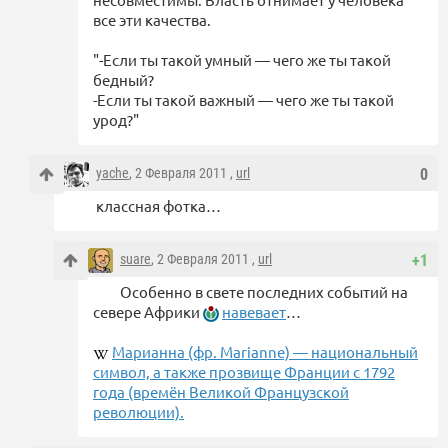
все эти качества.
"-Если ты такой умный — чего же ты такой
бедный?
-Если ты такой важный — чего же ты такой
урод?"
yache
, 2 Февраля 2011 ,
url
0
классная фотка…
suare
, 2 Февраля 2011 ,
url
+1
Особенно в свете последних событий на
севере Африки
навевает
…
Марианна (фр. Marianne) — национальный
символ, а также прозвище Франции с 1792
года (времён Великой Французской
революции).