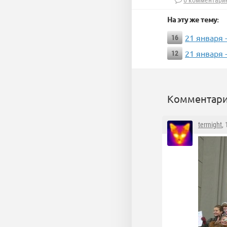
6 комментари
На эту же тему:
21 января
16
21 января
12
Комментари
terrnight
,