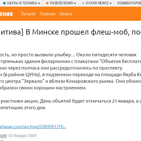
НАУКА И ТЕХНИКА
РАЗВЛЕЧЕНИЯ
КУХНЯ NEWS2
КОММЕНТАРИ
ения
Лучшее
Горячее
Новое
зитива] В Минске прошел флеш-моб, п
ость, но просто вызвало улыбку… Около пятидесяти человек
ступеньках здания филармонии с плакатами "Объятия бесплатн
рно через полчаса они рассредоточились по проспекту
 (в районе ЦУМа), в подземном переходе на площади Якуба К
го центра "Зеркало" и вблизи Комаровского рынка. Они обни
 образом своим хорошим настроением.
участники акции, День объятий будет отмечаться 21 января, а
епетицию этого дня.
elapan.com/archive/2009/01/10...
night
10 Января 2009