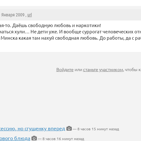
0 Января 2009 ,
url
ая-то. Даёшь свободную любовь и наркотики!
аться хули… Не дети уже. И вообще суррогат человеческих о
х Минска какая там нахуй свободная любовь. До работы, да с р
Войдите
или
станьте участником
, чтобы
ессию, но сгущенку вперед
— 8 часов 15 минут назад
нового блюда
— 8 часов 16 минут назад