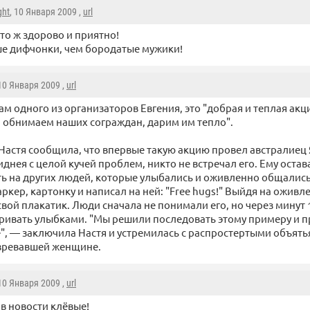
ght
, 10 Января 2009 ,
url
это ж здорово и приятно!
е дифчонки, чем бородатые мужики!
 10 Января 2009 ,
url
ам одного из организаторов Евгения, это "добрая и теплая ак
 обнимаем наших сограждан, дарим им тепло".
 Настя сообщила, что впервые такую акцию провел австралиец 
иднея с целой кучей проблем, никто не встречал его. Ему оста
ть на других людей, которые улыбались и оживленно общались 
аркер, картонку и написал на ней: "Free hugs!" Выйдя на ожив
свой плакатик. Люди сначала не понимали его, но через минут
ривать улыбками. "Мы решили последовать этому примеру и п
", — заключила Настя и устремилась с распростертыми объять
озревавшей женщине.
 10 Января 2009 ,
url
 в новости клёвые!