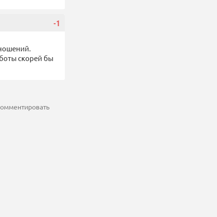
-1
тношений.
аботы скорей бы
 комментировать