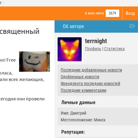
И
Вход
в мою ленту
2679
Об авторе
освященный
terrnight
Профиль
|
Статистика
о! Free
Последние добавленные новости
оласа,
Одобренные новости
мали всех желающих,
Френдлента последних новостей
Последние комментарии
 сегодня они провели
Личные данные
Имя: Дмитрий
Местоположение: Минск
Репутация: