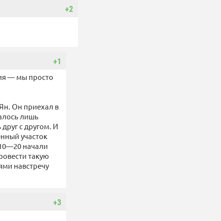
+2
+1
ция — мы просто
Ян. Он приехал в
валось лишь
друг с другом. И
ленный участок
 10—20 начали
ровести такую
ями навстречу
+3