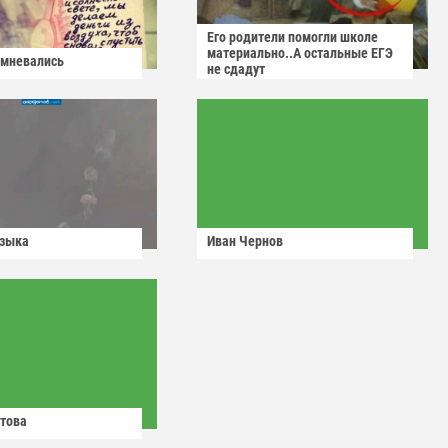
Его родители помогли школе
материально..А остальные ЕГЭ
омневались
не сдадут
узыка
Иван Чернов
това