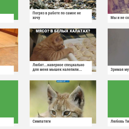
Погряз в работе по самое не
хочу
Мы и не с
Любят...наверное специально
для меня мышек налепили...
Зримая м
Симпатяги
Любовь Ти