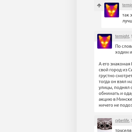
terrni
так 
лучш
terrnight
,
По слов
ходим и
А его знакомая
свой город из С
грустно смотре
тогда он взял м
улицы, поднял 
обнимать и ода
акцию в Минске
ничего не под
cyberlife
,
труселя