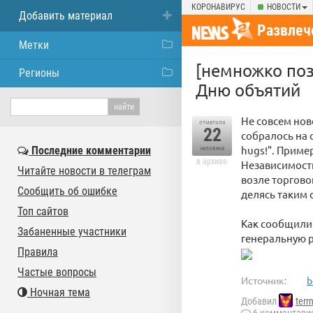
КОРОНАВИРУС
НОВОСТИ
Добавить материал
Развлеч
Метки
[немножко по
Регионы
Дню объятий
Не совсем нов
отметили
22
собралось на 
hugs!". Приме
Последние комментарии
человека
в архиве
Независимости
Читайте новости в телеграм
возле торгово
Сообщить об ошибке
делясь таким
Топ сайтов
Как сообщили 
Забаненные участники
генеральную р
Правила
Частые вопросы
Источник:
b
Ночная тема
Добавил
terr