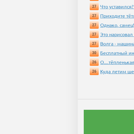
Что уставился?
27
Приходите тёт
27
Однако, самец!
27
Это нарисовал
27
Волга - машин
27
Бесплатный ин
30
О....тёпленькая
26
Куда летим ш
26