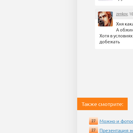
zenkov
, 1
Хня как
А обжим
Хотя в условия
добежать
Также смотрите:
Можно и фотос
27
Презентация 
27