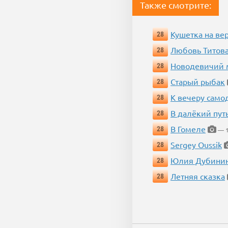
Также смотрите:
Кушетка на ве
28
Любовь Титова
28
Новодевичий м
28
Старый рыбак
28
К вечеру само
28
В далёкий пут
28
В Гомеле
28
— 1
Sergey Oussik
28
Юлия Дубини
28
Летняя сказка
28