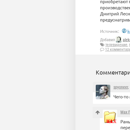
приобретают 
производствен
Дмитрий Лесне
предусматрива
Источник:
k
Добавил
alek
телевидение
,
12 комментар
Комментари
spyoneer
,
Чего-то
Max F
Рань
пере