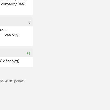
х согражданам
0
о...
о — самому
+1
" обзовут))
 комментировать