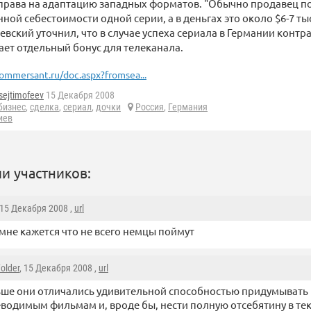
права на адаптацию западных форматов. "Обычно продавец по
ной себестоимости одной серии, а в деньгах это около $6-7 ты
вский уточнил, что в случае успеха сериала в Германии контра
ет отдельный бонус для телеканала.
ommersant.ru/doc.aspx?fromsea...
sejtimofeev
15 Декабря 2008
бизнес
,
сделка
,
сериал
,
дочки
Россия
,
Германия
иев
и участников:
 15 Декабря 2008 ,
url
 мне кажется что не всего немцы поймут
older
, 15 Декабря 2008 ,
url
ше они отличались удивительной способностью придумывать 
водимым фильмам и, вроде бы, нести полную отсебятину в тек