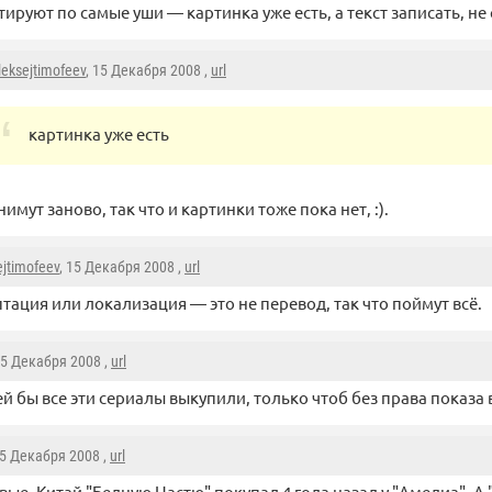
тируют по самые уши — картинка уже есть, а текст записать, не
leksejtimofeev
, 15 Декабря 2008 ,
url
картинка уже есть
имут заново, так что и картинки тоже пока нет, :).
ejtimofeev
, 15 Декабря 2008 ,
url
тация или локализация — это не перевод, так что поймут всё.
15 Декабря 2008 ,
url
й бы все эти сериалы выкупили, только чтоб без права показа 
15 Декабря 2008 ,
url
вые, Китай "Бедную Настю" покупал 4 года назад у "Амедиа". А