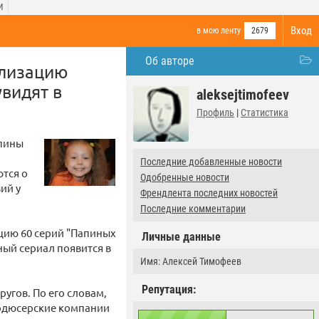
И
Вход
в мою ленту
2679
Об авторе
ализацию
увидят в
aleksejtimofeev
Профиль
|
Статистика
апины
Последние добавленные новости
ются о
Одобренные новости
ий у
Френдлента последних новостей
Последние комментарии
цию 60 серий "Папиных
Личные данные
ный сериал появится в
Имя: Алексей Тимофеев
Репутация:
угов. По его словам,
родюсерские компании