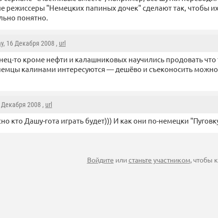
ие режиссеры "Немецких папиных дочек" сделают так, чтобы и
льно понятно.
y
, 16 Декабря 2008 ,
url
нец-то кроме нефти и калашниковых научились продовать что т
немцы калинами интересуются — дешёво и съеконосить можн
6 Декабря 2008 ,
url
но кто Дашу-гота играть будет))) И как они по-немецки "Пуговку
Войдите
или
станьте участником
, чтобы