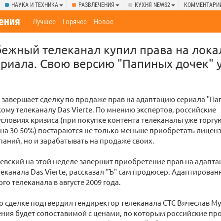
НАУКА И ТЕХНИКА
РАЗВЛЕЧЕНИЯ
КУХНЯ NEWS2
КОММЕНТАРИ
ения
Лучшее
Горячее
Новое
бежный телеканал купил права на лок
ериала. Свою версию "Папиных дочек" 
 завершает сделку по продаже прав на адаптацию сериала "П
ому телеканалу Das Vierte. По мнению экспертов, российские
словиях кризиса (при покупке контента телеканалы уже торгу
на 30-50%) постараются не только меньше приобретать лиценз
аний, но и зарабатывать на продаже своих.
вский на этой неделе завершит приобретение прав на адапта
леканала Das Vierte, рассказал "Ъ" сам продюсер. Адаптирован
го телеканала в августе 2009 года.
сделке подтвердил гендиректор телеканала СТС Вячеслав Мур
ния будет сопоставимой с ценами, по которым российские п