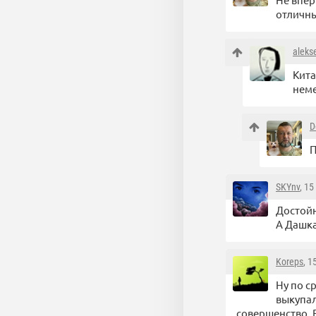
отличны
aleks
Кита
неме
D
П
SKYnv
, 1
Достойн
А Дашка,
Koreps
, 1
Ну по с
выкупал
совершенство. 