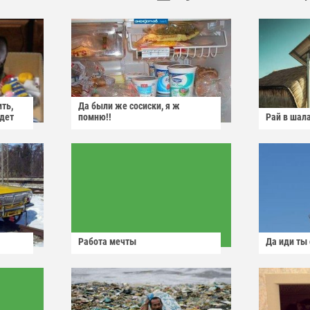
ить,
Да были же сосиски, я ж
йдет
помню!!
Рай в шал
Работа мечты
Да иди ты