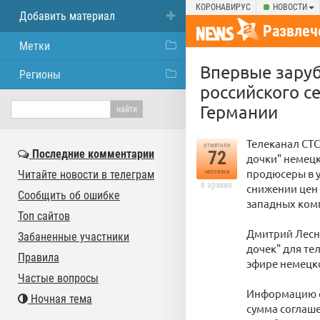
КОРОНАВИРУС
НОВОСТИ
Добавить материал
Развлеч
Метки
Впервые зару
Регионы
российского с
Германии
Телеканал СТС
отметили
Последние комментарии
72
дочки" немецк
продюсеры в у
Читайте новости в телеграм
человека
в архиве
снижении цен 
Сообщить об ошибке
западных комп
Топ сайтов
Дмитрий Лесне
Забаненные участники
дочек" для те
Правила
эфире немецко
Частые вопросы
Информацию о 
Ночная тема
сумма соглаше