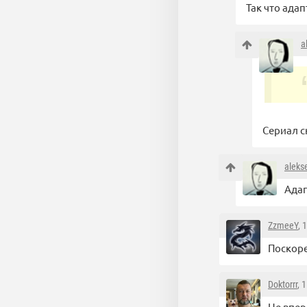
Так что адап
a
Сериал сн
aleks
Адап
ZzmeeY
, 
Поскоре
Doktorrr
, 
Не впер