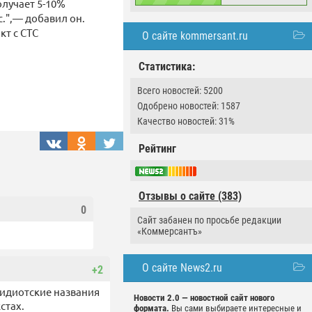
лучает 5-10%
с.",— добавил он.
кт с СТС
О сайте kommersant.ru
Статистика:
Всего новостей: 5200
Одобрено новостей: 1587
Качество новостей: 31%
Рейтинг
Отзывы о сайте (383)
0
Сайт забанен по просьбе редакции
«Коммерсантъ»
О сайте News2.ru
+2
идиотские названия
Новости 2.0 — новостной сайт нового
стах.
формата.
Вы сами выбираете интересные и