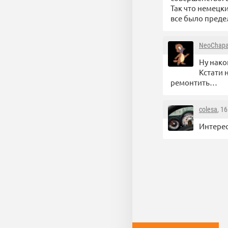
Так что немецк
все было преде
NeoChapa
Ну нако
Кстати 
ремонтить…
colesa
, 1
Интерес