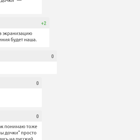
+2
на экранизацию
иния будет наша.
0
0
0
так понимаю тоже
ны дочки" просто
ись на русский.