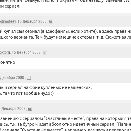
й сериал!
ejtimofeev
, 15 Декабря 2008 ,
url
й купил сам сериал (видеофайлы, если хотите), а здесь права 
цкого варианта. Там будут немецкие актеры и т. д. Сюжетная л
oktorrr
, 15 Декабря 2008 ,
url
онятно
5 Декабря 2008 ,
url
ый сериал на фоне купленых не нашенских.
 та что гот вообще чудо ;)
5 Декабря 2008 ,
url
равнению с сериалом "Счастливы вместе", права на который я 
ись, т.к. за бугром идет абсолютно идентичный сериал, "Папи
В сериале "Счастливые вместе", например, все шутки переводил