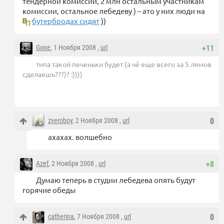
тендерной комиссии, 2 млн остальным участникам
комиссии, остальное лебедеву ) – ато у них люди на
бутербродах сидят
))
Gone
, 1 Ноября 2008 ,
url
+11
типа такой печеньки будет (а чё еще всего за 5 лямов
сделаешь???)? :))))
zveroboy
, 2 Ноября 2008 ,
url
0
ахахах. волшебно
Azef
, 2 Ноября 2008 ,
url
+8
Думаю теперь в студии лебедева опять будут
горячие обеды
catherina
, 7 Ноября 2008 ,
url
0