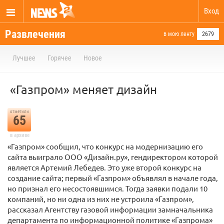
Вход
Развлечения
в мою ленту
2679
Лучшее
Горячее
Новое
«Газпром» меняет дизайн
отметили
65
в архиве
«Газпром» сообщил, что конкурс на модернизацию его
сайта выиграло ООО «Дизайн.ру», гендиректором которой
является Артемий Лебедев. Это уже второй конкурс на
создание сайта; первый «Газпром» объявлял в начале года,
но признал его несостоявшимся. Тогда заявки подали 10
компаний, но ни одна из них не устроила «Газпром»,
рассказал Агентству газовой информации замначальника
департамента по информационной политике «Газпрома»