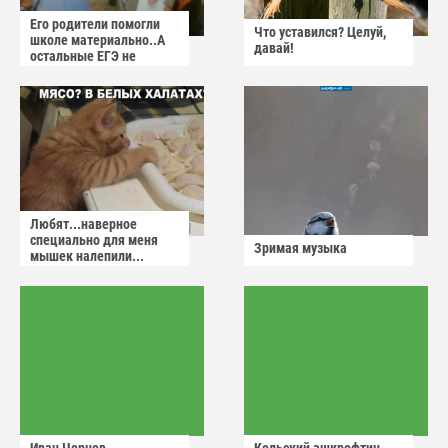
Его родители помогли
Что уставился? Целуй,
школе материально..А
давай!
остальные ЕГЭ не
сдадут
Любят...наверное
специально для меня
Зримая музыка
мышек налепили...