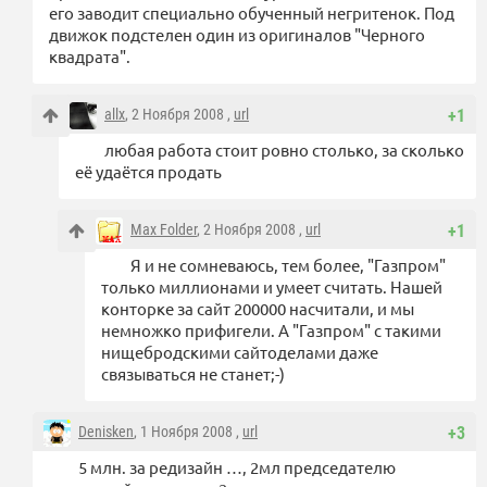
его заводит специально обученный негритенок. Под
движок подстелен один из оригиналов "Черного
квадрата".
allx
, 2 Ноября 2008 ,
url
+1
любая работа стоит ровно столько, за сколько
её удаётся продать
Max Folder
, 2 Ноября 2008 ,
url
+1
Я и не сомневаюсь, тем более, "Газпром"
только миллионами и умеет считать. Нашей
конторке за сайт 200000 насчитали, и мы
немножко прифигели. А "Газпром" с такими
нищебродскими сайтоделами даже
связываться не станет;-)
Denisken
, 1 Ноября 2008 ,
url
+3
5 млн. за редизайн …, 2мл председателю