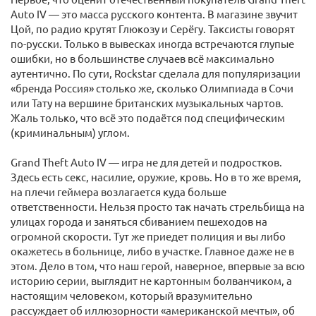
Auto IV — это масса русского контента. В магазине звучит
Цой, по радио крутят Глюкозу и Серёгу. Таксисты говорят
по-русски. Только в вывесках иногда встречаются глупые
ошибки, но в большинстве случаев всё максимально
аутентично. По сути, Rockstar сделала для популяризации
«бренда Россия» столько же, сколько Олимпиада в Сочи
или Тату на вершине британских музыкальных чартов.
Жаль только, что всё это подаётся под специфическим
(криминальным) углом.
Grand Theft Auto IV — игра не для детей и подростков.
Здесь есть секс, насилие, оружие, кровь. Но в то же время,
на плечи геймера возлагается куда больше
ответственности. Нельзя просто так начать стрельбища на
улицах города и заняться сбиванием пешеходов на
огромной скорости. Тут же приедет полиция и вы либо
окажетесь в больнице, либо в участке. Главное даже не в
этом. Дело в том, что наш герой, наверное, впервые за всю
историю серии, выглядит не картонным болванчиком, а
настоящим человеком, который вразумительно
рассуждает об иллюзорности «американской мечты», об