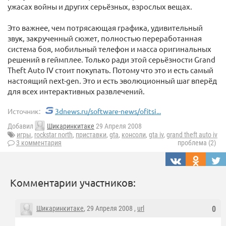
ужасах войны и других серьёзных, взрослых вещах.
Это важнее, чем потрясающая графика, удивительный
звук, закрученный сюжет, полностью переработанная
система боя, мобильный телефон и масса оригинальных
решений в геймплее. Только ради этой серьёзности Grand
Theft Auto IV стоит покупать. Потому что это и есть самый
настоящий next-gen. Это и есть эволюционный шаг вперёд
для всех интерактивных развлечений.
Источник:
3dnews.ru/software-news/ofitsi...
Добавил
Шикаринкитаке
29 Апреля 2008
игры
,
rockstar north
,
приставки
,
gta
,
консоли
,
gta iv
,
grand theft auto iv
3 комментария
проблема (2)
Комментарии участников:
Шикаринкитаке
, 29 Апреля 2008 ,
url
0