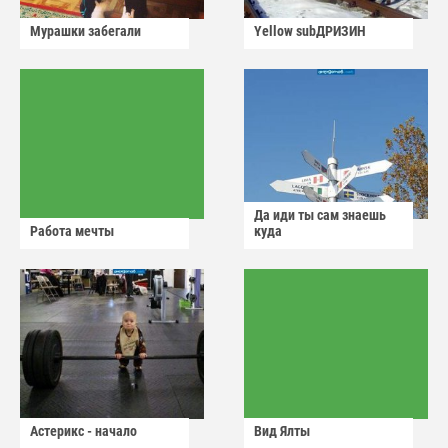
Мурашки забегали
Yellow subДРИЗИН
Да иди ты сам знаешь
Работа мечты
куда
Астерикс - начало
Вид Ялты