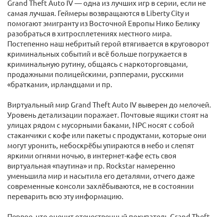
Grand Theft Auto IV — одна из лучших игр в серии, если не
самая лучшая. Геймеры возвращаются в Liberty City и
помогают эмигранту из Восточной Европы Нико Белику
разобраться в хитросплетениях местного мира.
Постепенно наш небритый герой втягивается в круговорот
криминальных событий и всё больше погружается в
криминальную рутину, общаясь с наркоторговцами,
продажными полицейскими, рэпперами, русскими
«братками», ирландцами и пр.
Виртуальный мир Grand Theft Auto IV выверен до мелочей.
Уровень детализации поражает. Почтовые ящики стоят на
улицах рядом с мусорными баками, NPC носят с собой
стаканчики с кофе или пакеты с продуктами, которые они
могут уронить, небоскрёбы упираются в небо и слепят
яркими огнями ночью, в интернет-кафе есть своя
виртуальная «паутина» и пр. Rockstar намеренно
уменьшила мир и насытила его деталями, отчего даже
современные консоли захлёбываются, не в состоянии
переварить всю эту информацию.
Первое, что оценит отечественный покупатель Grand Theft