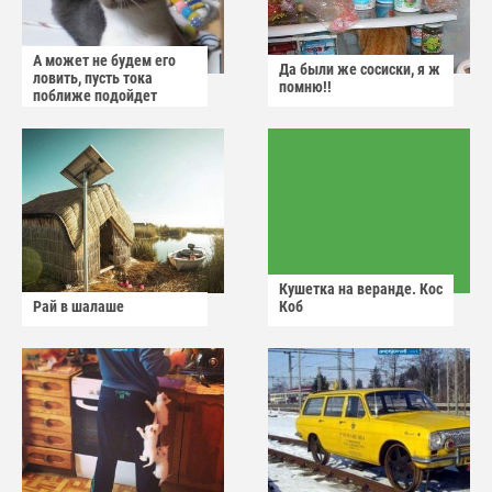
А может не будем его
Да были же сосиски, я ж
ловить, пусть тока
помню!!
поближе подойдет
Кушетка на веранде. Кос
Рай в шалаше
Коб