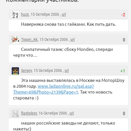
huze
, 15 Октября 2006 ,
url
-2
Наверняка снова таз с гайками. Как пить дать.
Tigger_AK
, 15 Октября 2006 ,
url
0
Симпатичный тазик: сбоку Mondeo, спереди
черти что…
Sergey
, 15 Октября 2006 ,
url
+1
Эта машина выставлялась в Москве на МоторШоу
в 2004 году.
www.ladaonline.ru/gal.asp?
Theme=69&Photo=2139&Page=1
. Так что новость
старовата :-)
flashpleer
, 16 Октября 2006 ,
url
0
машин российские заводы не делают, только
макеты:)