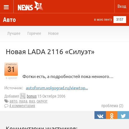
Вход
Авто
в мою ленту
3157
Лучшее
Горячее
Новое
Новая LADA 2116 «Силуэт»
отметили
31
Фотки есть, а подробностей пока немного…
в архиве
Источник:
autoforum.volgograd.ru/viewtop...
Добавил
bonus
15 Октября 2006
авто
,
лада
,
ваз
,
силуэт
4 комментария
проблема (2)
Комментарии участников: