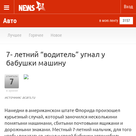
Вход
Авто
в мою ленту
3157
Лучшее
Горячее
Новое
7- летний “водитель” угнал у
бабушки машину
отметили
7
в архиве
источник: acars.ru
Намедни в американском штате Флорида произошел
курьезный случай, который заночился несколькими
помятыми машинами, сбитыми почтовыми ящиками и
дорожными знаками. Местный 7-летний мальчик, для того
чтобы покататься, угнал у своей бабушки автомобиль,