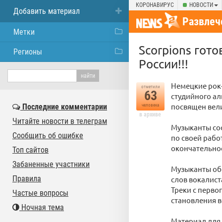
КОРОНАВИРУС
НОВОСТИ
Добавить материал
Развлеч
Метки
Scorpions гот
Регионы
России!!!
Немецкие рок-
отметили
63
студийного ал
посвящен вел
Последние комментарии
человека
в архиве
Читайте новости в телеграм
Музыканты соо
Сообщить об ошибке
по своей рабо
окончательно
Топ сайтов
Забаненные участники
Музыканты обе
Правила
слов вокалист
Треки с перво
Частые вопросы
становления в
Ночная тема
Материал для 