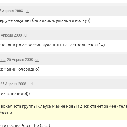
25 Апреля 2008 ,
url
р уже закупает балалайки, ушанки и водку ))
5 Апреля 2008 ,
url
но, они роме россии куда-нить на гастроли ездят? =)
rina
, 25 Апреля 2008 ,
url
ермании, очевидно)
, 25 Апреля 2008 ,
url
 их зацепило)))
 вокалиста группы Клауса Майне новый диск станет заменител
России
те песню Peter The Great