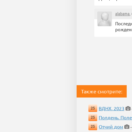
alabama
,
Последн
рожден
Также смотрите:
ВДНХ, 2023
25
Полдень. Пол
25
Отчий дом
25
—