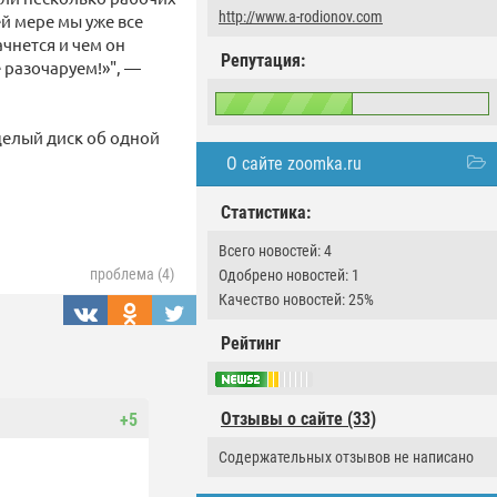
http://www.a-rodionov.com
ей мере мы уже все
чнется и чем он
Репутация:
е разочаруем!»", —
целый диск об одной
О сайте zoomka.ru
Статистика:
Всего новостей: 4
проблема (4)
Одобрено новостей: 1
Качество новостей: 25%
Рейтинг
Отзывы о сайте (33)
+5
Содержательных отзывов не написано