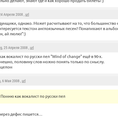
льно делают, знают где и как хорошо продать билеты :)
 24 Апреля 2008 ,
url
умщики, однако. Может расчитывают на то, что большинство
нтересуется текстом англоязычных песен? Понапихают в альбо
н, ай люлю!":)
rg
, 25 Апреля 2008 ,
url
ак вокалист по русски пел "Wind of change" ещё в 90-х.
мешно, половину слов можно понять только по смыслу.
вцелом
o
, 6 Мая 2008 ,
url
Помню как вокалист по русски пел
 через дефис пишется…