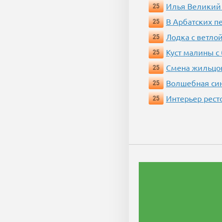
Илья Великий
25
В Арбатских п
25
Лодка с ветло
25
Куст малины с
25
Смена жильцо
25
Волшебная си
25
Интерьер рест
25