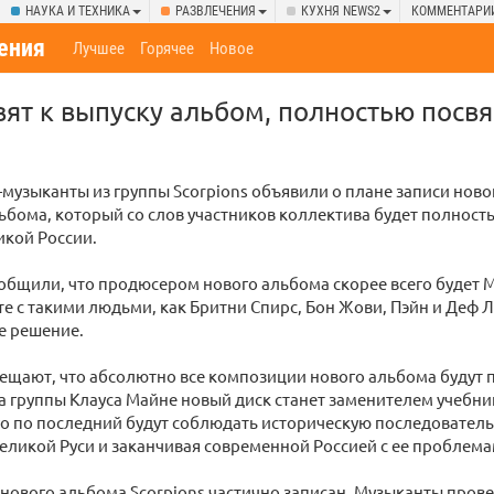
НАУКА И ТЕХНИКА
РАЗВЛЕЧЕНИЯ
КУХНЯ NEWS2
КОММЕНТАРИ
ения
Лучшее
Горячее
Новое
овят к выпуску альбом, полностью пос
музыканты из группы Scorpions объявили о плане записи ново
ьбома, который со слов участников коллектива будет полност
икой России.
бщили, что продюсером нового альбома скорее всего будет 
те с такими людьми, как Бритни Спирс, Бон Жови, Пэйн и Деф Л
е решение.
щают, что абсолютно все композиции нового альбома будут 
а группы Клауса Майне новый диск станет заменителем учебни
го по последний будут соблюдать историческую последователь
еликой Руси и заканчивая современной Россией с ее проблем
нового альбома Scorpions частично записан. Музыканты пров