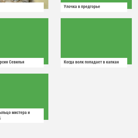
Улочка в предгорье
рсия Севилья
Когда волк попадает в капкан
ыльцо мистера и
д