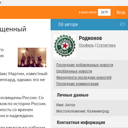
И
Вход
в мою ленту
2679
Об авторе
вященный
Родионов
Профиль
|
Статистика
го
ью
Последние добавленные новости
Одобренные новости
Макс Мартин, известный
Френдлента последних новостей
еппард, однако это не
Последние комментарии
Личные данные
посвящены России. Со
ков по истории России.
Имя: Антон
ность со времен
Местоположение: Калининград
ами и надеждами.
Контактная информация
ели несколько рабочих