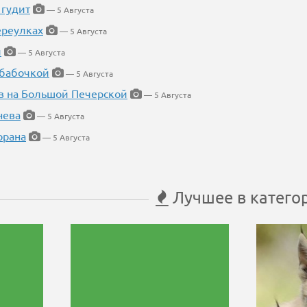
 гудит
— 5 Августа
ереулках
— 5 Августа
й
— 5 Августа
 бабочкой
— 5 Августа
в на Большой Печерской
— 5 Августа
нева
— 5 Августа
орана
— 5 Августа
Лучшее в катего