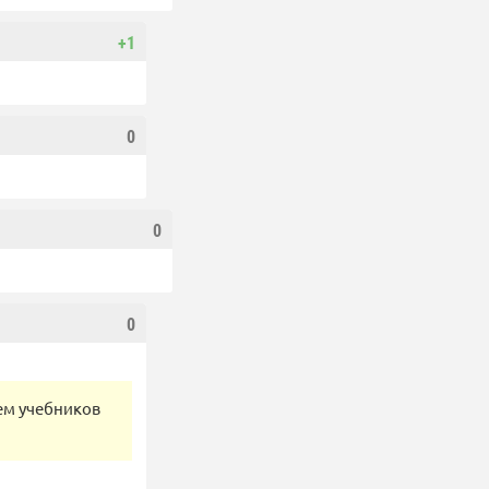
+1
0
0
0
ем учебников