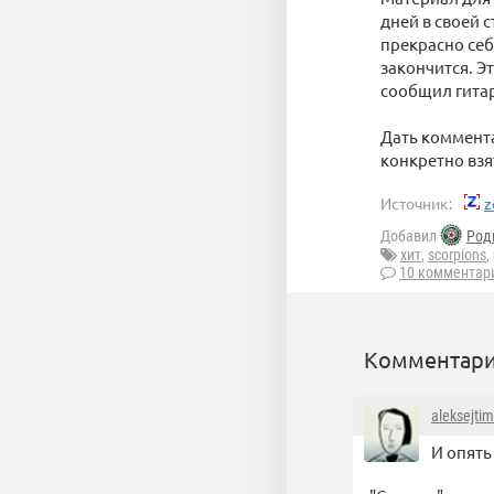
дней в своей с
прекрасно себ
закончится. Э
сообщил гитар
Дать коммента
конкретно взя
Источник:
z
Добавил
Род
хит
,
scorpions
,
10 комментар
Комментари
aleksejti
И опять