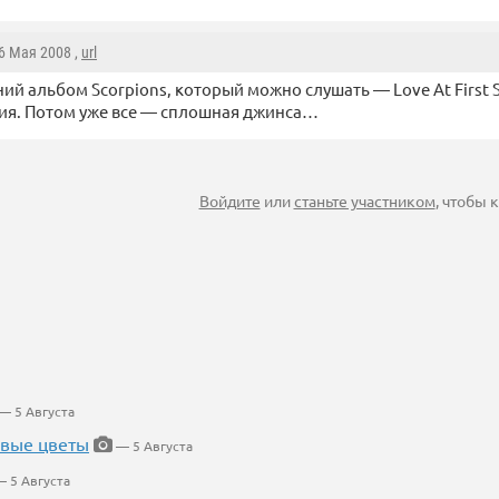
 6 Мая 2008 ,
url
ий альбом Scorpions, который можно слушать — Love At First S
ия. Потом уже все — сплошная джинса…
Войдите
или
станьте участником
, чтобы
— 5 Августа
евые цветы
— 5 Августа
 5 Августа