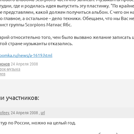
тудии, где и родилась идея выпустить эту пластинку. "По крайн
е представляем, какой должен получиться альбом. С чего он на
то главное, а остальное – дело техники. Обещаем, что мы Вас н
ист группы Scorpions Матиас Ябс.
рий относительно того, чем было вызвано желание записать 
той стране музыканты отказались.
oomka.ru/news/a-1619.html
ионов
24 Апреля 2008
рок-музыка
иев
и участников:
mofeev
, 24 Апреля 2008 ,
url
 тур по России, можно на целый год.