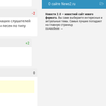
О сайте News2.ru
-2
Новости 2.0 — новостной сайт нового
формата.
Вы сами выбираете интересные и
 наших слушателей
актуальные темы. Самые лучшие попадают
на главную страницу.
м песен по типу
подробнее
→
+2
0