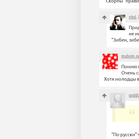
"Скорпы" прави
vitol
,
Прид
не и
"Зибен, зибе
muhom.o
Помню к
Очень с
Хотя молодцы 
godd
"По-русски"