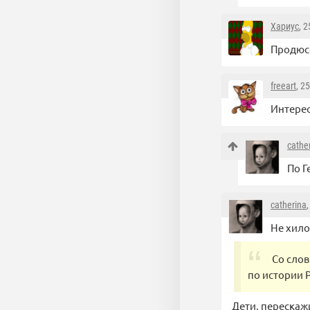
Хариус
, 
Продюсе
freeart
, 2
Интерес
cathe
По Г
catherina
Не хило
Со слов
по истории 
Дети, перескажи