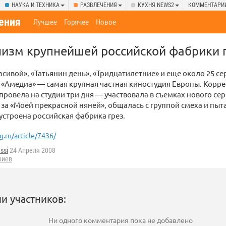
НАУКА И ТЕХНИКА
РАЗВЛЕЧЕНИЯ
КУХНЯ NEWS2
КОММЕНТАРИ
ения
Лучшее
Горячее
Новое
изм крупнейшей российской фабрики 
асивой», «Татьянин день», «Тридцатилетние» и еще около 25 се
 «Амедиа» — самая крупная частная киностудия Европы. Корр
провела на студии три дня — участвовала в съемках нового сер
за «Моей прекрасной няней», общалась с группой смеха и пыт
 устроена российская фабрика грез.
g.ru/article/7436/
ssi
24 Апреля 2008
риев
и участников:
Ни одного комментария пока не добавлено