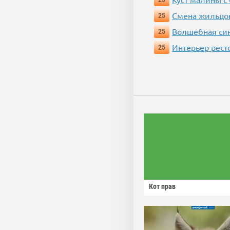
Смена жильцо
25
Волшебная си
25
Интерьер рест
25
Кот прав