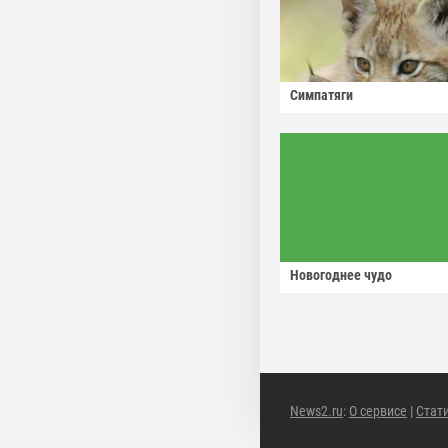
Симпатяги
Новогоднее чудо
News2.ru
:
О сервисе
|
Стат