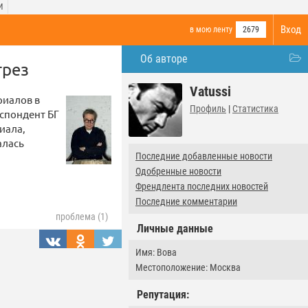
И
Вход
в мою ленту
2679
Об авторе
грез
Vatussi
риалов в
Профиль
|
Статистика
еспондент БГ
иала,
алась
Последние добавленные новости
Одобренные новости
Френдлента последних новостей
Последние комментарии
проблема (1)
Личные данные
Имя: Вова
Местоположение: Москва
Репутация: