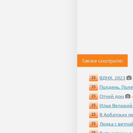
Также смотрите:
ВДНХ, 2023
25
Полдень. Пол
25
Отчий дом
25
—
Илья Великий
25
В Арбатских п
25
Лодка с ветло
25
Куст малины с
25