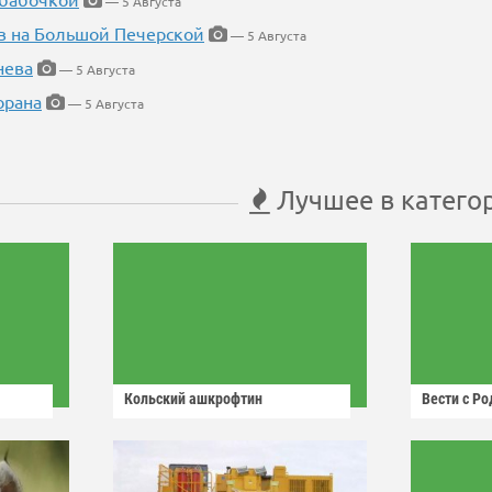
— 5 Августа
в на Большой Печерской
— 5 Августа
нева
— 5 Августа
орана
— 5 Августа
Лучшее в катего
Кольский ашкрофтин
Вести с Р