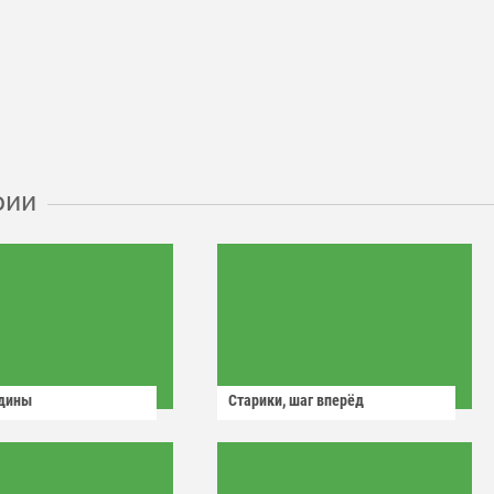
рии
одины
Старики, шаг вперёд