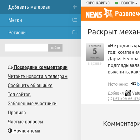
КОРОНАВИРУС
НОВОСТИ
Добавить материал
Развлеч
Метки
Раскрыт механ
Регионы
«Не родись кр
отметили
5
год: компания
Дарья Белова 
человек
в архиве
подглядывала 
Последние комментарии
выяснить, как
Читайте новости в телеграм
Источник:
b
Сообщить об ошибке
Добавил
Vatu
Топ сайтов
нет коммента
Забаненные участники
Правила
Частые вопросы
Комментари
Ночная тема