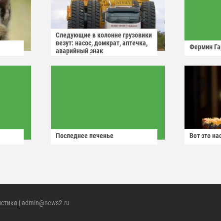
Следующие в колонне грузовики
везут: насос, домкрат, аптечка,
Фермин Га
аварийный знак
Последнее печенье
Вот это н
истика
| admin@news2.ru