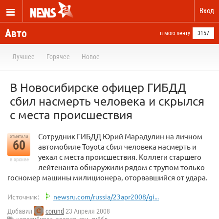
Вход
Авто
в мою ленту
3157
Лучшее
Горячее
Новое
В Новосибирске офицер ГИБДД
сбил насмерть человека и скрылся
с места происшествия
Сотрудник ГИБДД Юрий Марадулин на личном
отметили
60
автомобиле Toyota сбил человека насмерть и
уехал с места происшествия. Коллеги старшего
в архиве
лейтенанта обнаружили рядом с трупом только
госномер машины милиционера, оторвавшийся от удара.
Источник:
newsru.com/russia/23apr2008/gi...
Добавил
corund
23 Апреля 2008