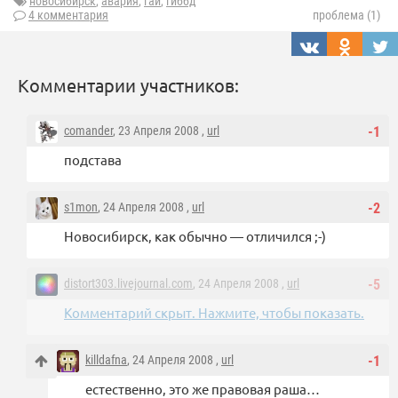
новосибирск
,
авария
,
гаи
,
гиббд
4 комментария
проблема (1)
Комментарии участников:
comander
, 23 Апреля 2008 ,
url
-1
подстава
s1mon
, 24 Апреля 2008 ,
url
-2
Новосибирск, как обычно — отличился ;-)
distort303.livejournal.com
, 24 Апреля 2008 ,
url
-5
Комментарий скрыт. Нажмите, чтобы показать.
killdafna
, 24 Апреля 2008 ,
url
-1
естественно, это же правовая раша…