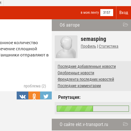
И
Вход
в мою ленту
3157
Об авторе
semasping
ромное количество
Профиль
|
Статистика
есечение сплошной
 гаишники отправляют в
Последние добавленные новости
Одобренные новости
Френдлента последних новостей
Последние комментарии
проблема (2)
Репутация:
О сайте ekt.v-transport.ru