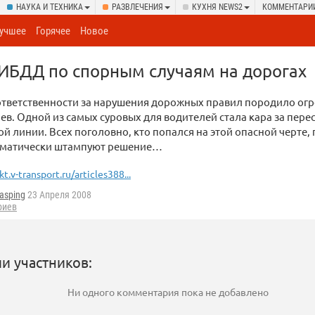
НАУКА И ТЕХНИКА
РАЗВЛЕЧЕНИЯ
КУХНЯ NEWS2
КОММЕНТАРИ
учшее
Горячее
Новое
ИБДД по спорным случаям на дорогах
ответственности за нарушения дорожных правил породило ог
ев. Одной из самых суровых для водителей стала кара за пер
й линии. Всех поголовно, кто попался на этой опасной черте,
втоматически штампуют решение…
kt.v-transport.ru/articles388...
asping
23 Апреля 2008
риев
и участников:
Ни одного комментария пока не добавлено