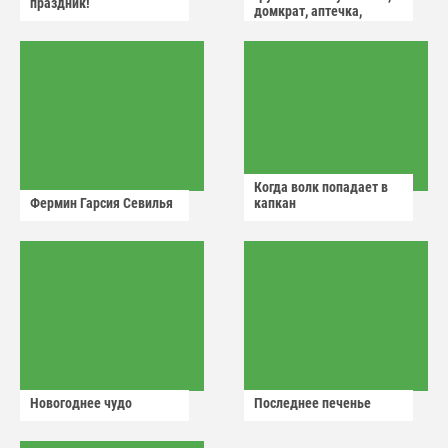
праздник!
домкрат, аптечка,
аварийный знак
Когда волк попадает в
Фермин Гарсия Севилья
капкан
Новогоднее чудо
Последнее печенье