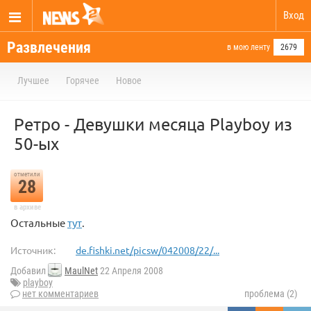
Вход
Развлечения
в мою ленту
2679
Лучшее
Горячее
Новое
Ретро - Девушки месяца Playboy из
50-ых
отметили
28
в архиве
Остальные
тут
.
Источник:
de.fishki.net/picsw/042008/22/...
Добавил
MaulNet
22 Апреля 2008
playboy
нет комментариев
проблема (2)