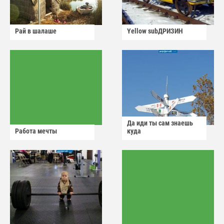
Рай в шалаше
Yellow subДРИЗИН
Да иди ты сам знаешь
Работа мечты
куда