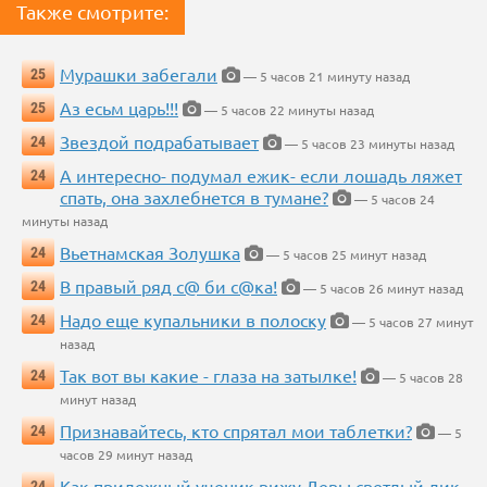
Также смотрите:
Мурашки забегали
25
— 5 часов 21 минуту назад
Аз есьм царь!!!
25
— 5 часов 22 минуты назад
Звездой подрабатывает
24
— 5 часов 23 минуты назад
А интересно- подумал ежик- если лошадь ляжет
24
спать, она захлебнется в тумане?
— 5 часов 24
минуты назад
Вьетнамская Золушка
24
— 5 часов 25 минут назад
В правый ряд с@ би с@ка!
24
— 5 часов 26 минут назад
Надо еще купальники в полоску
24
— 5 часов 27 минут
назад
Так вот вы какие - глаза на затылке!
24
— 5 часов 28
минут назад
Признавайтесь, кто спрятал мои таблетки?
24
— 5
часов 29 минут назад
Как прилежный ученик вижу Девы светлый лик...
24