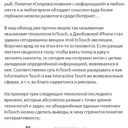
рыб. Понятие «Соприкосновение с информацией» в любом
месте и в любое время обладает смыслом куда более
глубоким нежели развитие в среде Интернет…
В наш обиход уже прочно вошла так называемая
«касаемая» технология InTouch, а Джобовский iPhone стал
эдаким сегодняшним венцом этой InTouch-эволюции.
Впрочем вряд ли на этом кто-то остановится. Если раньше
«интач» сводился к тому, чтобы взять топор в руку и
загонять мамонта, то сегодня мы получаем интач с целью
овладения определённой информацией, вовлекаемся в
нее. Соответственно суть InTouch можно раскрывать и как
Information Touch и как Interactive Touch во всевозможных
сферах, в т.ч. во благо маркетинга и рекламы.
На примере трех следующих технологий последнего
времени, которые абсолютно разные с точки зрения
технологий и задач, но объединённых единым понятием
InTouch можно сделать выводы, к чему стремится понятие
интерактивность: