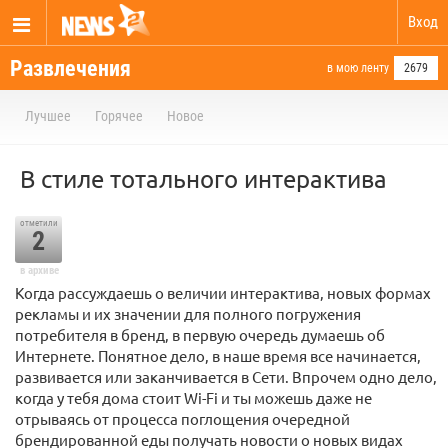
Вход
Развлечения
в мою ленту
2679
Лучшее
Горячее
Новое
В стиле тотального интерактива
отметили
2
в архиве
Когда рассуждаешь о величии интерактива, новых формах
рекламы и их значении для полного погружения
потребителя в бренд, в первую очередь думаешь об
Интернете. Понятное дело, в наше время все начинается,
развивается или заканчивается в Сети. Впрочем одно дело,
когда у тебя дома стоит Wi-Fi и ты можешь даже не
отрываясь от процесса поглощения очередной
брендированной еды получать новости о новых видах