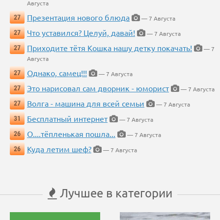
Августа
Презентация нового блюда
27
— 7 Августа
Что уставился? Целуй, давай!
27
— 7 Августа
Приходите тётя Кошка нашу детку покачать!
27
— 7
Августа
Однако, самец!!!
27
— 7 Августа
Это нарисовал сам дворник - юморист
27
— 7 Августа
Волга - машина для всей семьи
27
— 7 Августа
Бесплатный интернет
31
— 7 Августа
О....тёпленькая пошла...
26
— 7 Августа
Куда летим шеф?
26
— 7 Августа
Лучшее в категории