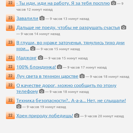
- Ты иди, иди на работу. Я за тебя посплю
22
— 9
часов 12 минут назад
Завалили
22
— 9 часов 13 минут назад
Дальше не поеду, чтобы не разрушать счастья
23
— 9 часов 14 минут назад
В глуши, во мраке заточенья, тянулись тихо дни
23
мои...
— 9 часов 15 минут назад
Маджонг
22
— 9 часов 15 минут назад
100% блондинка!
22
— 9 часов 17 минут назад
Луч света в темном царстве
22
— 9 часов 18 минут назад
О качестве дорог, можно сообщить по этому
22
телефону
— 9 часов 18 минут назад
Техника безопасности?.. А-а-а... Нет, не слышали!
22
— 9 часов 19 минут назад
Хрен природу победишь!
22
— 9 часов 20 минут назад