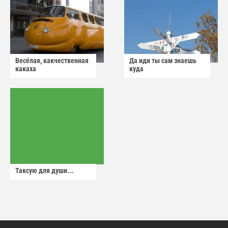
Весёлая, какчественная
Да иди ты сам знаешь
какаха
куда
Таксую для души...