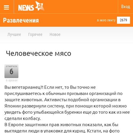
Вход
Развлечения
в мою ленту
2679
Лучшее
Горячее
Новое
Человеческое мясо
отметили
6
в архиве
Вы вегетарианец?! Если нет, то Вы точно не
прислушиваетесь к обычным призывам организаций по
защите животных. Активисты подобной организации в
Японии развернули систему, при помощи которой можно
увидеть фото улыбающейся буренки еще до того как из нее
сделали колбасу.
В Европе защитники прав животных показали, как бы
выглядели люди в упаковке для куриц. Кстати, на фото