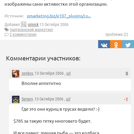
изображены сами активистки этой организации.
Источник:
pmarketing.biz/e107_plugins/co...
Добавил
grinick
13 Октября 2006
партизанский маркетинг
2 комментария
проблема (2)
Комментарии участников:
zenkov
, 13 Октября 2006 ,
url
0
Вполне аппетитно
Sergey
, 13 Октября 2006 ,
url
-1
Где это они куриц в трусах видели? :-)
$785 за такую тетку многовато будет.
И все равно: лучшая рыба — это колбаса.