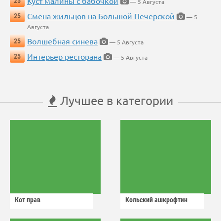
Куст малины с бабочкой
25
— 5 Августа
Смена жильцов на Большой Печерской
25
— 5
Августа
Волшебная синева
25
— 5 Августа
Интерьер ресторана
25
— 5 Августа
Лучшее в категории
Кот прав
Кольский ашкрофтин