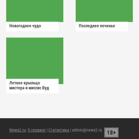
Новогоднее чудо
Последнее печенье
Летнее крыльцо
мистера и миссис Вуд
News2.ru
:
О сервисе
|
Статистика
| admin@news2.ru
18+