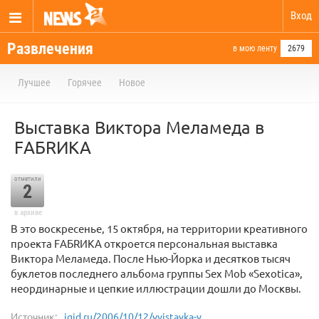
Вход
Развлечения
в мою ленту
2679
Лучшее
Горячее
Новое
Выставка Виктора Меламеда в
FАБRИКА
отметили
2
в архиве
В это воскресенье, 15 октября, на территории креативного
проекта FАБRИКА откроется персональная выставка
Виктора Меламеда. После Нью-Йорка и десятков тысяч
буклетов последнего альбома группы Sex Mob «Sexotica»,
неординарные и цепкие иллюстрации дошли до Москвы.
Источник:
igid.ru/2006/10/12/vyistavka-v...