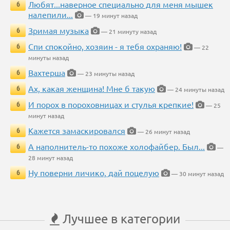
Любят...наверное специально для меня мышек
6
налепили...
— 19 минут назад
Зримая музыка
6
— 21 минуту назад
Спи спокойно, хозяин - я тебя охраняю!
6
— 22
минуты назад
Вахтерша
6
— 23 минуты назад
Ах, какая женщина! Мне б такую
6
— 24 минуты назад
И порох в пороховницах и стулья крепкие!
6
— 25
минут назад
Кажется замаскировался
6
— 26 минут назад
А наполнитель-то похоже холофайбер. Был...
6
—
28 минут назад
Ну поверни личико, дай поцелую
6
— 30 минут назад
Лучшее в категории