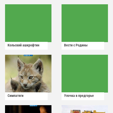
Кольский ашкрофтин
Вести с Родины
Симпатяги
Улочка в предгорье