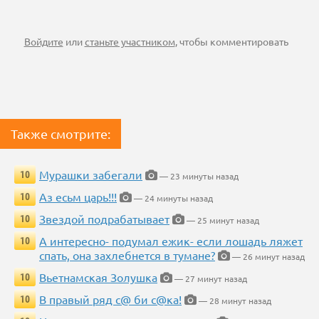
Войдите
или
станьте участником
, чтобы комментировать
Также смотрите:
Мурашки забегали
10
— 23 минуты назад
Аз есьм царь!!!
10
— 24 минуты назад
Звездой подрабатывает
10
— 25 минут назад
А интересно- подумал ежик- если лошадь ляжет
10
спать, она захлебнется в тумане?
— 26 минут назад
Вьетнамская Золушка
10
— 27 минут назад
В правый ряд с@ би с@ка!
10
— 28 минут назад