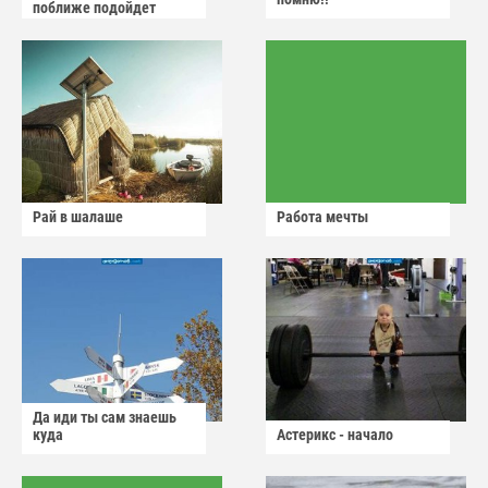
поближе подойдет
Рай в шалаше
Работа мечты
Да иди ты сам знаешь
куда
Астерикс - начало