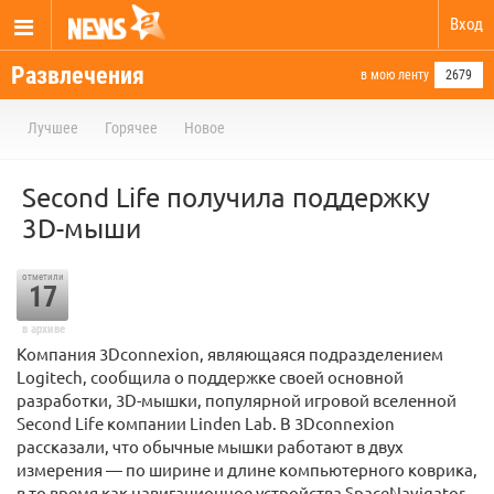
Вход
Развлечения
в мою ленту
2679
Лучшее
Горячее
Новое
Second Life получила поддержку
3D-мыши
отметили
17
в архиве
Компания 3Dconnexion, являющаяся подразделением
Logitech, сообщила о поддержке своей основной
разработки, 3D-мышки, популярной игровой вселенной
Second Life компании Linden Lab. В 3Dconnexion
рассказали, что обычные мышки работают в двух
измерения — по ширине и длине компьютерного коврика,
в то время как навигационное устройства SpaceNavigator