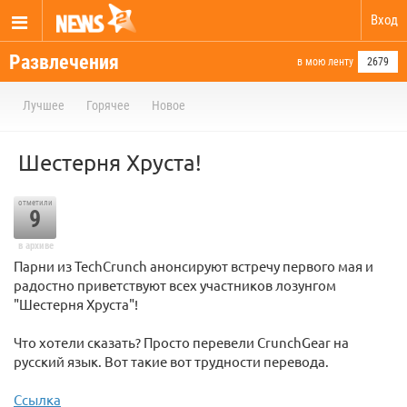
Вход
Развлечения
в мою ленту
2679
Лучшее
Горячее
Новое
Шестерня Хруста!
отметили
9
в архиве
Парни из TechCrunch анонсируют встречу первого мая и
радостно приветствуют всех участников лозунгом
"Шестерня Хруста"!
Что хотели сказать? Просто перевели CrunchGear на
русский язык. Вот такие вот трудности перевода.
Ссылка