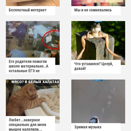
Бесплатный интернет
Мы и не сомневались
Его родители помогли
Что уставился? Целуй,
школе материально..А
давай!
остальные ЕГЭ не
сдадут
Любят...наверное
специально для меня
Зримая музыка
мышек налепили...