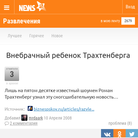
Вход
Развлечения
в мою ленту
2679
Лучшее
Горячее
Новое
Внебрачный ребенок Трахтенберга
отметили
3
в архиве
Лишь на пятом десятке известный шоумен Роман
Трахтенберг узнал эту сногсшибательную новость…
Источник:
biznespskov.ru/articles/razvle...
Добавил
mrdaark
10 Апреля 2008
2 комментария
проблема (8)