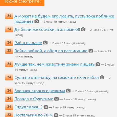
Также смотрите:
А может не будем его ловить, пусть тока поближе
24
подойдет
— 2 часа 10 минут назад
Да были же сосиски, я ж помню!!
24
— 2 часа 10 минут
назад
Рай в шалаше
24
— 2 часа 11 минут назад
Война войной, а обед по расписанию
23
— 2 часа 13
минут назад
Лучше так, чем животину жизни лишать
24
— 2 часа
14 минут назад
Судя по отпечатку, на самокате ехал кабан
24
— 2
часа 15 минут назад
Зоопарк строгого режима
24
— 2 часа 16 минут назад
Правда о Фукусиме
24
— 2 часа 18 минут назад
Отдуплился...)
24
— 2 часа 19 минут назад
Ностальгия по 70-м
23
— 2 часа 19 минут назад