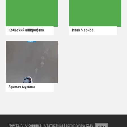
Кольский ашкрофтин
Иван Чернов
Зримая музыка
News2.ru
:
О сервисе
|
Статистика
| admin@news2.ru