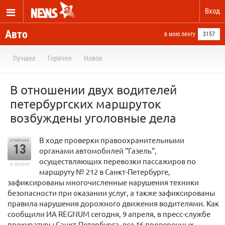
Вход
Авто
в мою ленту
3157
Лучшее
Горячее
Новое
В отношении двух водителей
петербургских маршруток
возбуждены уголовные дела
В ходе проверки правоохранительными
отметили
13
органами автомобилей “Газель“,
осуществляющих перевозки пассажиров по
в архиве
маршруту № 212 в Санкт-Петербурге,
зафиксированы многочисленные нарушения техники
безопасности при оказании услуг, а также зафиксированы
правила нарушения дорожного движения водителями. Как
сообщили ИА REGNUM сегодня, 9 апреля, в пресс-службе
прокуратуры Санкт-Петербурга, все 16 проверенных