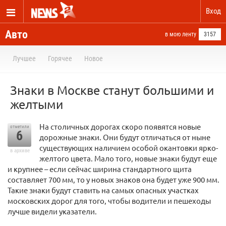
Вход
Авто
в мою ленту
3157
Лучшее
Горячее
Новое
Знаки в Москве станут большими и
желтыми
На столичных дорогах скоро появятся новые
отметили
6
дорожные знаки. Они будут отличаться от ныне
существующих наличием особой окантовки ярко-
в архиве
желтого цвета. Мало того, новые знаки будут еще
и крупнее – если сейчас ширина стандартного щита
составляет 700 мм, то у новых знаков она будет уже 900 мм.
Такие знаки будут ставить на самых опасных участках
московских дорог для того, чтобы водители и пешеходы
лучше видели указатели.